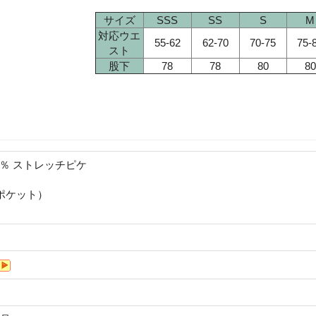
サイズ
SSS
SS
S
M
対応ウエ
55-62
62-70
70-75
75-
スト
股下
78
78
80
80
5％ ストレッチピケ
ポケット）