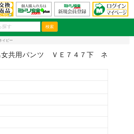
検索
ネイビー
女共用パンツ ＶＥ７４７下 ネ
）