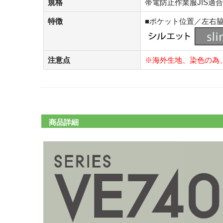
規格
帯電防止作業服JIS適
特徴
■ポケット位置／左右
注意点
※海外生地、染色の為
商品詳細