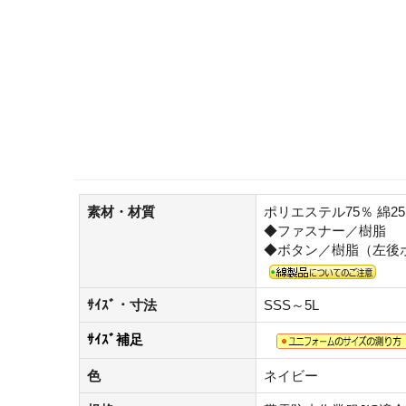
素材・材質
ポリエステル75％ 綿2
◆ファスナー／樹脂
◆ボタン／樹脂（左後
ｻｲｽﾞ・寸法
SSS～5L
ｻｲｽﾞ補足
色
ネイビー