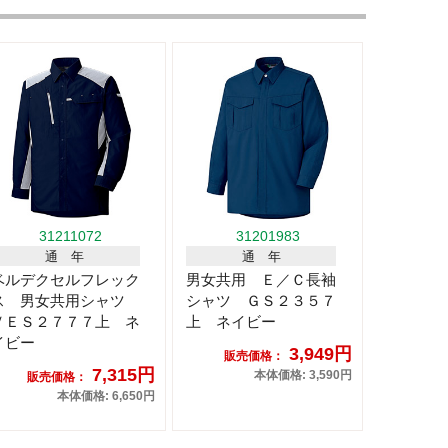
31211072
31201983
通 年
通 年
ベルデクセルフレック
男女共用 Ｅ／Ｃ長袖
ス 男女共用シャツ
シャツ ＧＳ２３５７
ＶＥＳ２７７７上 ネ
上 ネイビー
イビー
3,949円
販売価格：
7,315円
本体価格: 3,590円
販売価格：
本体価格: 6,650円