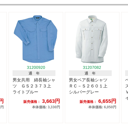
31200920
31207082
通 年
通 年
男女共用 綿長袖シャ
男女ペア長袖シャツ
ツ ＧＳ２３７３上
ＲＣ－Ｓ２６０１上
ライトブルー
シルバーグレー
5円
3,663円
6,655円
販売価格：
販売価格：
0円
本体価格: 3,330円
本体価格: 6,050円