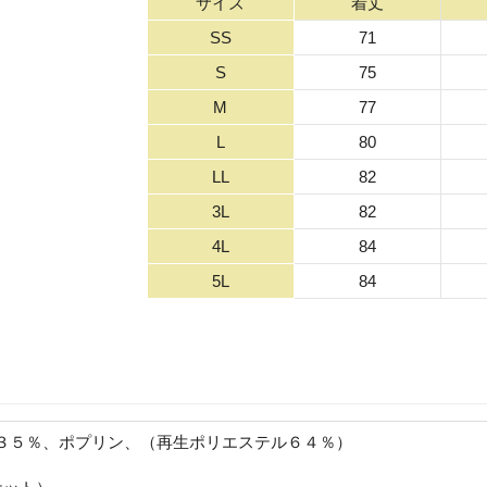
サイズ
着丈
SS
71
S
75
M
77
L
80
LL
82
3L
82
4L
84
5L
84
３５％、ポプリン、（再生ポリエステル６４％）