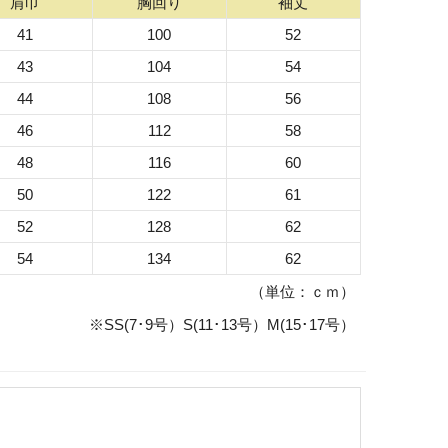
肩巾
胸回り
袖丈
41
100
52
43
104
54
44
108
56
46
112
58
48
116
60
50
122
61
52
128
62
54
134
62
（単位：ｃｍ）
※SS(7･9号）S(11･13号）M(15･17号）