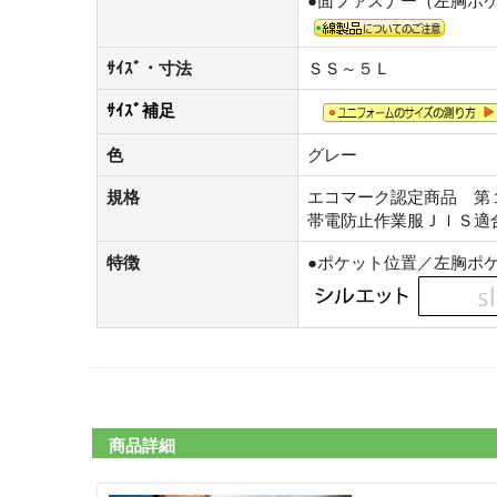
●面ファスナー（左胸ポ
ｻｲｽﾞ・寸法
ＳＳ～５Ｌ
ｻｲｽﾞ補足
色
グレー
規格
エコマーク認定商品 第
帯電防止作業服ＪＩＳ適
特徴
●ポケット位置／左胸ポ
商品詳細