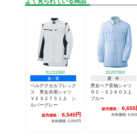
よく見られている商品
31211060
31207083
春／夏
通 年
ベルデクセルフレック
男女ペア長袖シャツ
ス 男女共用シャツ
ＲＣ－Ｓ２６０３上
ＶＥＳ２７５１上 シ
ブルー
ルバーグレー
6,65
販売価格：
6,545円
本体価格: 6,05
販売価格：
本体価格: 5,950円