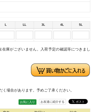
L
LL
3L
4L
5L
在在庫がございません。入荷予定の確認等につきまし
。
だく場合があります。予めご了承ください。
お友達に紹介する
お気に入り