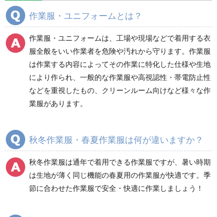
分煙対策機器
衛生用品
保安・保守用品
作業服・ユニフォームとは？
電気保守用品
ワイパー
クリーンルーム対策用品
作業服・ユニフォームは、工場や現場などで着用する衣
防災グッズ（防災セット）
救急医療品
服全般をいい作業者を危険や汚れから守ります。作業服
は作業する内容によってその作業に特化した仕様や生地
健康管理器具
季節商品
ウイルス対策用品
により作られ、一般的な作業服や高視認性・帯電防止性
などを重視したもの、クリーンルーム向けなど様々な作
商品カテゴリ一覧
業服があります。
ブルゾン
ジャンパー
春夏長袖
春夏長袖
秋冬作業服・春夏作業服は何が違いますか？
秋冬長袖
秋冬長袖
春夏半袖
春夏半袖
秋冬作業服は通年で着用できる作業服ですが、暑い時期
食品産業用長袖
通年
は生地が薄く同じ機能の春夏用の作業服が快適です。季
食品産業用半袖
節に合わせた作業服で安全・快適に作業しましょう！
クリーンウェア
通年