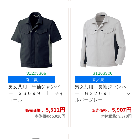
31203305
31203306
春／夏
春／夏
男女共用 半袖ジャンパ
男女共用 長袖ジャンパ
ー ＧＳ６９９ 上 チャ
ー ＧＳ２６９１ 上 シ
コール
ルバーグレー
5,511円
5,907円
販売価格：
販売価格：
本体価格: 5,010円
本体価格: 5,370円