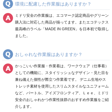
環境に配慮した作業服はありますか？
ミドリ安全の作業服は、エコマーク認定商品やグリーン
ワークパンツ
カーゴパンツ
購入法に対応した商品が揃ってます。またエコテックス
春夏ワークパンツ作業
春夏カーゴパンツ作業
最高峰のラベル「MADE IN GREEN」を日本初で取得し
ズボン
ズボン
ました。
秋冬ワークパンツ作業
秋冬カーゴパンツ作業
ズボン
ズボン
通年ワークパンツ作業
通年カーゴパンツ作業
おしゃれな作業服はありますか？
ズボン
ズボン
食品産業用ワークパン
かっこいい作業服・作業着は、ワークウェア（仕事着）
ツ
としての機能に、スタイリッシュなデザイン・見た目を
クリーンウェアワーク
兼ね備えた個性が際立つ作業着です。 デニム生地やス
パンツ
トレッチ素材を使用したスリムスタイルなユニフォーム
など、バートル、アイズフロンティア、Ｌｅｅ、ミドリ
安全のおしゃれかつ作業性抜群のおすすめ作業服をご紹
レディース作業着
シャツ
介します。
ブルゾン
長袖