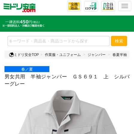
T
o
g
g
l
e
検索
n
a
ミドリ安全TOP
作業服・ユニフォーム
ジャンパー
春夏半袖
v
i
春／夏
g
a
男女共用 半袖ジャンパー ＧＳ６９１ 上 シルバ
t
ーグレー
i
o
n