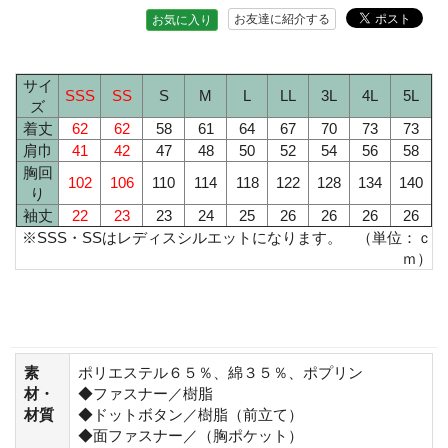
お友達に紹介する
お気に入り
サイ
SSS
SS
S
M
L
LL
3L
4L
5L
ズ
着丈
62
62
58
61
64
67
70
73
73
肩巾
41
42
47
48
50
52
54
56
58
胸回
102
106
110
114
118
122
128
134
140
り
袖丈
22
23
23
24
25
26
26
26
26
※SSS・SSはレディスシルエットになります。 （単位：ｃ
ｍ）
素
ポリエステル６５％、綿３５％、ポプリン
材・
◆ファスナー／樹脂
材質
◆ドットボタン／樹脂（前立て）
◆面ファスナー／（胸ポケット）