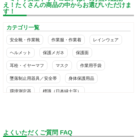
え！たくさんの商品の中からお選びいただけま
す！
カテゴリ一覧
安全靴・作業靴
作業服・作業着
レインウェア
ヘルメット
保護メガネ
保護面
耳栓・イヤーマフ
マスク
作業用手袋
墜落制止用器具／安全帯
身体保護用品
環境測定器
標識（日本緑十字）
標識（ユニットの安全標識）
標識（ユニットの建設標識）
標識関連商品
設備用品・作業補助用品
工事作業用品
よくいただくご質問 FAQ