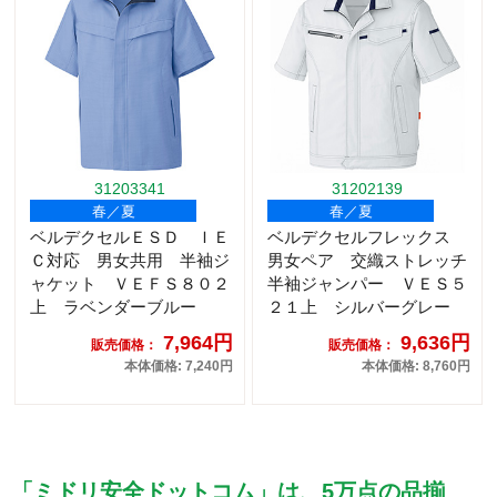
31203341
31202139
春／夏
春／夏
ベルデクセルＥＳＤ ＩＥ
ベルデクセルフレックス
Ｃ対応 男女共用 半袖ジ
男女ペア 交織ストレッチ
ャケット ＶＥＦＳ８０２
半袖ジャンパー ＶＥＳ５
上 ラベンダーブルー
２１上 シルバーグレー
7,964円
9,636円
販売価格：
販売価格：
本体価格: 7,240円
本体価格: 8,760円
「ミドリ安全ドットコム」は、5万点の品揃