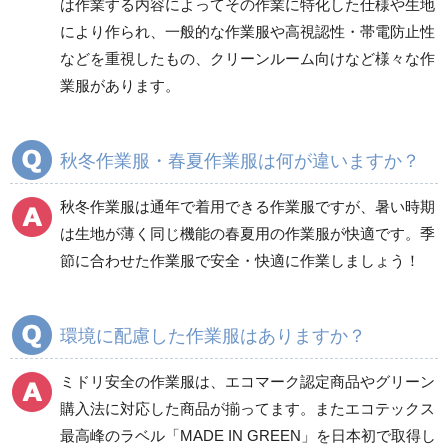
は作業する内容によってその作業に特化した仕様や生地
健康管理器具
季節商品
ウイルス対策用品
により作られ、一般的な作業服や高視認性・帯電防止性
などを重視したもの、クリーンルーム向けなど様々な作
商品カテゴリ一覧
業服があります。
ブルゾン
ジャンパー
春夏長袖
春夏長袖
秋冬作業服・春夏作業服は何が違いますか？
秋冬長袖
秋冬長袖
春夏半袖
春夏半袖
秋冬作業服は通年で着用できる作業服ですが、暑い時期
食品産業用長袖
通年
は生地が薄く同じ機能の春夏用の作業服が快適です。季
食品産業用半袖
節に合わせた作業服で安全・快適に作業しましょう！
クリーンウェア
通年
環境に配慮した作業服はありますか？
ミドリ安全の作業服は、エコマーク認定商品やグリーン
ワークパンツ
カーゴパンツ
購入法に対応した商品が揃ってます。またエコテックス
春夏ワークパンツ作業
春夏カーゴパンツ作業
最高峰のラベル「MADE IN GREEN」を日本初で取得し
ズボン
ズボン