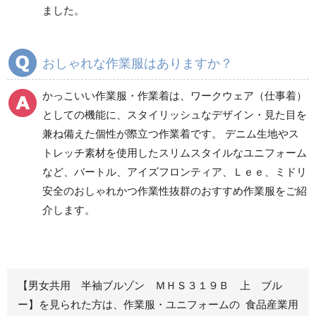
ました。
秋冬ワークパンツ作業
秋冬カーゴパンツ作業
ズボン
ズボン
通年ワークパンツ作業
通年カーゴパンツ作業
おしゃれな作業服はありますか？
ズボン
ズボン
食品産業用ワークパン
かっこいい作業服・作業着は、ワークウェア（仕事着）
ツ
としての機能に、スタイリッシュなデザイン・見た目を
クリーンウェアワーク
兼ね備えた個性が際立つ作業着です。 デニム生地やス
パンツ
トレッチ素材を使用したスリムスタイルなユニフォーム
など、バートル、アイズフロンティア、Ｌｅｅ、ミドリ
安全のおしゃれかつ作業性抜群のおすすめ作業服をご紹
レディース作業着
シャツ
介します。
ブルゾン
長袖
春夏長袖
半袖
秋冬長袖
春夏半袖
【男女共用 半袖ブルゾン ＭＨＳ３１９Ｂ 上 ブル
ジャンパー
ー】を見られた方は、作業服・ユニフォームの 食品産業用