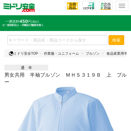
T
o
g
g
l
e
検索
n
a
ミドリ安全TOP
作業服・ユニフォーム
ブルゾン
食品産業用半袖
v
i
通 年
g
a
男女共用 半袖ブルゾン ＭＨＳ３１９Ｂ 上 ブル
t
ー
i
o
n