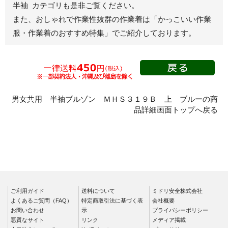
半袖 カテゴリも是非ご覧ください。
秋冬長袖
また、おしゃれで作業性抜群の作業着は
「かっこいい作業
春夏半袖
服・作業着のおすすめ特集」
でご紹介しております。
スモック
春夏長袖
秋冬長袖
春夏半袖
クリーンウェ
男女共用 半袖ブルゾン ＭＨＳ３１９Ｂ 上 ブルーの商
ア
品詳細画面トップへ戻る
シャツ
春夏長袖
秋冬長袖
春夏半袖
ワークパンツ
ご利用ガイド
送料について
ミドリ安全株式会社
よくあるご質問（FAQ）
特定商取引法に基づく表
会社概要
春夏
お問い合わせ
示
プライバシーポリシー
秋冬
悪質なサイト
リンク
メディア掲載