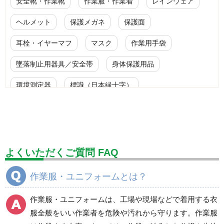
安全靴・作業靴
作業服・作業着
レインウェア
ヘルメット
保護メガネ
保護面
耳栓・イヤーマフ
マスク
作業用手袋
墜落制止用器具／安全帯
身体保護用品
環境測定器
標識（日本緑十字）
標識（ユニットの安全標識）
標識（ユニットの建設標識）
標識関連商品
設備用品・作業補助用品
工事作業用品
よくいただくご質問 FAQ
分煙対策機器
衛生用品
保安・保守用品
作業服・ユニフォームとは？
電気保守用品
ワイパー
クリーンルーム対策用品
作業服・ユニフォームは、工場や現場などで着用する衣
防災グッズ（防災セット）
救急医療品
服全般をいい作業者を危険や汚れから守ります。作業服