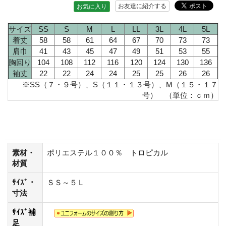
お友達に紹介する
お気に入り
サイズ
SS
S
M
L
LL
3L
4L
5L
着丈
58
58
61
64
67
70
73
73
肩巾
41
43
45
47
49
51
53
55
胸回り
104
108
112
116
120
124
130
136
袖丈
22
22
24
24
25
25
26
26
※SS（７・９号）、S（１１・１３号）、M（１５・１７
号） （単位：ｃｍ）
素材・
ポリエステル１００％ トロピカル
材質
ｻｲｽﾞ・
ＳＳ～５Ｌ
寸法
ｻｲｽﾞ補
足