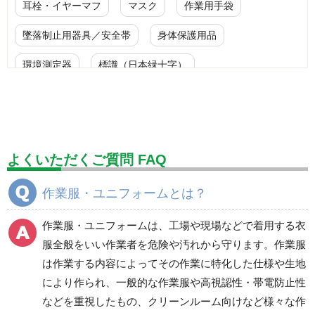
耳栓・イヤーマフ
マスク
作業用手袋
墜落制止用器具／安全帯
身体保護用品
環境測定器
標識（日本緑十字）
標識（ユニットの安全標識）
標識（ユニットの建設標識）
標識関連商品
設備用品・作業補助用品
工事作業用品
よくいただくご質問 FAQ
分煙対策機器
衛生用品
保安・保守用品
作業服・ユニフォームとは？
電気保守用品
ワイパー
クリーンルーム対策用品
作業服・ユニフォームは、工場や現場などで着用する衣
防災グッズ（防災セット）
救急医療品
服全般をいい作業者を危険や汚れから守ります。作業服
は作業する内容によってその作業に特化した仕様や生地
健康管理器具
季節商品
ウイルス対策用品
により作られ、一般的な作業服や高視認性・帯電防止性
などを重視したもの、クリーンルーム向けなど様々な作
商品カテゴリ一覧