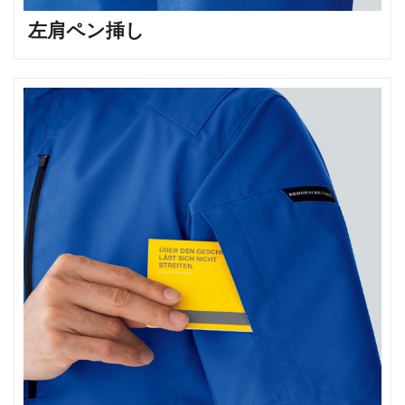
左肩ペン挿し