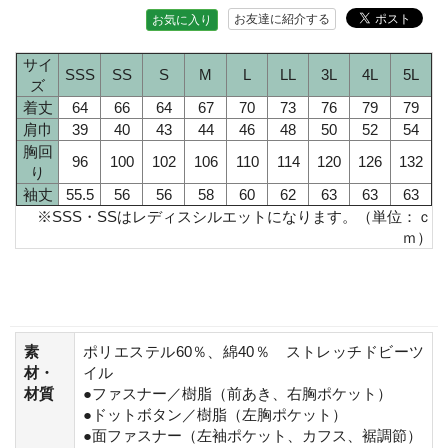
お友達に紹介する
お気に入り
サイ
SSS
SS
S
M
L
LL
3L
4L
5L
ズ
着丈
64
66
64
67
70
73
76
79
79
肩巾
39
40
43
44
46
48
50
52
54
胸回
96
100
102
106
110
114
120
126
132
り
袖丈
55.5
56
56
58
60
62
63
63
63
※SSS・SSはレディスシルエットになります。（単位：ｃ
ｍ）
素
ポリエステル60％、綿40％ ストレッチドビーツ
材・
イル
材質
●ファスナー／樹脂（前あき、右胸ポケット）
●ドットボタン／樹脂（左胸ポケット）
●面ファスナー（左袖ポケット、カフス、裾調節）