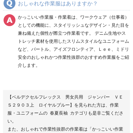
おしゃれな作業服はありますか？
ズボン
ズボン
食品産業用ワークパン
かっこいい作業服・作業着は、ワークウェア（仕事着）
ツ
としての機能に、スタイリッシュなデザイン・見た目を
クリーンウェアワーク
兼ね備えた個性が際立つ作業着です。 デニム生地やス
パンツ
トレッチ素材を使用したスリムスタイルなユニフォーム
など、バートル、アイズフロンティア、Ｌｅｅ、ミドリ
安全のおしゃれかつ作業性抜群のおすすめ作業服をご紹
レディース作業着
シャツ
介します。
ブルゾン
長袖
春夏長袖
半袖
秋冬長袖
春夏半袖
【ベルデクセルフレックス 男女共用 ジャンパー ＶＥ
ジャンパー
Ｓ２９０３上 ロイヤルブルー】を見られた方は、作業
服・ユニフォームの 春夏長袖 カテゴリも是非ご覧くださ
秋冬長袖
い。
春夏半袖
また、おしゃれで作業性抜群の作業着は
「かっこいい作業
スモック