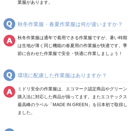
業服があります。
ブルゾン
ジャンパー
春夏長袖
春夏長袖
秋冬作業服・春夏作業服は何が違いますか？
秋冬長袖
秋冬長袖
春夏半袖
春夏半袖
秋冬作業服は通年で着用できる作業服ですが、暑い時期
食品産業用長袖
通年
は生地が薄く同じ機能の春夏用の作業服が快適です。季
食品産業用半袖
節に合わせた作業服で安全・快適に作業しましょう！
クリーンウェア
通年
環境に配慮した作業服はありますか？
ミドリ安全の作業服は、エコマーク認定商品やグリーン
ワークパンツ
カーゴパンツ
購入法に対応した商品が揃ってます。またエコテックス
春夏ワークパンツ作業
春夏カーゴパンツ作業
最高峰のラベル「MADE IN GREEN」を日本初で取得し
ズボン
ズボン
ました。
秋冬ワークパンツ作業
秋冬カーゴパンツ作業
ズボン
ズボン
通年ワークパンツ作業
通年カーゴパンツ作業