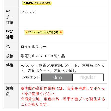
ｻｲ
SSS～5L
ｽﾞ・
寸法
ｻｲｽﾞ
補足
色
ロイヤルブルー
規格
帯電防止 JIS T8118 適合品
特徴
■ポケット位置／左右胸ポケット、左右脇ポケッ
ト、左袖ポケット、左袖ペン挿し
注意
※実際の高所作業時には、安全を考慮してポケッ
点
トをご使用ください。
※海外生地、染色の為、若干の色ブレが発生する
ことがあります。