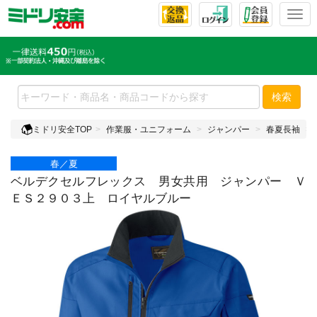
T
o
g
g
l
e
検索
n
a
ミドリ安全TOP
作業服・ユニフォーム
ジャンパー
春夏長袖
v
i
春／夏
g
a
ベルデクセルフレックス 男女共用 ジャンパー Ｖ
t
ＥＳ２９０３上 ロイヤルブルー
i
o
n