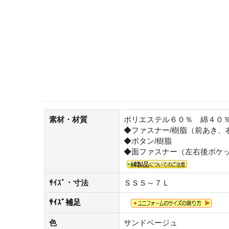
素材・材質
ポリエステル６０％ 綿４０
◆ファスナー/樹脂（前あき、
◆ボタン/樹脂
◆面ファスナー（左右後ポケ
ｻｲｽﾞ・寸法
ＳＳＳ～７Ｌ
ｻｲｽﾞ補足
色
サンドベージュ