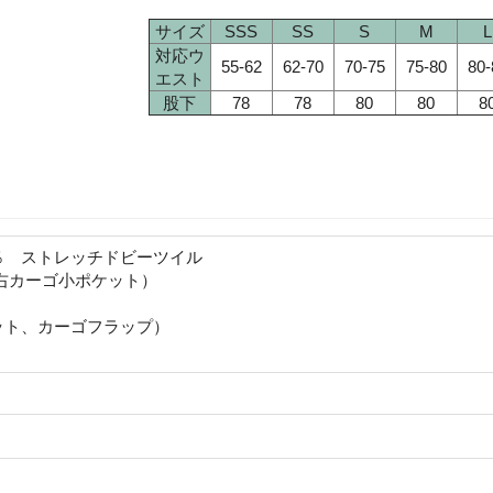
サイズ
SSS
SS
S
M
L
対応ウ
55-62
62-70
70-75
75-80
80-
エスト
股下
78
78
80
80
8
％ ストレッチドビーツイル
右カーゴ小ポケット）
ット、カーゴフラップ）