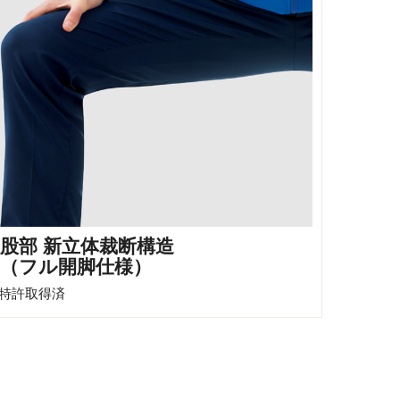
股部 新立体裁断構造
（フル開脚仕様）
特許取得済