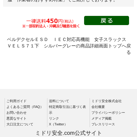
春夏長袖
秋冬長袖
春夏半袖
クリーンウェ
ア
ベルデクセルＥＳＤ ＩＥＣ対応高機能 女子スラックス
ＶＥＬＳ７１下 シルバーグレーの商品詳細画面トップへ戻
シャツ
る
春夏長袖
秋冬長袖
春夏半袖
ワークパンツ
春夏
ご利用ガイド
送料について
ミドリ安全株式会社
秋冬
よくあるご質問（FAQ）
特定商取引法に基づく表
会社概要
通年
お問い合わせ
示
プライバシーポリシー
悪質なサイト
リンク
メディア掲載
食品産業用
大口注文について
X（Twitter）
プレスリリース
クリーンウェ
ミドリ安全.com公式サイト