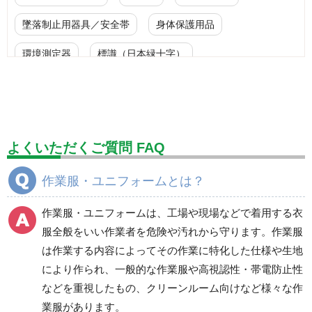
墜落制止用器具／安全帯
身体保護用品
環境測定器
標識（日本緑十字）
標識（ユニットの安全標識）
標識（ユニットの建設標識）
標識関連商品
設備用品・作業補助用品
工事作業用品
よくいただくご質問 FAQ
分煙対策機器
衛生用品
保安・保守用品
作業服・ユニフォームとは？
電気保守用品
ワイパー
クリーンルーム対策用品
作業服・ユニフォームは、工場や現場などで着用する衣
防災グッズ（防災セット）
救急医療品
服全般をいい作業者を危険や汚れから守ります。作業服
は作業する内容によってその作業に特化した仕様や生地
健康管理器具
季節商品
ウイルス対策用品
により作られ、一般的な作業服や高視認性・帯電防止性
などを重視したもの、クリーンルーム向けなど様々な作
商品カテゴリ一覧
業服があります。