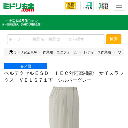
T
o
g
g
l
e
検索
n
a
ミドリ安全TOP
作業服・ユニフォーム
レディース作業着
ワーク
v
i
春／夏
g
a
ベルデクセルＥＳＤ ＩＥＣ対応高機能 女子スラッ
t
クス ＶＥＬＳ７１下 シルバーグレー
i
o
n