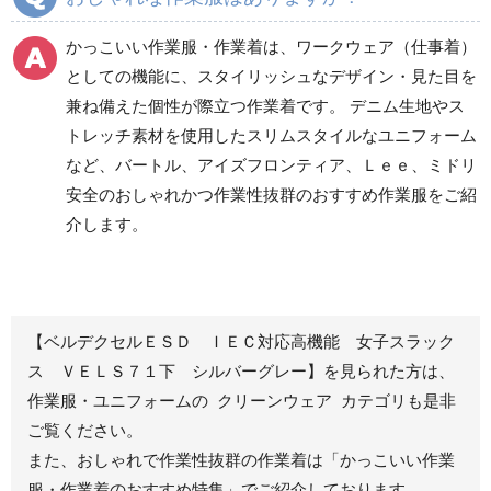
ズボン
ズボン
食品産業用ワークパン
かっこいい作業服・作業着は、ワークウェア（仕事着）
ツ
としての機能に、スタイリッシュなデザイン・見た目を
クリーンウェアワーク
兼ね備えた個性が際立つ作業着です。 デニム生地やス
パンツ
トレッチ素材を使用したスリムスタイルなユニフォーム
など、バートル、アイズフロンティア、Ｌｅｅ、ミドリ
安全のおしゃれかつ作業性抜群のおすすめ作業服をご紹
レディース作業着
シャツ
介します。
ブルゾン
長袖
春夏長袖
半袖
秋冬長袖
春夏半袖
【ベルデクセルＥＳＤ ＩＥＣ対応高機能 女子スラック
ジャンパー
ス ＶＥＬＳ７１下 シルバーグレー】を見られた方は、
作業服・ユニフォームの クリーンウェア カテゴリも是非
秋冬長袖
ご覧ください。
春夏半袖
また、おしゃれで作業性抜群の作業着は
「かっこいい作業
スモック
服・作業着のおすすめ特集」
でご紹介しております。