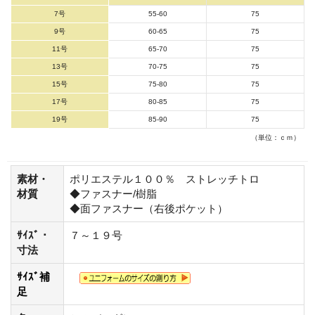
7号
55-60
75
9号
60-65
75
11号
65-70
75
13号
70-75
75
15号
75-80
75
17号
80-85
75
19号
85-90
75
（単位：ｃｍ）
素材・
ポリエステル１００％ ストレッチトロ
材質
◆ファスナー/樹脂
◆面ファスナー（右後ポケット）
ｻｲｽﾞ・
７～１９号
寸法
ｻｲｽﾞ補
足