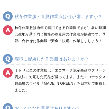
ブルゾン
ジャンパー
春夏長袖
春夏長袖
秋冬作業服・春夏作業服は何が違いますか？
秋冬長袖
秋冬長袖
春夏半袖
春夏半袖
秋冬作業服は通年で着用できる作業服ですが、暑い時期
食品産業用長袖
通年
は生地が薄く同じ機能の春夏用の作業服が快適です。季
食品産業用半袖
節に合わせた作業服で安全・快適に作業しましょう！
クリーンウェア
通年
環境に配慮した作業服はありますか？
ミドリ安全の作業服は、エコマーク認定商品やグリーン
ワークパンツ
カーゴパンツ
購入法に対応した商品が揃ってます。またエコテックス
春夏ワークパンツ作業
春夏カーゴパンツ作業
最高峰のラベル「MADE IN GREEN」を日本初で取得し
ズボン
ズボン
ました。
秋冬ワークパンツ作業
秋冬カーゴパンツ作業
ズボン
ズボン
通年ワークパンツ作業
通年カーゴパンツ作業
おしゃれな作業服はありますか？