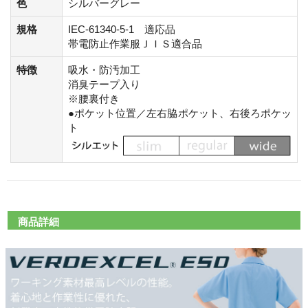
色
シルバーグレー
規格
IEC-61340-5-1 適応品
帯電防止作業服ＪＩＳ適合品
特徴
吸水・防汚加工
消臭テープ入り
※腰裏付き
●ポケット位置／左右脇ポケット、右後ろポケッ
ト
商品詳細