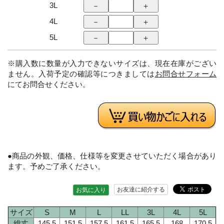
3L
4L
5L
※購入数に数量が入力できないサイズは、現在在庫がござい
ません。入荷予定の確認等につきましては
お問合せフォーム
にてお問合せください。
●商品の外観、価格、仕様等を変更させていただく場合があり
ます。予めご了承ください。
お友達に紹介する
お気に入り
サイズ
S
M
L
LL
3L
4L
5L
総丈
145.5
151.5
157.5
161.5
165.5
168
170.5