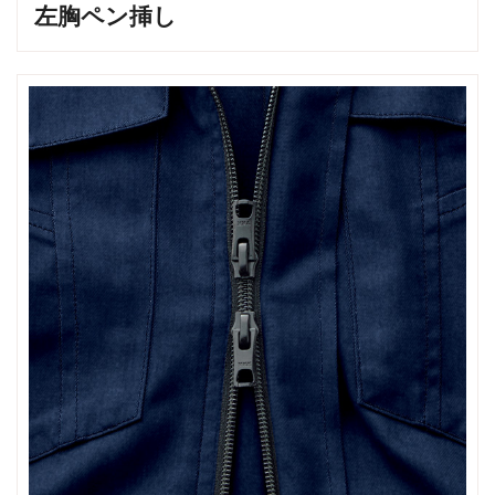
左胸ペン挿し