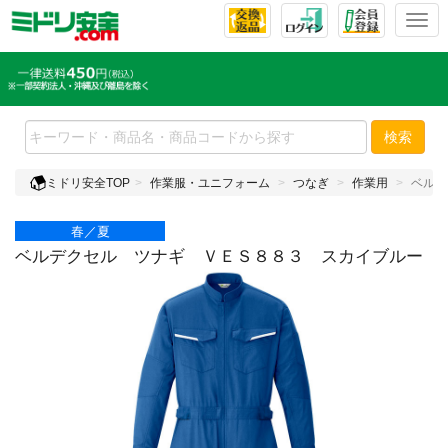
T
o
g
g
l
e
検索
n
a
ミドリ安全TOP
作業服・ユニフォーム
つなぎ
作業用
ベルデ
v
i
春／夏
g
a
ベルデクセル ツナギ ＶＥＳ８８３ スカイブルー
t
i
o
n