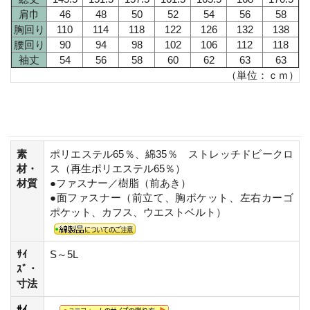
肩巾
46
48
50
52
54
56
58
胸回り
110
114
118
122
126
132
138
腰回り
90
94
98
102
106
112
118
袖丈
54
56
58
60
62
63
63
（単位：ｃｍ）
素
ポリエステル65％、綿35％ ストレッチドビークロ
材・
ス（再生ポリエステル65％）
材質
●ファスナー／樹脂（前あき）
●面ファスナー（前立て、胸ポケット、左右カーゴ
ポケット、カフス、ウエストベルト）
ｻｲ
S～5L
ｽﾞ・
寸法
ｻｲ