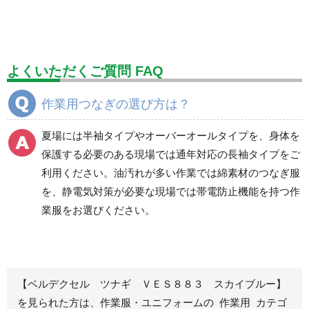
標識（ユニットの安全標識）
標識（ユニットの建設標識）
標識関連商品
設備用品・作業補助用品
工事作業用品
よくいただくご質問 FAQ
分煙対策機器
衛生用品
保安・保守用品
作業用つなぎの選び方は？
電気保守用品
ワイパー
クリーンルーム対策用品
夏場には半袖タイプやオーバーオールタイプを、身体を
防災グッズ（防災セット）
救急医療品
保護する必要のある現場では通年対応の長袖タイプをご
利用ください。油汚れが多い作業では綿素材のつなぎ服
健康管理器具
季節商品
ウイルス対策用品
を、静電気対策が必要な現場では帯電防止機能を持つ作
業服をお選びください。
商品カテゴリ一覧
ブルゾン
ジャンパー
春夏長袖
春夏長袖
秋冬長袖
秋冬長袖
【ベルデクセル ツナギ ＶＥＳ８８３ スカイブルー】
を見られた方は、作業服・ユニフォームの 作業用 カテゴ
春夏半袖
春夏半袖