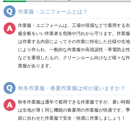
分煙対策機器
衛生用品
保安・保守用品
作業服・ユニフォームとは？
電気保守用品
ワイパー
クリーンルーム対策用品
作業服・ユニフォームは、工場や現場などで着用する衣
防災グッズ（防災セット）
救急医療品
服全般をいい作業者を危険や汚れから守ります。作業服
は作業する内容によってその作業に特化した仕様や生地
健康管理器具
季節商品
ウイルス対策用品
により作られ、一般的な作業服や高視認性・帯電防止性
などを重視したもの、クリーンルーム向けなど様々な作
商品カテゴリ一覧
業服があります。
ブルゾン
ジャンパー
春夏長袖
春夏長袖
秋冬作業服・春夏作業服は何が違いますか？
秋冬長袖
秋冬長袖
春夏半袖
春夏半袖
秋冬作業服は通年で着用できる作業服ですが、暑い時期
食品産業用長袖
通年
は生地が薄く同じ機能の春夏用の作業服が快適です。季
食品産業用半袖
節に合わせた作業服で安全・快適に作業しましょう！
クリーンウェア
通年