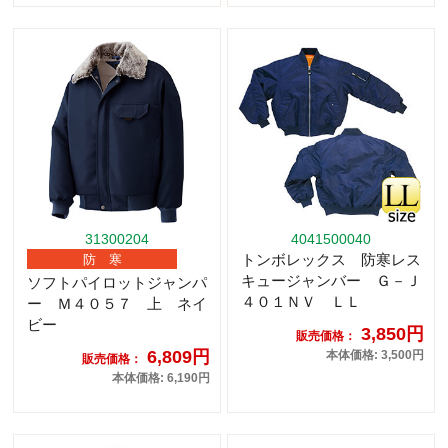
31300204
4041500040
トンボレックス 防寒レス
防 寒
キュージャンバー Ｇ－Ｊ
ソフトパイロットジャンパ
４０１ＮＶ ＬＬ
ー Ｍ４０５７ 上 ネイ
ビー
3,850円
販売価格：
6,809円
本体価格: 3,500円
販売価格：
本体価格: 6,190円