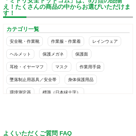
「ミドリ安全ドットコム」は、5万点の品揃
え！たくさんの商品の中からお選びいただけま
す！
カテゴリ一覧
安全靴・作業靴
作業服・作業着
レインウェア
ヘルメット
保護メガネ
保護面
耳栓・イヤーマフ
マスク
作業用手袋
墜落制止用器具／安全帯
身体保護用品
環境測定器
標識（日本緑十字）
標識（ユニットの安全標識）
標識（ユニットの建設標識）
標識関連商品
設備用品・作業補助用品
工事作業用品
よくいただくご質問 FAQ