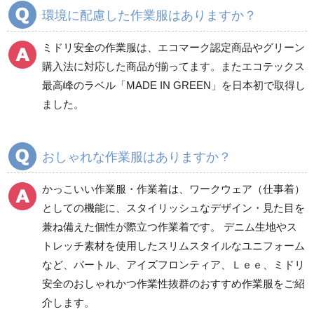
環境に配慮した作業服はありますか？
ミドリ安全の作業服は、エコマーク認定商品やグリーン
ワークパンツ
カーゴパンツ
購入法に対応した商品が揃ってます。またエコテックス
春夏ワークパンツ作業
春夏カーゴパンツ作業
最高峰のラベル「MADE IN GREEN」を日本初で取得し
ズボン
ズボン
ました。
秋冬ワークパンツ作業
秋冬カーゴパンツ作業
ズボン
ズボン
通年ワークパンツ作業
通年カーゴパンツ作業
おしゃれな作業服はありますか？
ズボン
ズボン
食品産業用ワークパン
かっこいい作業服・作業着は、ワークウェア（仕事着）
ツ
としての機能に、スタイリッシュなデザイン・見た目を
クリーンウェアワーク
兼ね備えた個性が際立つ作業着です。 デニム生地やス
パンツ
トレッチ素材を使用したスリムスタイルなユニフォーム
など、バートル、アイズフロンティア、Ｌｅｅ、ミドリ
安全のおしゃれかつ作業性抜群のおすすめ作業服をご紹
レディース作業着
シャツ
介します。
ブルゾン
長袖