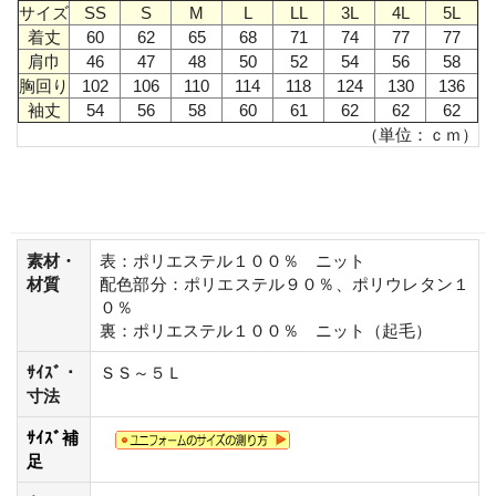
サイズ
SS
S
M
L
LL
3L
4L
5L
着丈
60
62
65
68
71
74
77
77
肩巾
46
47
48
50
52
54
56
58
胸回り
102
106
110
114
118
124
130
136
袖丈
54
56
58
60
61
62
62
62
（単位：ｃｍ）
素材・
表：ポリエステル１００％ ニット
材質
配色部分：ポリエステル９０％、ポリウレタン１
０％
裏：ポリエステル１００％ ニット（起毛）
ｻｲｽﾞ・
ＳＳ～５Ｌ
寸法
ｻｲｽﾞ補
足