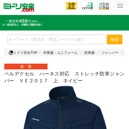
T
o
g
g
l
e
検索
n
a
ミドリ安全TOP
作業服・ユニフォーム
防寒服
ジャンパー
ベ
v
i
防 寒
g
a
ベルデクセル ハーネス対応 ストレッチ防寒ジャン
t
パー ＶＥ２０１７ 上 ネイビー
i
o
n