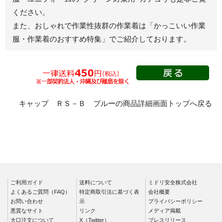
ください。
秋冬長袖
また、おしゃれで作業性抜群の作業着は
「かっこいい作業
春夏半袖
服・作業着のおすすめ特集」
でご紹介しております。
スモック
春夏長袖
秋冬長袖
春夏半袖
クリーンウェ
キャップ ＲＳ－Ｂ ブルーの商品詳細画面トップへ戻る
ア
シャツ
春夏長袖
秋冬長袖
春夏半袖
ご利用ガイド
送料について
ミドリ安全株式会社
よくあるご質問（FAQ）
ワークパンツ
特定商取引法に基づく表
会社概要
お問い合わせ
示
プライバシーポリシー
春夏
悪質なサイト
リンク
メディア掲載
大口注文について
X（Twitter）
プレスリリース
秋冬