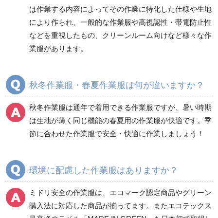
は作業する内容によってその作業に特化した仕様や生地
健康管理器具
季節商品
ウイルス対策用品
により作られ、一般的な作業服や高視認性・帯電防止性
などを重視したもの、クリーンルーム向けなど様々な作
商品カテゴリ一覧
業服があります。
ブルゾン
ジャンパー
春夏長袖
春夏長袖
秋冬作業服・春夏作業服は何が違いますか？
秋冬長袖
秋冬長袖
春夏半袖
春夏半袖
秋冬作業服は通年で着用できる作業服ですが、暑い時期
食品産業用長袖
通年
は生地が薄く同じ機能の春夏用の作業服が快適です。季
食品産業用半袖
節に合わせた作業服で安全・快適に作業しましょう！
クリーンウェア
通年
環境に配慮した作業服はありますか？
ミドリ安全の作業服は、エコマーク認定商品やグリーン
ワークパンツ
カーゴパンツ
購入法に対応した商品が揃ってます。またエコテックス
春夏ワークパンツ作業
春夏カーゴパンツ作業