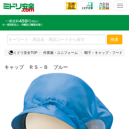
T
o
g
g
l
e
検索
n
a
ミドリ安全TOP
作業服・ユニフォーム
帽子・キャップ・フード
v
i
キャップ ＲＳ－Ｂ ブルー
g
a
t
i
o
n