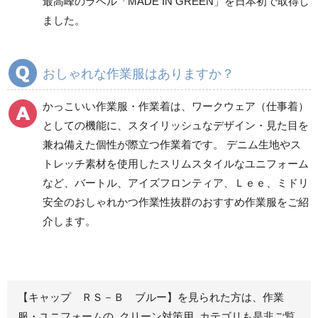
最高峰のラベル「MADE IN GREEN」を日本初で取得し
ズボン
ズボン
ました。
秋冬ワークパンツ作業
秋冬カーゴパンツ作業
ズボン
ズボン
通年ワークパンツ作業
通年カーゴパンツ作業
おしゃれな作業服はありますか？
ズボン
ズボン
食品産業用ワークパン
かっこいい作業服・作業着は、ワークウェア（仕事着）
ツ
としての機能に、スタイリッシュなデザイン・見た目を
クリーンウェアワーク
兼ね備えた個性が際立つ作業着です。 デニム生地やス
パンツ
トレッチ素材を使用したスリムスタイルなユニフォーム
など、バートル、アイズフロンティア、Ｌｅｅ、ミドリ
安全のおしゃれかつ作業性抜群のおすすめ作業服をご紹
レディース作業着
シャツ
介します。
ブルゾン
長袖
春夏長袖
半袖
秋冬長袖
春夏半袖
【キャップ ＲＳ－Ｂ ブルー】を見られた方は、作業
ジャンパー
服・ユニフォームの クリーン対策用 カテゴリも是非ご覧