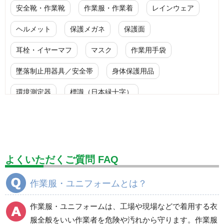
安全靴・作業靴
作業服・作業着
レインウェア
ヘルメット
保護メガネ
保護面
耳栓・イヤーマフ
マスク
作業用手袋
墜落制止用器具／安全帯
身体保護用品
環境測定器
標識（日本緑十字）
標識（ユニットの安全標識）
標識（ユニットの建設標識）
標識関連商品
設備用品・作業補助用品
工事作業用品
よくいただくご質問 FAQ
分煙対策機器
衛生用品
保安・保守用品
作業服・ユニフォームとは？
電気保守用品
ワイパー
クリーンルーム対策用品
作業服・ユニフォームは、工場や現場などで着用する衣
防災グッズ（防災セット）
救急医療品
服全般をいい作業者を危険や汚れから守ります。作業服