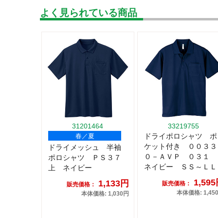
よく見られている商品
31201464
33219755
ドライポロシャツ ポ
春／夏
ケット付き ００３３
ドライメッシュ 半袖
０－ＡＶＰ ０３１
ポロシャツ ＰＳ３７
ネイビー ＳＳ～ＬＬ
上 ネイビー
1,59
1,133円
販売価格：
販売価格：
本体価格: 1,45
本体価格: 1,030円