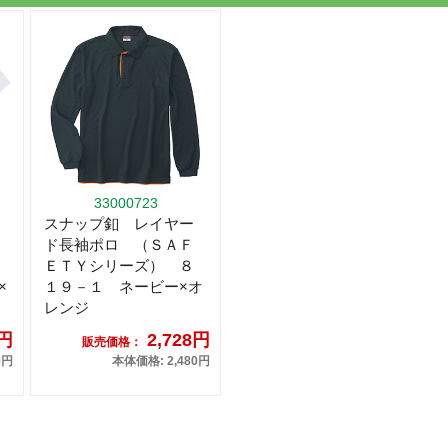
33000723
スナップ釦 レイヤー
ド長袖ポロ （ＳＡＦ
ＥＴＹシリーズ） ８
×
１９－１ ネービー×オ
レンジ
0円
2,728円
販売価格：
0円
本体価格: 2,480円