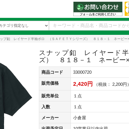
ップ釦 レイヤード半袖ポロ （ＳＡＦＥＴＹシリーズ） ８１８－１ ネービー
スナップ釦 レイヤード半
ズ） ８１８－１ ネービー
商品コード
33000720
販売価格
2,420円
（税抜： 2,200円
販売単位
１点
入数
１点
メーカー
小倉屋
出荷予定日
10営業日以内出荷