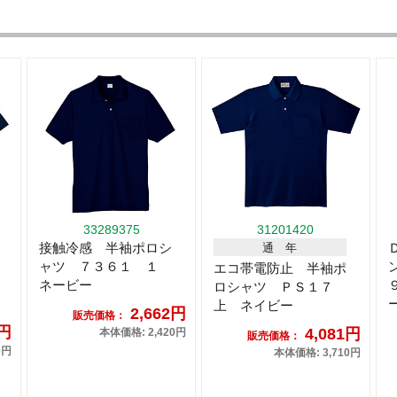
33289375
31201420
接触冷感 半袖ポロシ
通 年
ャツ ７３６１ １
エコ帯電防止 半袖ポ
ネービー
ロシャツ ＰＳ１７
上 ネイビー
2,662円
販売価格：
5円
4,081円
本体価格: 2,420円
販売価格：
0円
本体価格: 3,710円