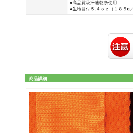
●高品質吸汗速乾糸使用
●生地目付５.４ｏｚ（１８５g
商品詳細