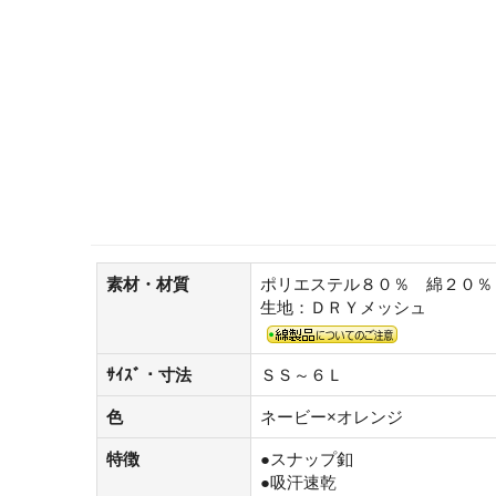
素材・材質
ポリエステル８０％ 綿２０％
生地：ＤＲＹメッシュ
ｻｲｽﾞ・寸法
ＳＳ～６Ｌ
色
ネービー×オレンジ
特徴
●スナップ釦
●吸汗速乾