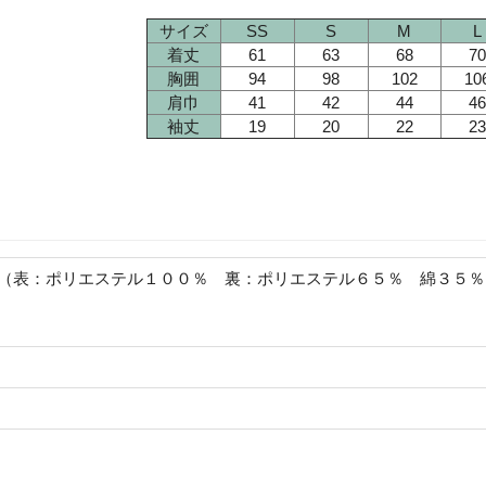
サイズ
SS
S
M
L
着丈
61
63
68
70
胸囲
94
98
102
10
肩巾
41
42
44
46
袖丈
19
20
22
23
（表：ポリエステル１００％ 裏：ポリエステル６５％ 綿３５％