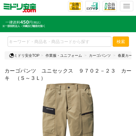
T
o
g
g
l
e
検索
n
a
ミドリ安全TOP
作業服・ユニフォーム
カーゴパンツ
春夏カーゴ
v
i
カーゴパンツ ユニセックス ９７０２－２３ カー
g
a
キ （Ｓ～３Ｌ）
t
i
o
n