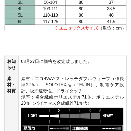
3L
96-104
80
37
4L
103-111
80
38.5
5L
110-118
80
40
6L
117-125
80
41.5
※ユニセックスサイズ
（単位：cm）
お知
03月27日に価格を改定致しました。
らせ
素
素材：エコ4WAYストレッチダブルウィーブ（伸長
材・
率22％）、SOLOTEX
（TEIJIN）、制電ケア設
(R)
材質
計、吸汗速乾性、ドライタッチ
混率：複合繊維ポリエステル71％、ポリエステル
29％（バイオマス合成繊維71％含）