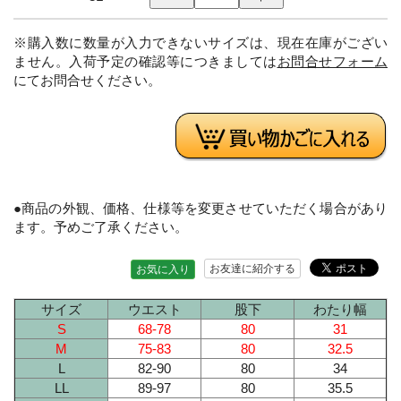
※購入数に数量が入力できないサイズは、現在在庫がござい
ません。入荷予定の確認等につきましては
お問合せフォーム
にてお問合せください。
●商品の外観、価格、仕様等を変更させていただく場合があり
ます。予めご了承ください。
お友達に紹介する
お気に入り
サイズ
ウエスト
股下
わたり幅
S
68-78
80
31
M
75-83
80
32.5
L
82-90
80
34
LL
89-97
80
35.5