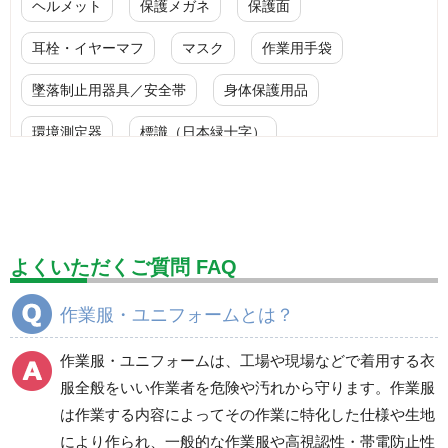
ヘルメット
保護メガネ
保護面
耳栓・イヤーマフ
マスク
作業用手袋
墜落制止用器具／安全帯
身体保護用品
環境測定器
標識（日本緑十字）
標識（ユニットの安全標識）
標識（ユニットの建設標識）
標識関連商品
設備用品・作業補助用品
工事作業用品
よくいただくご質問 FAQ
分煙対策機器
衛生用品
保安・保守用品
作業服・ユニフォームとは？
電気保守用品
ワイパー
クリーンルーム対策用品
作業服・ユニフォームは、工場や現場などで着用する衣
防災グッズ（防災セット）
救急医療品
服全般をいい作業者を危険や汚れから守ります。作業服
は作業する内容によってその作業に特化した仕様や生地
健康管理器具
季節商品
ウイルス対策用品
により作られ、一般的な作業服や高視認性・帯電防止性