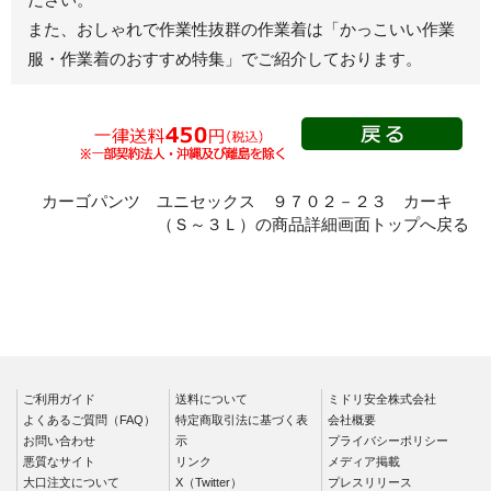
春夏半袖
また、おしゃれで作業性抜群の作業着は
「かっこいい作業
スモック
服・作業着のおすすめ特集」
でご紹介しております。
春夏長袖
秋冬長袖
春夏半袖
クリーンウェ
ア
カーゴパンツ ユニセックス ９７０２－２３ カーキ
（Ｓ～３Ｌ）の商品詳細画面トップへ戻る
シャツ
春夏長袖
秋冬長袖
春夏半袖
ワークパンツ
ご利用ガイド
春夏
送料について
ミドリ安全株式会社
よくあるご質問（FAQ）
特定商取引法に基づく表
会社概要
秋冬
お問い合わせ
示
プライバシーポリシー
悪質なサイト
リンク
メディア掲載
通年
大口注文について
X（Twitter）
プレスリリース