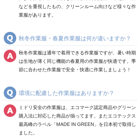
などを重視したもの、クリーンルーム向けなど様々な作
商品カテゴリ一覧
業服があります。
ブルゾン
ジャンパー
春夏長袖
春夏長袖
秋冬作業服・春夏作業服は何が違いますか？
秋冬長袖
秋冬長袖
春夏半袖
春夏半袖
秋冬作業服は通年で着用できる作業服ですが、暑い時期
食品産業用長袖
通年
は生地が薄く同じ機能の春夏用の作業服が快適です。季
食品産業用半袖
節に合わせた作業服で安全・快適に作業しましょう！
クリーンウェア
通年
環境に配慮した作業服はありますか？
ミドリ安全の作業服は、エコマーク認定商品やグリーン
ワークパンツ
カーゴパンツ
購入法に対応した商品が揃ってます。またエコテックス
春夏ワークパンツ作業
春夏カーゴパンツ作業
最高峰のラベル「MADE IN GREEN」を日本初で取得し
ズボン
ズボン
ました。
秋冬ワークパンツ作業
秋冬カーゴパンツ作業