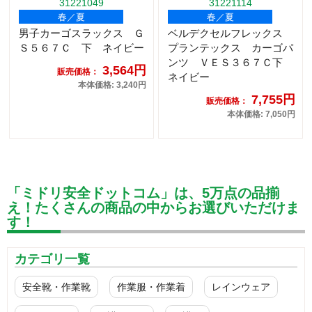
31221049
31221114
春／夏
春／夏
男子カーゴスラックス Ｇ
ベルデクセルフレックス
Ｓ５６７Ｃ 下 ネイビー
プランテックス カーゴパ
ンツ ＶＥＳ３６７Ｃ下
3,564円
販売価格：
ネイビー
本体価格: 3,240円
7,755円
販売価格：
本体価格: 7,050円
「ミドリ安全ドットコム」は、5万点の品揃
え！たくさんの商品の中からお選びいただけま
す！
カテゴリ一覧
安全靴・作業靴
作業服・作業着
レインウェア