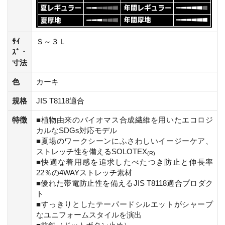
ｻｲ
Ｓ～３Ｌ
ｽﾞ・
寸法
色
カーキ
規格
JIS T8118適合
特徴
■植物由来のバイオマス合成繊維を用いたエコロジ
カルなSDGs対応モデル
■夏場のワークシーンにふさわしいイージーケア、
ストレッチ性を備えるSOLOTEX
(R)
■快適な着用感を追求したべたつき防止と伸長率
22％の4WAYストレッチ素材
■優れた帯電防止性を備えるJIS T8118適合プロダク
ト
■すっきりとしたテーパードシルエットがシャープ
なユニフォームスタイルを演出