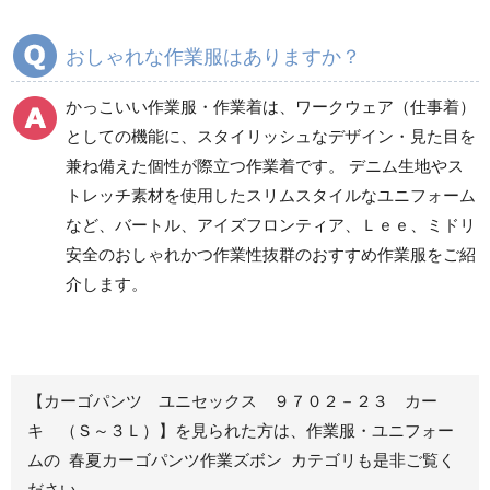
ズボン
ズボン
通年ワークパンツ作業
通年カーゴパンツ作業
おしゃれな作業服はありますか？
ズボン
ズボン
食品産業用ワークパン
かっこいい作業服・作業着は、ワークウェア（仕事着）
ツ
としての機能に、スタイリッシュなデザイン・見た目を
クリーンウェアワーク
兼ね備えた個性が際立つ作業着です。 デニム生地やス
パンツ
トレッチ素材を使用したスリムスタイルなユニフォーム
など、バートル、アイズフロンティア、Ｌｅｅ、ミドリ
安全のおしゃれかつ作業性抜群のおすすめ作業服をご紹
レディース作業着
シャツ
介します。
ブルゾン
長袖
春夏長袖
半袖
秋冬長袖
春夏半袖
【カーゴパンツ ユニセックス ９７０２－２３ カー
ジャンパー
キ （Ｓ～３Ｌ）】を見られた方は、作業服・ユニフォー
ムの 春夏カーゴパンツ作業ズボン カテゴリも是非ご覧く
秋冬長袖
ださい。