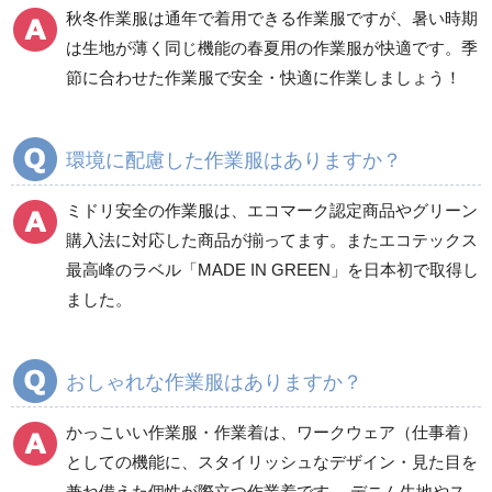
春夏半袖
春夏半袖
秋冬作業服は通年で着用できる作業服ですが、暑い時期
食品産業用長袖
通年
は生地が薄く同じ機能の春夏用の作業服が快適です。季
食品産業用半袖
節に合わせた作業服で安全・快適に作業しましょう！
クリーンウェア
通年
環境に配慮した作業服はありますか？
ミドリ安全の作業服は、エコマーク認定商品やグリーン
ワークパンツ
カーゴパンツ
購入法に対応した商品が揃ってます。またエコテックス
春夏ワークパンツ作業
春夏カーゴパンツ作業
最高峰のラベル「MADE IN GREEN」を日本初で取得し
ズボン
ズボン
ました。
秋冬ワークパンツ作業
秋冬カーゴパンツ作業
ズボン
ズボン
通年ワークパンツ作業
通年カーゴパンツ作業
おしゃれな作業服はありますか？
ズボン
ズボン
食品産業用ワークパン
かっこいい作業服・作業着は、ワークウェア（仕事着）
ツ
としての機能に、スタイリッシュなデザイン・見た目を
クリーンウェアワーク
兼ね備えた個性が際立つ作業着です。 デニム生地やス