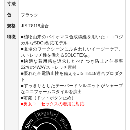
寸法
色
ブラック
規格
JIS T8118適合
特徴
■植物由来のバイオマス合成繊維を用いたエコロジ
カルなSDGs対応モデル
■夏場のワークシーンにふさわしいイージーケア、
ストレッチ性を備えるSOLOTEX
(R)
■快適な着用感を追求したべたつき防止と伸長率
22％の4WAYストレッチ素材
■優れた帯電防止性を備えるJIS T8118適合プロダク
ト
■すっきりとしたテーパードシルエットがシャープ
なユニフォームスタイルを演出
■前釦（ドットボタン止め）
■男女ユニセックスの着用に対応