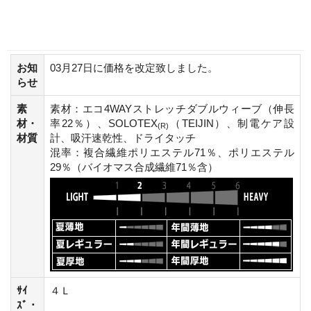
お知
03月27日に価格を改定致しました。
らせ
素
素材：エコ4WAYストレッチダブルウィーブ（伸長
材・
率22％）、SOLOTEX
（TEIJIN）、制電ケア設
(R)
材質
計、吸汗速乾性、ドライタッチ
混率：複合繊維ポリエステル71％、ポリエステル
29％（バイオマス合成繊維71％含）
ｻｲ
４Ｌ
ｽﾞ・