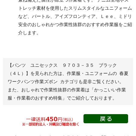
パンツ
トレッチ素材を使用したスリムスタイルなユニフォーム
など、バートル、アイズフロンティア、Ｌｅｅ、ミドリ
安全のおしゃれかつ作業性抜群のおすすめ作業服をご紹
レディース作業着
シャツ
介します。
ブルゾン
長袖
春夏長袖
半袖
秋冬長袖
春夏半袖
【パンツ ユニセックス ９７０３－３５ ブラック
ジャンパー
（４Ｌ）】を見られた方は、作業服・ユニフォームの 春夏
ワークパンツ作業ズボン カテゴリも是非ご覧ください。
秋冬長袖
また、おしゃれで作業性抜群の作業着は
「かっこいい作業
春夏半袖
服・作業着のおすすめ特集」
でご紹介しております。
スモック
春夏長袖
秋冬長袖
春夏半袖