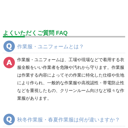
標識（ユニットの安全標識）
標識（ユニットの建設標識）
標識関連商品
設備用品・作業補助用品
工事作業用品
よくいただくご質問 FAQ
分煙対策機器
衛生用品
保安・保守用品
作業服・ユニフォームとは？
電気保守用品
ワイパー
クリーンルーム対策用品
作業服・ユニフォームは、工場や現場などで着用する衣
防災グッズ（防災セット）
救急医療品
服全般をいい作業者を危険や汚れから守ります。作業服
は作業する内容によってその作業に特化した仕様や生地
健康管理器具
季節商品
ウイルス対策用品
により作られ、一般的な作業服や高視認性・帯電防止性
などを重視したもの、クリーンルーム向けなど様々な作
商品カテゴリ一覧
業服があります。
ブルゾン
ジャンパー
春夏長袖
春夏長袖
秋冬作業服・春夏作業服は何が違いますか？
秋冬長袖
秋冬長袖