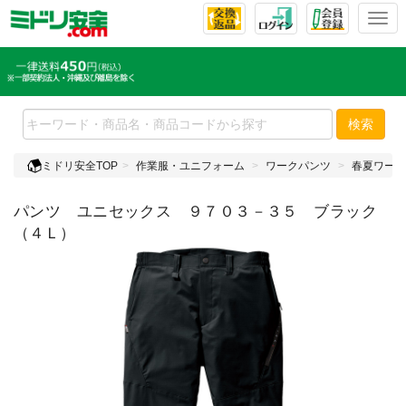
T
o
g
g
l
e
検索
n
a
ミドリ安全TOP
作業服・ユニフォーム
ワークパンツ
春夏ワーク
v
i
パンツ ユニセックス ９７０３－３５ ブラック
g
a
（４Ｌ）
t
i
o
n