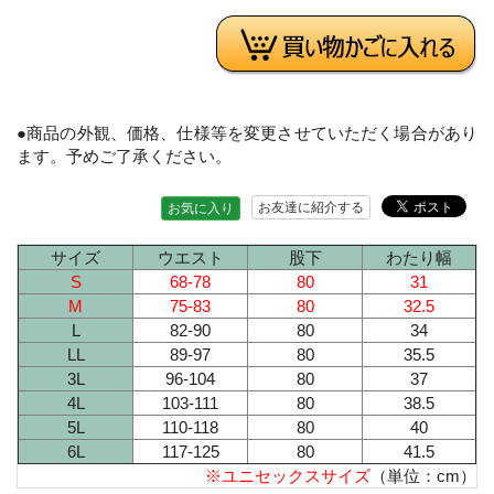
●商品の外観、価格、仕様等を変更させていただく場合があり
ます。予めご了承ください。
お友達に紹介する
お気に入り
サイズ
ウエスト
股下
わたり幅
S
68-78
80
31
M
75-83
80
32.5
L
82-90
80
34
LL
89-97
80
35.5
3L
96-104
80
37
4L
103-111
80
38.5
5L
110-118
80
40
6L
117-125
80
41.5
※ユニセックスサイズ
（単位：cm）