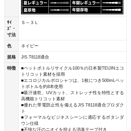
ｻｲ
Ｓ～３Ｌ
ｽﾞ・
寸法
色
ネイビー
規格
JIS T8118適合
特徴
■ペットボトルリサイクル100％の日本製TEIJINエコ
トリコット素材を採用
■エコロジカルポロシャツは、1枚につき500mLペッ
トボトルを約8本使用
■吸汗速乾、UVカット、ストレッチ性を特性とする
高機能トリコット素材
■優れた帯電防止性を備えるJIS T8118適合プロダク
ト
■フォーマルなビジネスシーンに適応するボタンダ
ウン仕様
■不快な汗のニオイを抑える消臭テープ付き