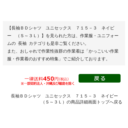
ズボン
ズボン
秋冬ワークパンツ作業
秋冬カーゴパンツ作業
ズボン
ズボン
通年ワークパンツ作業
通年カーゴパンツ作業
【長袖ＢＤシャツ ユニセックス ７１５－３ ネイビ
ズボン
ズボン
ー （Ｓ～３Ｌ）】を見られた方は、作業服・ユニフォー
食品産業用ワークパン
ムの 長袖 カテゴリも是非ご覧ください。
ツ
また、おしゃれで作業性抜群の作業着は
「かっこいい作業
クリーンウェアワーク
服・作業着のおすすめ特集」
でご紹介しております。
パンツ
レディース作業着
シャツ
ブルゾン
長袖
長袖ＢＤシャツ ユニセックス ７１５－３ ネイビー
春夏長袖
半袖
（Ｓ～３Ｌ）の商品詳細画面トップへ戻る
秋冬長袖
春夏半袖