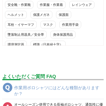
安全靴・作業靴
作業服・作業着
レインウェア
ヘルメット
保護メガネ
保護面
耳栓・イヤーマフ
マスク
作業用手袋
墜落制止用器具／安全帯
身体保護用品
環境測定器
標識（日本緑十字）
標識（ユニットの安全標識）
標識（ユニットの建設標識）
標識関連商品
設備用品・作業補助用品
工事作業用品
よくいただくご質問 FAQ
分煙対策機器
衛生用品
保安・保守用品
作業用ポロシャツにはどんな種類があります
か？
電気保守用品
ワイパー
クリーンルーム対策用品
防災グッズ（防災セット）
救急医療品
オールシーズン使用できる長袖ポロシャツ、通気性に優