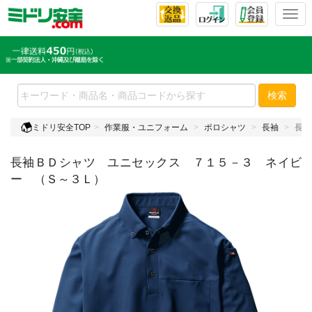
T
o
g
g
l
e
検索
n
a
ミドリ安全TOP
作業服・ユニフォーム
ポロシャツ
長袖
長袖
v
i
長袖ＢＤシャツ ユニセックス ７１５－３ ネイビ
g
a
ー （Ｓ～３Ｌ）
t
i
o
n