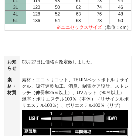
LL
114
48
61
73
44
3L
120
50
62
74
46
4L
128
52
63
76
48
5L
136
54
63
78
50
※ユニセックスサイズ
（単位：cm）
お知
03月27日に価格を改定致しました。
らせ
素
素材：エコトリコット、TEIJINペットボトルリサイ
材・
クル、吸汗速乾加工、消臭、制電ケア設計、ストレ
材質
ッチ（伸長率25％以上）、UVカット（90％以上）
混率：ポリエステル100％（本体）（リサイクルポ
リエステル100％）、ポリエステル100％（リブ）