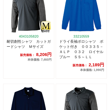
4043105820
33210559
耐切創性シャツ カットガ
ドライ長袖ポロシャツ ポ
ードシャツ Ｍサイズ
ケット付き ００３３５－
ＡＬＰ ０３２ ロイヤル
8,206円
販売価格：
ブルー ＳＳ～ＬＬ
本体価格: 7,460円
2,189円
販売価格：
本体価格: 1,990円