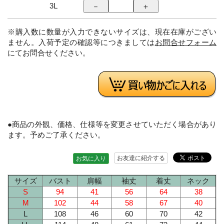
3L
※購入数に数量が入力できないサイズは、現在在庫がござい
ません。入荷予定の確認等につきましては
お問合せフォーム
にてお問合せください。
●商品の外観、価格、仕様等を変更させていただく場合があり
ます。予めご了承ください。
お友達に紹介する
お気に入り
サイズ
バスト
肩幅
袖丈
着丈
ネック
S
94
41
56
64
38
M
102
44
58
67
40
L
108
46
60
70
42