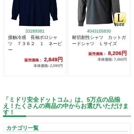
33289381
4043105830
接触冷感 長袖ポロシャ
耐切創性シャツ カットガ
ツ ７３６２ １ ネービ
ードシャツ Ｌサイズ
ー
8,206円
販売価格：
2,849円
本体価格: 7,460円
販売価格：
本体価格: 2,590円
「ミドリ安全ドットコム」は、5万点の品揃
え！たくさんの商品の中からお選びいただけま
す！
カテゴリ一覧