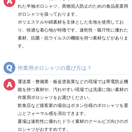
れた半袖ポロシャツ、異物混入防止のための食品産業用
健康管理器具
季節商品
ウイルス対策用品
ポロシャツを扱っております。
ポリエステルや綿素材を主体とした生地を使用してお
商品カテゴリ一覧
り、快適な着心地が特徴です。速乾性・吸汗性に優れた
ブルゾン
ジャンパー
素材、抗菌・抗ウイルスの機能を持つ素材などがありま
春夏長袖
春夏長袖
す。
秋冬長袖
秋冬長袖
春夏半袖
春夏半袖
作業用ポロシャツの選び方は？
食品産業用長袖
通年
食品産業用半袖
運送業・整備業・板金塗装業などの現場では帯電防止機
クリーンウェア
能を持つ素材や、汚れやすい現場では洗濯に強い素材の
通年
作業用ポロシャツをお選びください。
飲食店など接客業の場合はボタン仕様のポロシャツを選
ぶとフォーマル感を演出できます。
ワークパンツ
カーゴパンツ
夏場は速乾性に優れたドライ素材のクールビズ向けのポ
ロシャツがおすすめです。
春夏ワークパンツ作業
春夏カーゴパンツ作業