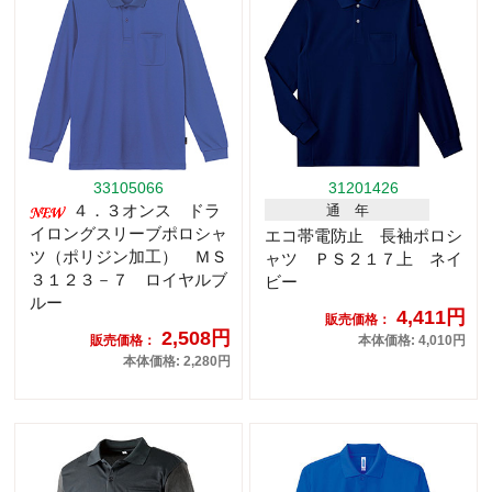
33105066
31201426
４．３オンス ドラ
通 年
イロングスリーブポロシャ
エコ帯電防止 長袖ポロシ
ツ（ポリジン加工） ＭＳ
ャツ ＰＳ２１７上 ネイ
３１２３－７ ロイヤルブ
ビー
ルー
4,411円
販売価格：
2,508円
販売価格：
本体価格: 4,010円
本体価格: 2,280円