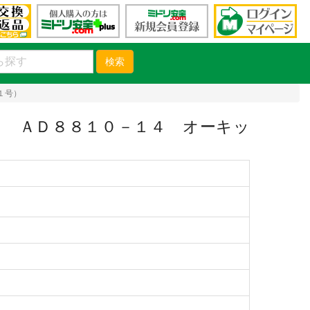
検索
１号）
 ＡＤ８８１０－１４ オーキッ
）