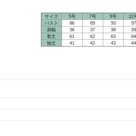
サイズ
5号
7号
9号
11
バスト
86
89
93
97
肩幅
36
37
38
39
着丈
61
62
63
64
袖丈
41
42
43
44