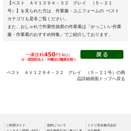
【ベスト ＡＶ１２９４－３２ グレイ （５～２１
ジャンパー
号）】を見られた方は、作業服・ユニフォームの ベスト
カテゴリも是非ご覧ください。
秋冬長袖
また、おしゃれで作業性抜群の作業着は
「かっこいい作業
春夏半袖
服・作業着のおすすめ特集」
でご紹介しております。
スモック
春夏長袖
秋冬長袖
春夏半袖
クリーンウェ
ベスト ＡＶ１２９４－３２ グレイ （５～２１号）の商
ア
品詳細画面トップへ戻る
シャツ
春夏長袖
秋冬長袖
春夏半袖
ワークパンツ
ご利用ガイド
送料について
ミドリ安全株式会社
よくあるご質問（FAQ）
特定商取引法に基づく表
会社概要