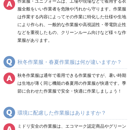
作業服・ユニフォームは、工場や現場などで着用する衣
防災グッズ（防災セット）
救急医療品
服全般をいい作業者を危険や汚れから守ります。作業服
は作業する内容によってその作業に特化した仕様や生地
健康管理器具
季節商品
ウイルス対策用品
により作られ、一般的な作業服や高視認性・帯電防止性
などを重視したもの、クリーンルーム向けなど様々な作
商品カテゴリ一覧
業服があります。
ブルゾン
ジャンパー
春夏長袖
春夏長袖
秋冬作業服・春夏作業服は何が違いますか？
秋冬長袖
秋冬長袖
春夏半袖
春夏半袖
秋冬作業服は通年で着用できる作業服ですが、暑い時期
食品産業用長袖
通年
は生地が薄く同じ機能の春夏用の作業服が快適です。季
食品産業用半袖
節に合わせた作業服で安全・快適に作業しましょう！
クリーンウェア
通年
環境に配慮した作業服はありますか？
ミドリ安全の作業服は、エコマーク認定商品やグリーン
ワークパンツ
カーゴパンツ