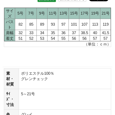
サイ
5号
7号
9号
11号
13号
15号
17号
19号
21号
ズ
バス
82
85
89
93
97
101
107
113
119
ト
肩幅
32
33
34
35
36
37
38.5
40
41.5
着丈
51
52
53
54
55
56
56
57
57
（単位：ｃｍ）
素
ポリエステル100％
材・
グレンチェック
材質
ｻｲ
5～21号
ｽﾞ・
寸法
色
グレイ