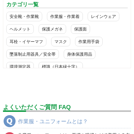
カテゴリ一覧
安全靴・作業靴
作業服・作業着
レインウェア
ヘルメット
保護メガネ
保護面
耳栓・イヤーマフ
マスク
作業用手袋
墜落制止用器具／安全帯
身体保護用品
環境測定器
標識（日本緑十字）
標識（ユニットの安全標識）
標識（ユニットの建設標識）
標識関連商品
設備用品・作業補助用品
工事作業用品
よくいただくご質問 FAQ
分煙対策機器
衛生用品
保安・保守用品
作業服・ユニフォームとは？
電気保守用品
ワイパー
クリーンルーム対策用品