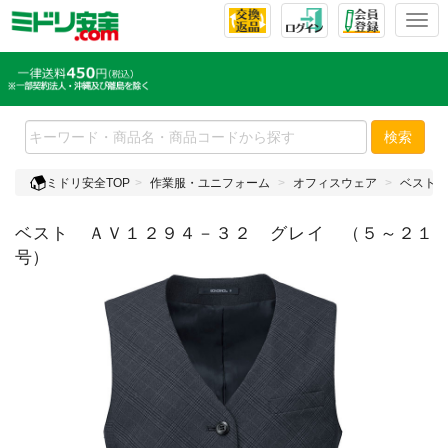
T
o
g
g
l
e
検索
n
a
ミドリ安全TOP
作業服・ユニフォーム
オフィスウェア
ベスト
v
i
ベスト ＡＶ１２９４－３２ グレイ （５～２１
g
a
号）
t
i
o
n