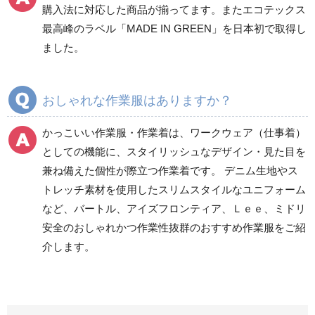
購入法に対応した商品が揃ってます。またエコテックス
春夏ワークパンツ作業
春夏カーゴパンツ作業
最高峰のラベル「MADE IN GREEN」を日本初で取得し
ズボン
ズボン
ました。
秋冬ワークパンツ作業
秋冬カーゴパンツ作業
ズボン
ズボン
通年ワークパンツ作業
通年カーゴパンツ作業
おしゃれな作業服はありますか？
ズボン
ズボン
食品産業用ワークパン
かっこいい作業服・作業着は、ワークウェア（仕事着）
ツ
としての機能に、スタイリッシュなデザイン・見た目を
クリーンウェアワーク
兼ね備えた個性が際立つ作業着です。 デニム生地やス
パンツ
トレッチ素材を使用したスリムスタイルなユニフォーム
など、バートル、アイズフロンティア、Ｌｅｅ、ミドリ
安全のおしゃれかつ作業性抜群のおすすめ作業服をご紹
レディース作業着
シャツ
介します。
ブルゾン
長袖
春夏長袖
半袖
秋冬長袖
春夏半袖