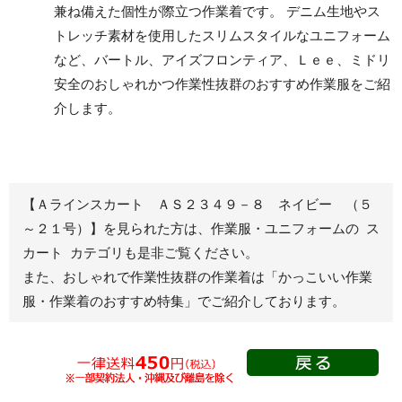
兼ね備えた個性が際立つ作業着です。 デニム生地やス
パンツ
トレッチ素材を使用したスリムスタイルなユニフォーム
など、バートル、アイズフロンティア、Ｌｅｅ、ミドリ
安全のおしゃれかつ作業性抜群のおすすめ作業服をご紹
レディース作業着
シャツ
介します。
ブルゾン
長袖
春夏長袖
半袖
秋冬長袖
春夏半袖
【Ａラインスカート ＡＳ２３４９－８ ネイビー （５
ジャンパー
～２１号）】を見られた方は、作業服・ユニフォームの ス
カート カテゴリも是非ご覧ください。
秋冬長袖
また、おしゃれで作業性抜群の作業着は
「かっこいい作業
春夏半袖
服・作業着のおすすめ特集」
でご紹介しております。
スモック
春夏長袖
秋冬長袖
春夏半袖