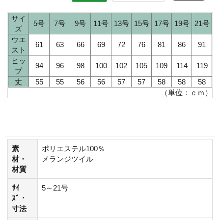
サイ
5号
7号
9号
11号
13号
15号
17号
19号
21号
ズ
ウエ
61
63
66
69
72
76
81
86
91
スト
ヒッ
94
96
98
100
102
105
109
114
119
プ
丈
55
55
56
56
57
57
58
58
58
（単位：ｃｍ）
素
ポリエステル100％
材・
メランジツイル
材質
ｻｲ
5～21号
ｽﾞ・
寸法