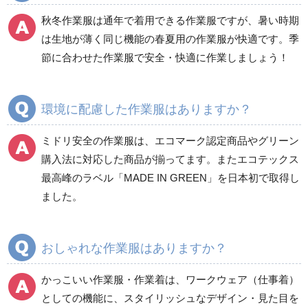
春夏半袖
春夏半袖
秋冬作業服は通年で着用できる作業服ですが、暑い時期
食品産業用長袖
通年
は生地が薄く同じ機能の春夏用の作業服が快適です。季
食品産業用半袖
節に合わせた作業服で安全・快適に作業しましょう！
クリーンウェア
通年
環境に配慮した作業服はありますか？
ミドリ安全の作業服は、エコマーク認定商品やグリーン
ワークパンツ
カーゴパンツ
購入法に対応した商品が揃ってます。またエコテックス
春夏ワークパンツ作業
春夏カーゴパンツ作業
最高峰のラベル「MADE IN GREEN」を日本初で取得し
ズボン
ズボン
ました。
秋冬ワークパンツ作業
秋冬カーゴパンツ作業
ズボン
ズボン
通年ワークパンツ作業
通年カーゴパンツ作業
おしゃれな作業服はありますか？
ズボン
ズボン
食品産業用ワークパン
かっこいい作業服・作業着は、ワークウェア（仕事着）
ツ
としての機能に、スタイリッシュなデザイン・見た目を
クリーンウェアワーク