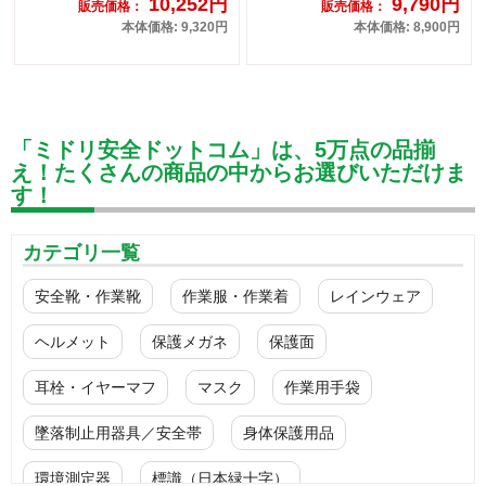
10,252円
9,790円
販売価格：
販売価格：
本体価格: 9,320円
本体価格: 8,900円
「ミドリ安全ドットコム」は、5万点の品揃
え！たくさんの商品の中からお選びいただけま
す！
カテゴリ一覧
安全靴・作業靴
作業服・作業着
レインウェア
ヘルメット
保護メガネ
保護面
耳栓・イヤーマフ
マスク
作業用手袋
墜落制止用器具／安全帯
身体保護用品
環境測定器
標識（日本緑十字）