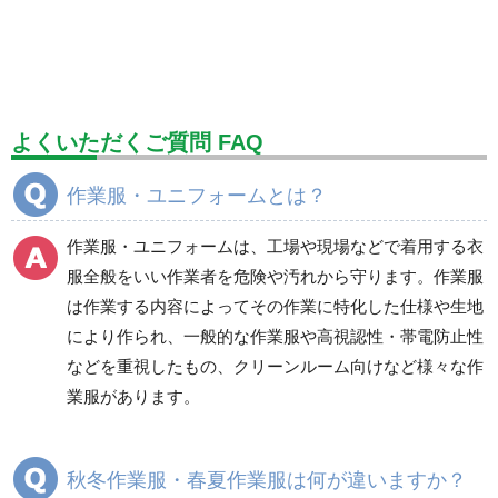
標識（ユニットの安全標識）
標識（ユニットの建設標識）
標識関連商品
設備用品・作業補助用品
工事作業用品
よくいただくご質問 FAQ
分煙対策機器
衛生用品
保安・保守用品
作業服・ユニフォームとは？
電気保守用品
ワイパー
クリーンルーム対策用品
作業服・ユニフォームは、工場や現場などで着用する衣
防災グッズ（防災セット）
救急医療品
服全般をいい作業者を危険や汚れから守ります。作業服
は作業する内容によってその作業に特化した仕様や生地
健康管理器具
季節商品
ウイルス対策用品
により作られ、一般的な作業服や高視認性・帯電防止性
などを重視したもの、クリーンルーム向けなど様々な作
商品カテゴリ一覧
業服があります。
ブルゾン
ジャンパー
春夏長袖
春夏長袖
秋冬作業服・春夏作業服は何が違いますか？
秋冬長袖
秋冬長袖