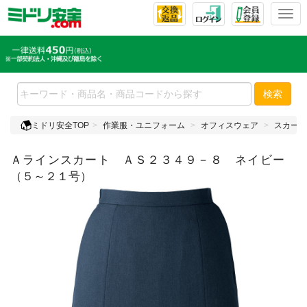
T
o
g
g
l
e
検索
n
a
ミドリ安全TOP
作業服・ユニフォーム
オフィスウェア
スカート
v
i
Ａラインスカート ＡＳ２３４９－８ ネイビー
g
a
（５～２１号）
t
i
o
n