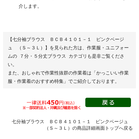
介します。
ブルゾン
長袖
春夏長袖
半袖
秋冬長袖
春夏半袖
【七分袖ブラウス ＢＣＢ４１０１－１ ピンクベージ
ジャンパー
ュ （Ｓ～３Ｌ）】を見られた方は、作業服・ユニフォー
ムの ７分・５分丈ブラウス カテゴリも是非ご覧くださ
秋冬長袖
い。
春夏半袖
また、おしゃれで作業性抜群の作業着は
「かっこいい作業
スモック
服・作業着のおすすめ特集」
でご紹介しております。
春夏長袖
秋冬長袖
春夏半袖
クリーンウェ
ア
七分袖ブラウス ＢＣＢ４１０１－１ ピンクベージュ
（Ｓ～３Ｌ）の商品詳細画面トップへ戻る
シャツ