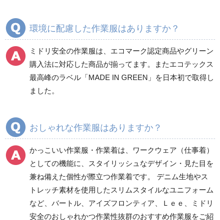
クリーンウェア
通年
環境に配慮した作業服はありますか？
ミドリ安全の作業服は、エコマーク認定商品やグリーン
ワークパンツ
カーゴパンツ
購入法に対応した商品が揃ってます。またエコテックス
春夏ワークパンツ作業
春夏カーゴパンツ作業
最高峰のラベル「MADE IN GREEN」を日本初で取得し
ズボン
ズボン
ました。
秋冬ワークパンツ作業
秋冬カーゴパンツ作業
ズボン
ズボン
通年ワークパンツ作業
通年カーゴパンツ作業
おしゃれな作業服はありますか？
ズボン
ズボン
食品産業用ワークパン
かっこいい作業服・作業着は、ワークウェア（仕事着）
ツ
としての機能に、スタイリッシュなデザイン・見た目を
クリーンウェアワーク
兼ね備えた個性が際立つ作業着です。 デニム生地やス
パンツ
トレッチ素材を使用したスリムスタイルなユニフォーム
など、バートル、アイズフロンティア、Ｌｅｅ、ミドリ
安全のおしゃれかつ作業性抜群のおすすめ作業服をご紹
レディース作業着
シャツ