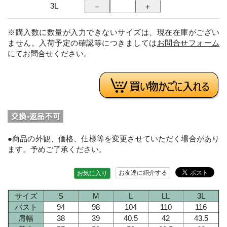
3L
※購入数に数量が入力できないサイズは、現在在庫がござい
ません。入荷予定の確認等につきましては
お問合せフォーム
にてお問合せください。
●商品の外観、価格、仕様等を変更させていただく場合があり
ます。予めご了承ください。
お友達に紹介する
お気に入り
サイズ
S
M
L
LL
3L
バスト
94
98
104
110
116
肩幅
38
39
40.5
42
43.5