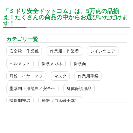
「ミドリ安全ドットコム」は、5万点の品揃
え！たくさんの商品の中からお選びいただけま
す！
カテゴリ一覧
安全靴・作業靴
作業服・作業着
レインウェア
ヘルメット
保護メガネ
保護面
耳栓・イヤーマフ
マスク
作業用手袋
墜落制止用器具／安全帯
身体保護用品
環境測定器
標識（日本緑十字）
標識（ユニットの安全標識）
標識（ユニットの建設標識）
標識関連商品