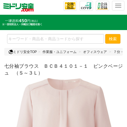
T
o
g
g
l
e
検索
n
a
ミドリ安全TOP
作業服・ユニフォーム
オフィスウェア
７分・５
v
i
七分袖ブラウス ＢＣＢ４１０１－１ ピンクベージ
g
a
ュ （Ｓ～３Ｌ）
t
i
o
n