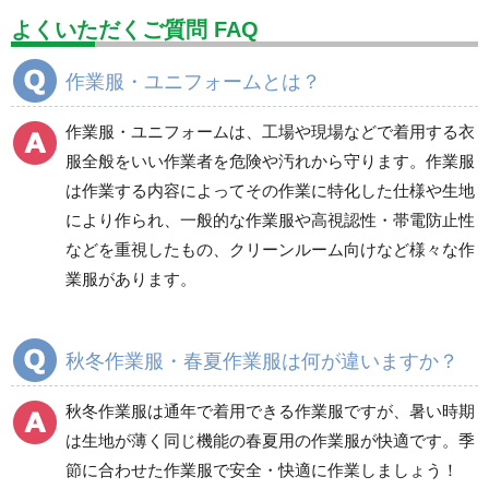
設備用品・作業補助用品
工事作業用品
よくいただくご質問 FAQ
分煙対策機器
衛生用品
保安・保守用品
作業服・ユニフォームとは？
電気保守用品
ワイパー
クリーンルーム対策用品
作業服・ユニフォームは、工場や現場などで着用する衣
防災グッズ（防災セット）
救急医療品
服全般をいい作業者を危険や汚れから守ります。作業服
は作業する内容によってその作業に特化した仕様や生地
健康管理器具
季節商品
ウイルス対策用品
により作られ、一般的な作業服や高視認性・帯電防止性
などを重視したもの、クリーンルーム向けなど様々な作
商品カテゴリ一覧
業服があります。
ブルゾン
ジャンパー
春夏長袖
春夏長袖
秋冬作業服・春夏作業服は何が違いますか？
秋冬長袖
秋冬長袖
春夏半袖
春夏半袖
秋冬作業服は通年で着用できる作業服ですが、暑い時期
食品産業用長袖
通年
は生地が薄く同じ機能の春夏用の作業服が快適です。季
食品産業用半袖
節に合わせた作業服で安全・快適に作業しましょう！