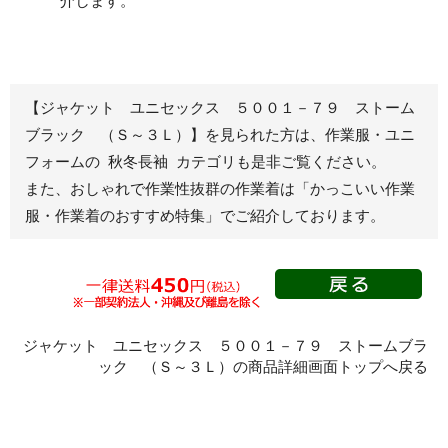
介します。
ブルゾン
長袖
春夏長袖
半袖
秋冬長袖
春夏半袖
【ジャケット ユニセックス ５００１－７９ ストーム
ジャンパー
ブラック （Ｓ～３Ｌ）】を見られた方は、作業服・ユニ
フォームの 秋冬長袖 カテゴリも是非ご覧ください。
秋冬長袖
また、おしゃれで作業性抜群の作業着は
「かっこいい作業
春夏半袖
服・作業着のおすすめ特集」
でご紹介しております。
スモック
春夏長袖
秋冬長袖
春夏半袖
クリーンウェ
ジャケット ユニセックス ５００１－７９ ストームブラ
ア
ック （Ｓ～３Ｌ）の商品詳細画面トップへ戻る
シャツ
春夏長袖