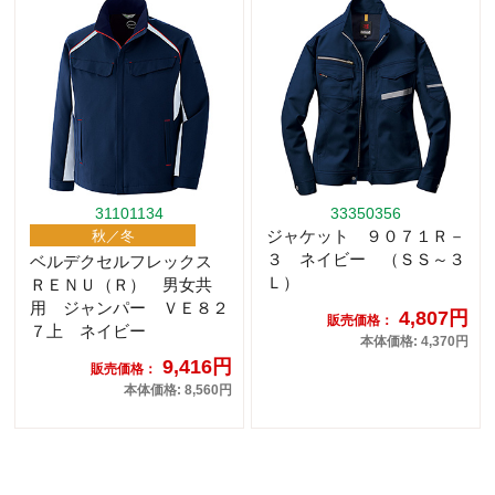
31101134
33350356
ジャケット ９０７１Ｒ－
秋／冬
３ ネイビー （ＳＳ～３
ベルデクセルフレックス
Ｌ）
ＲＥＮＵ（Ｒ） 男女共
用 ジャンパー ＶＥ８２
4,807円
販売価格：
７上 ネイビー
本体価格: 4,370円
9,416円
販売価格：
本体価格: 8,560円