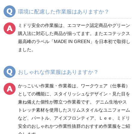
通年
環境に配慮した作業服はありますか？
ミドリ安全の作業服は、エコマーク認定商品やグリーン
ワークパンツ
カーゴパンツ
購入法に対応した商品が揃ってます。またエコテックス
春夏ワークパンツ作業
春夏カーゴパンツ作業
最高峰のラベル「MADE IN GREEN」を日本初で取得し
ズボン
ズボン
ました。
秋冬ワークパンツ作業
秋冬カーゴパンツ作業
ズボン
ズボン
通年ワークパンツ作業
通年カーゴパンツ作業
おしゃれな作業服はありますか？
ズボン
ズボン
食品産業用ワークパン
かっこいい作業服・作業着は、ワークウェア（仕事着）
ツ
としての機能に、スタイリッシュなデザイン・見た目を
クリーンウェアワーク
兼ね備えた個性が際立つ作業着です。 デニム生地やス
パンツ
トレッチ素材を使用したスリムスタイルなユニフォーム
など、バートル、アイズフロンティア、Ｌｅｅ、ミドリ
安全のおしゃれかつ作業性抜群のおすすめ作業服をご紹
レディース作業着
シャツ