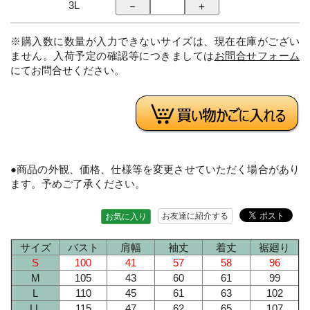
3L
※購入数に数量が入力できないサイズは、現在在庫がござい
ません。入荷予定の確認等につきましては
お問合せフォーム
にてお問合せください。
●商品の外観、価格、仕様等を変更させていただく場合があり
ます。予めご了承ください。
お友達に紹介する
お気に入り
サイズ
バスト
肩幅
袖丈
着丈
裾廻り
S
100
41
57
58
96
M
105
43
60
61
99
L
110
45
61
63
102
LL
115
47
62
65
107