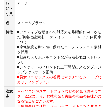
ｻｲ
Ｓ～３Ｌ
ｽﾞ・
寸法
色
ストームブラック
特徴
■アクティブな動きへの対応力を飛躍的に向上させ
た伸縮機能素材（クレイジーストレッチ伸長率
27％）
■摩耗強度と耐久性に優れたコーデュラデニム素材
を採用
■細身なスリムシルエットながら着心地はストレス
フリー
■ジャケットのフロントに上下開閉出来るダブルジ
ップファスナーを配備
■男女ユニセックスの着用にマッチするシャープな
カッティングライン
注意
※パソコンやスマートフォンなどの閲覧環境やモニ
点
ター設定により、掲載商品と実際の商品の色味が異
なる場合がございます。
※掲載商品の仕様はメーカーにより予告なく変更さ