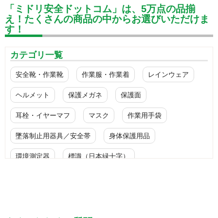
「ミドリ安全ドットコム」は、5万点の品揃
え！たくさんの商品の中からお選びいただけま
す！
カテゴリ一覧
安全靴・作業靴
作業服・作業着
レインウェア
ヘルメット
保護メガネ
保護面
耳栓・イヤーマフ
マスク
作業用手袋
墜落制止用器具／安全帯
身体保護用品
環境測定器
標識（日本緑十字）
標識（ユニットの安全標識）
標識（ユニットの建設標識）
標識関連商品
設備用品・作業補助用品
工事作業用品