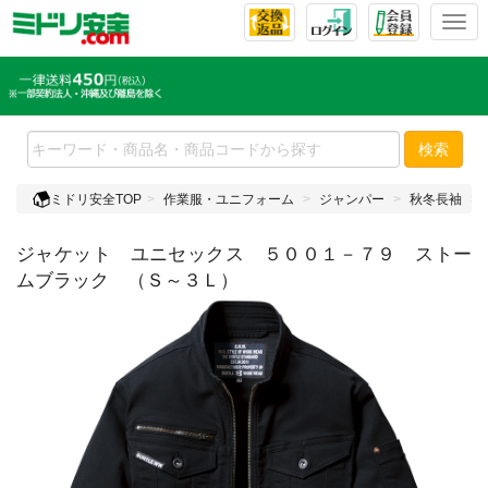
T
o
g
g
l
e
検索
n
a
ミドリ安全TOP
作業服・ユニフォーム
ジャンパー
秋冬長袖
v
i
ジャケット ユニセックス ５００１－７９ ストー
g
a
ムブラック （Ｓ～３Ｌ）
t
i
o
n