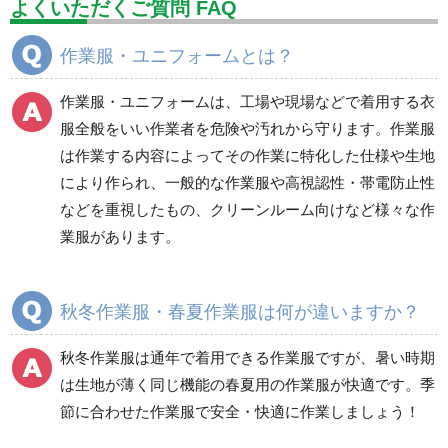
よくいただくご質問 FAQ
分煙対策機器
衛生用品
保安・保守用品
作業服・ユニフォームとは？
電気保守用品
ワイパー
クリーンルーム対策用品
作業服・ユニフォームは、工場や現場などで着用する衣
防災グッズ（防災セット）
救急医療品
服全般をいい作業者を危険や汚れから守ります。作業服
は作業する内容によってその作業に特化した仕様や生地
健康管理器具
季節商品
ウイルス対策用品
により作られ、一般的な作業服や高視認性・帯電防止性
などを重視したもの、クリーンルーム向けなど様々な作
商品カテゴリ一覧
業服があります。
ブルゾン
ジャンパー
春夏長袖
春夏長袖
秋冬作業服・春夏作業服は何が違いますか？
秋冬長袖
秋冬長袖
春夏半袖
春夏半袖
秋冬作業服は通年で着用できる作業服ですが、暑い時期
食品産業用長袖
通年
は生地が薄く同じ機能の春夏用の作業服が快適です。季
食品産業用半袖
節に合わせた作業服で安全・快適に作業しましょう！
クリーンウェア