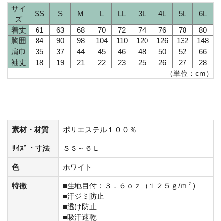
サイ
SS
S
M
L
LL
3L
4L
5L
6L
ズ
着丈
61
63
68
70
72
74
76
78
80
胸囲
84
90
98
104
110
120
126
132
148
肩巾
35
37
44
45
46
48
50
52
66
袖丈
18
19
21
22
23
25
26
27
28
（単位：cm）
素材・材質
ポリエステル１００％
ｻｲｽﾞ・寸法
ＳＳ～６Ｌ
色
ホワイト
２
特徴
■生地目付：３．６ｏｚ（１２５ｇ/ｍ
)
■汗ジミ防止
■透け防止
■吸汗速乾