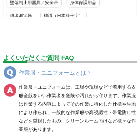
墜落制止用器具／安全帯
身体保護用品
環境測定器
標識（日本緑十字）
標識（ユニットの安全標識）
標識（ユニットの建設標識）
標識関連商品
設備用品・作業補助用品
工事作業用品
よくいただくご質問 FAQ
分煙対策機器
衛生用品
保安・保守用品
作業服・ユニフォームとは？
電気保守用品
ワイパー
クリーンルーム対策用品
作業服・ユニフォームは、工場や現場などで着用する衣
防災グッズ（防災セット）
救急医療品
服全般をいい作業者を危険や汚れから守ります。作業服
は作業する内容によってその作業に特化した仕様や生地
健康管理器具
季節商品
ウイルス対策用品
により作られ、一般的な作業服や高視認性・帯電防止性
などを重視したもの、クリーンルーム向けなど様々な作
商品カテゴリ一覧
業服があります。
ブルゾン
ジャンパー