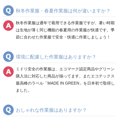
春夏長袖
春夏長袖
秋冬作業服・春夏作業服は何が違いますか？
秋冬長袖
秋冬長袖
春夏半袖
春夏半袖
秋冬作業服は通年で着用できる作業服ですが、暑い時期
食品産業用長袖
通年
は生地が薄く同じ機能の春夏用の作業服が快適です。季
食品産業用半袖
節に合わせた作業服で安全・快適に作業しましょう！
クリーンウェア
通年
環境に配慮した作業服はありますか？
ミドリ安全の作業服は、エコマーク認定商品やグリーン
ワークパンツ
カーゴパンツ
購入法に対応した商品が揃ってます。またエコテックス
春夏ワークパンツ作業
春夏カーゴパンツ作業
最高峰のラベル「MADE IN GREEN」を日本初で取得し
ズボン
ズボン
ました。
秋冬ワークパンツ作業
秋冬カーゴパンツ作業
ズボン
ズボン
通年ワークパンツ作業
通年カーゴパンツ作業
おしゃれな作業服はありますか？
ズボン
ズボン