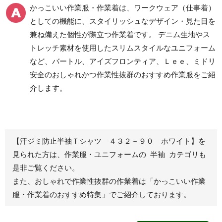
食品産業用ワークパン
かっこいい作業服・作業着は、ワークウェア（仕事着）
ツ
としての機能に、スタイリッシュなデザイン・見た目を
クリーンウェアワーク
兼ね備えた個性が際立つ作業着です。 デニム生地やス
パンツ
トレッチ素材を使用したスリムスタイルなユニフォーム
など、バートル、アイズフロンティア、Ｌｅｅ、ミドリ
安全のおしゃれかつ作業性抜群のおすすめ作業服をご紹
レディース作業着
シャツ
介します。
ブルゾン
長袖
春夏長袖
半袖
秋冬長袖
春夏半袖
【汗ジミ防止半袖Ｔシャツ ４３２－９０ ホワイト】を
ジャンパー
見られた方は、作業服・ユニフォームの 半袖 カテゴリも
是非ご覧ください。
秋冬長袖
また、おしゃれで作業性抜群の作業着は
「かっこいい作業
春夏半袖
服・作業着のおすすめ特集」
でご紹介しております。
スモック
春夏長袖