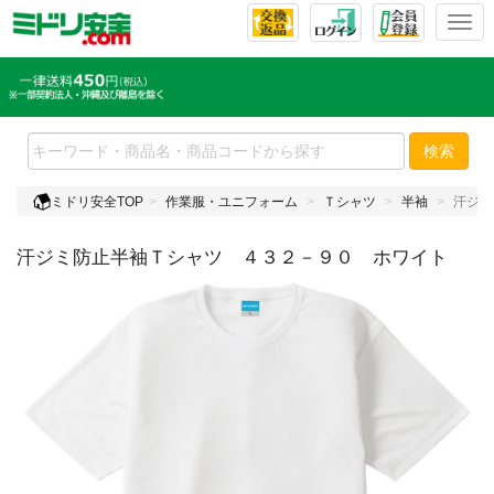
T
o
g
g
l
e
検索
n
a
ミドリ安全TOP
作業服・ユニフォーム
Ｔシャツ
半袖
汗ジミ
v
i
汗ジミ防止半袖Ｔシャツ ４３２－９０ ホワイト
g
a
t
i
o
n