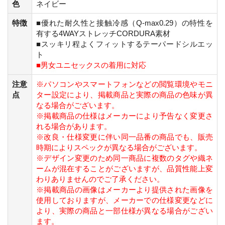
色
ネイビー
特徴
■優れた耐久性と接触冷感（Q-max0.29）の特性を
有する4WAYストレッチCORDURA素材
■スッキリ程よくフィットするテーパードシルエッ
ト
■男女ユニセックスの着用に対応
注意
※パソコンやスマートフォンなどの閲覧環境やモニ
点
ター設定により、掲載商品と実際の商品の色味が異
なる場合がございます。
※掲載商品の仕様はメーカーにより予告なく変更さ
れる場合があります。
※改良・仕様変更に伴い同一品番の商品でも、販売
時期によりスペックが異なる場合がございます。
※デザイン変更のため同一商品に複数のタグや織ネ
ームが混在することがございますが、品質性能上変
わりありませんのでご了承ください。
※掲載商品の画像はメーカーより提供された画像を
使用しておりますが、メーカーでの仕様変更などに
より、実際の商品と一部仕様が異なる場合がござい
ます。