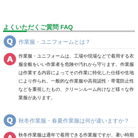
標識（ユニットの建設標識）
標識関連商品
設備用品・作業補助用品
工事作業用品
よくいただくご質問 FAQ
分煙対策機器
衛生用品
保安・保守用品
作業服・ユニフォームとは？
電気保守用品
ワイパー
クリーンルーム対策用品
作業服・ユニフォームは、工場や現場などで着用する衣
防災グッズ（防災セット）
救急医療品
服全般をいい作業者を危険や汚れから守ります。作業服
は作業する内容によってその作業に特化した仕様や生地
健康管理器具
季節商品
ウイルス対策用品
により作られ、一般的な作業服や高視認性・帯電防止性
などを重視したもの、クリーンルーム向けなど様々な作
商品カテゴリ一覧
業服があります。
ブルゾン
ジャンパー
春夏長袖
春夏長袖
秋冬作業服・春夏作業服は何が違いますか？
秋冬長袖
秋冬長袖
春夏半袖
春夏半袖
秋冬作業服は通年で着用できる作業服ですが、暑い時期