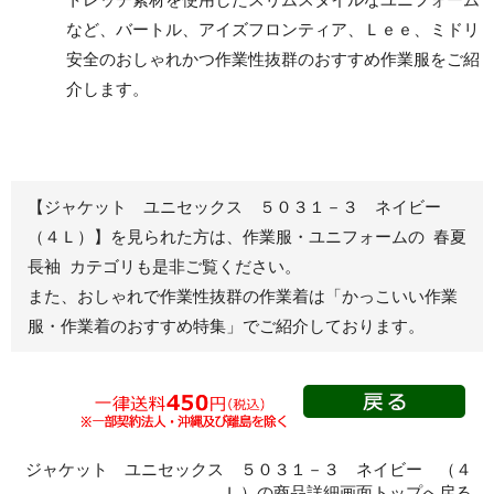
など、バートル、アイズフロンティア、Ｌｅｅ、ミドリ
安全のおしゃれかつ作業性抜群のおすすめ作業服をご紹
レディース作業着
シャツ
介します。
ブルゾン
長袖
春夏長袖
半袖
秋冬長袖
春夏半袖
【ジャケット ユニセックス ５０３１－３ ネイビー
ジャンパー
（４Ｌ）】を見られた方は、作業服・ユニフォームの 春夏
長袖 カテゴリも是非ご覧ください。
秋冬長袖
また、おしゃれで作業性抜群の作業着は
「かっこいい作業
春夏半袖
服・作業着のおすすめ特集」
でご紹介しております。
スモック
春夏長袖
秋冬長袖
春夏半袖
クリーンウェ
ジャケット ユニセックス ５０３１－３ ネイビー （４
ア
Ｌ）の商品詳細画面トップへ戻る