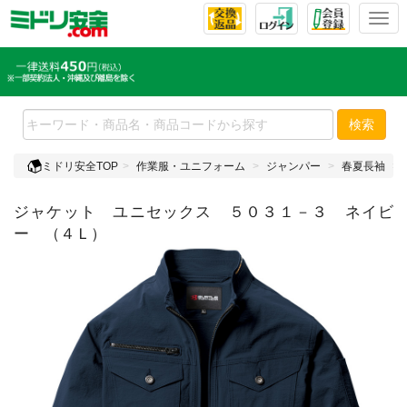
T
o
g
g
l
e
検索
n
a
ミドリ安全TOP
作業服・ユニフォーム
ジャンパー
春夏長袖
v
i
ジャケット ユニセックス ５０３１－３ ネイビ
g
a
ー （４Ｌ）
t
i
o
n