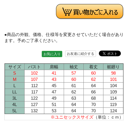
●商品の外観、価格、仕様等を変更させていただく場合があり
ます。予めご了承ください。
お友達に紹介する
お気に入り
サイズ
バスト
肩幅
袖丈
着丈
裾廻り
S
102
41
57
60
98
M
107
43
60
62
101
L
112
45
61
64
104
LL
117
47
62
66
109
3L
122
49
63
68
114
4L
127
51
64
70
119
5L
132
53
64
70
124
※ユニセックスサイズ
（単位：ｃｍ）