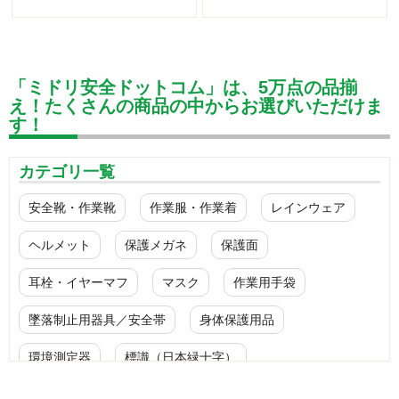
「ミドリ安全ドットコム」は、5万点の品揃
え！たくさんの商品の中からお選びいただけま
す！
カテゴリ一覧
安全靴・作業靴
作業服・作業着
レインウェア
ヘルメット
保護メガネ
保護面
耳栓・イヤーマフ
マスク
作業用手袋
墜落制止用器具／安全帯
身体保護用品
環境測定器
標識（日本緑十字）
標識（ユニットの安全標識）