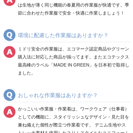
食品産業用長袖
通年
は生地が薄く同じ機能の春夏用の作業服が快適です。季
食品産業用半袖
節に合わせた作業服で安全・快適に作業しましょう！
クリーンウェア
通年
環境に配慮した作業服はありますか？
ミドリ安全の作業服は、エコマーク認定商品やグリーン
ワークパンツ
カーゴパンツ
購入法に対応した商品が揃ってます。またエコテックス
春夏ワークパンツ作業
春夏カーゴパンツ作業
最高峰のラベル「MADE IN GREEN」を日本初で取得し
ズボン
ズボン
ました。
秋冬ワークパンツ作業
秋冬カーゴパンツ作業
ズボン
ズボン
通年ワークパンツ作業
通年カーゴパンツ作業
おしゃれな作業服はありますか？
ズボン
ズボン
食品産業用ワークパン
かっこいい作業服・作業着は、ワークウェア（仕事着）
ツ
としての機能に、スタイリッシュなデザイン・見た目を
クリーンウェアワーク
兼ね備えた個性が際立つ作業着です。 デニム生地やス
パンツ
トレッチ素材を使用したスリムスタイルなユニフォーム