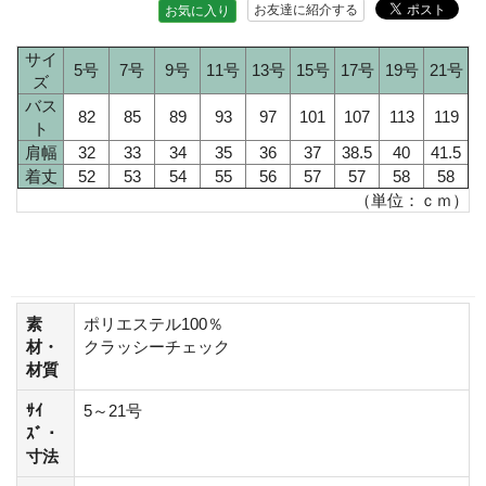
お友達に紹介する
お気に入り
サイ
5号
7号
9号
11号
13号
15号
17号
19号
21号
ズ
バス
82
85
89
93
97
101
107
113
119
ト
肩幅
32
33
34
35
36
37
38.5
40
41.5
着丈
52
53
54
55
56
57
57
58
58
（単位：ｃｍ）
素
ポリエステル100％
材・
クラッシーチェック
材質
ｻｲ
5～21号
ｽﾞ・
寸法