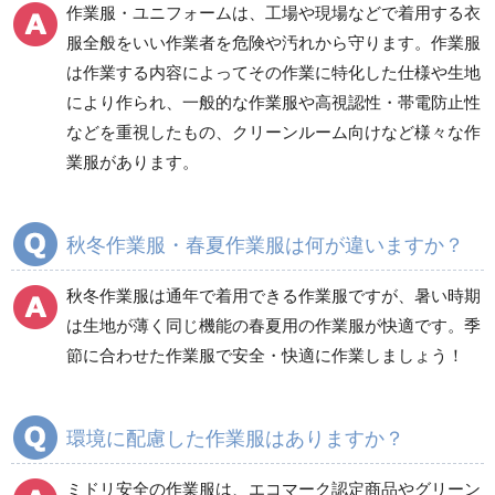
作業服・ユニフォームは、工場や現場などで着用する衣
防災グッズ（防災セット）
救急医療品
服全般をいい作業者を危険や汚れから守ります。作業服
は作業する内容によってその作業に特化した仕様や生地
健康管理器具
季節商品
ウイルス対策用品
により作られ、一般的な作業服や高視認性・帯電防止性
などを重視したもの、クリーンルーム向けなど様々な作
商品カテゴリ一覧
業服があります。
ブルゾン
ジャンパー
春夏長袖
春夏長袖
秋冬作業服・春夏作業服は何が違いますか？
秋冬長袖
秋冬長袖
春夏半袖
春夏半袖
秋冬作業服は通年で着用できる作業服ですが、暑い時期
食品産業用長袖
通年
は生地が薄く同じ機能の春夏用の作業服が快適です。季
食品産業用半袖
節に合わせた作業服で安全・快適に作業しましょう！
クリーンウェア
通年
環境に配慮した作業服はありますか？
ミドリ安全の作業服は、エコマーク認定商品やグリーン