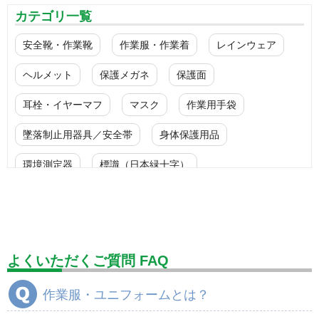
カテゴリ一覧
安全靴・作業靴
作業服・作業着
レインウェア
ヘルメット
保護メガネ
保護面
耳栓・イヤーマフ
マスク
作業用手袋
墜落制止用器具／安全帯
身体保護用品
環境測定器
標識（日本緑十字）
標識（ユニットの安全標識）
標識（ユニットの建設標識）
標識関連商品
設備用品・作業補助用品
工事作業用品
よくいただくご質問 FAQ
分煙対策機器
衛生用品
保安・保守用品
作業服・ユニフォームとは？
電気保守用品
ワイパー
クリーンルーム対策用品