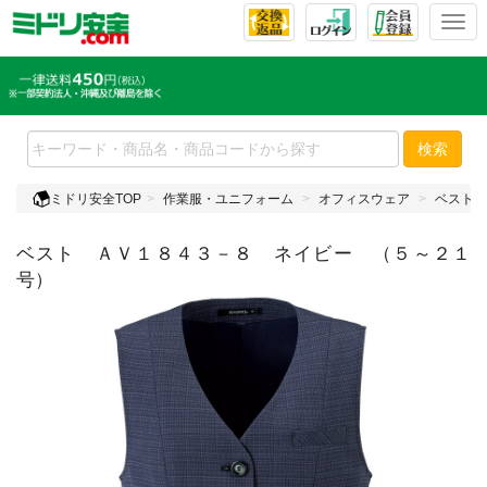
T
o
g
g
l
e
検索
n
a
ミドリ安全TOP
作業服・ユニフォーム
オフィスウェア
ベスト
v
i
ベスト ＡＶ１８４３－８ ネイビー （５～２１
g
a
号）
t
i
o
n