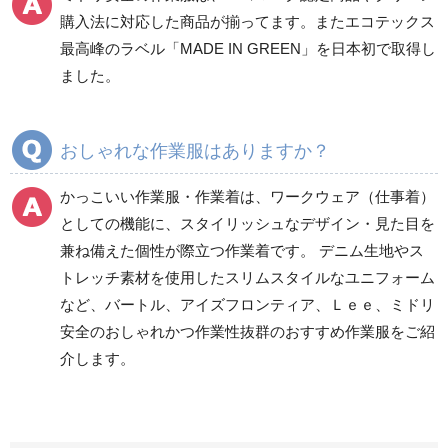
ワークパンツ
カーゴパンツ
購入法に対応した商品が揃ってます。またエコテックス
春夏ワークパンツ作業
春夏カーゴパンツ作業
最高峰のラベル「MADE IN GREEN」を日本初で取得し
ズボン
ズボン
ました。
秋冬ワークパンツ作業
秋冬カーゴパンツ作業
ズボン
ズボン
通年ワークパンツ作業
通年カーゴパンツ作業
おしゃれな作業服はありますか？
ズボン
ズボン
食品産業用ワークパン
かっこいい作業服・作業着は、ワークウェア（仕事着）
ツ
としての機能に、スタイリッシュなデザイン・見た目を
クリーンウェアワーク
兼ね備えた個性が際立つ作業着です。 デニム生地やス
パンツ
トレッチ素材を使用したスリムスタイルなユニフォーム
など、バートル、アイズフロンティア、Ｌｅｅ、ミドリ
安全のおしゃれかつ作業性抜群のおすすめ作業服をご紹
レディース作業着
シャツ
介します。
ブルゾン
長袖
春夏長袖
半袖
秋冬長袖