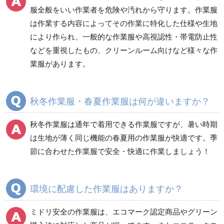
防災グッズ（防災セット）
救急医療品
服全般をいい作業者を危険や汚れから守ります。作業服
は作業する内容によってその作業に特化した仕様や生地
健康管理器具
季節商品
ウイルス対策用品
により作られ、一般的な作業服や高視認性・帯電防止性
などを重視したもの、クリーンルーム向けなど様々な作
商品カテゴリ一覧
業服があります。
ブルゾン
ジャンパー
春夏長袖
春夏長袖
秋冬作業服・春夏作業服は何が違いますか？
秋冬長袖
秋冬長袖
春夏半袖
春夏半袖
秋冬作業服は通年で着用できる作業服ですが、暑い時期
食品産業用長袖
通年
は生地が薄く同じ機能の春夏用の作業服が快適です。季
食品産業用半袖
節に合わせた作業服で安全・快適に作業しましょう！
クリーンウェア
通年
環境に配慮した作業服はありますか？
ミドリ安全の作業服は、エコマーク認定商品やグリーン
ワークパンツ
カーゴパンツ