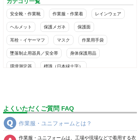
カテゴリ一覧
安全靴・作業靴
作業服・作業着
レインウェア
ヘルメット
保護メガネ
保護面
耳栓・イヤーマフ
マスク
作業用手袋
墜落制止用器具／安全帯
身体保護用品
環境測定器
標識（日本緑十字）
標識（ユニットの安全標識）
標識（ユニットの建設標識）
標識関連商品
設備用品・作業補助用品
工事作業用品
よくいただくご質問 FAQ
分煙対策機器
衛生用品
保安・保守用品
作業服・ユニフォームとは？
電気保守用品
ワイパー
クリーンルーム対策用品
作業服・ユニフォームは、工場や現場などで着用する衣