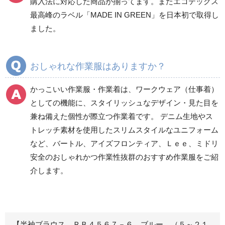
購入法に対応した商品が揃ってます。またエコテックス
春夏ワークパンツ作業
春夏カーゴパンツ作業
最高峰のラベル「MADE IN GREEN」を日本初で取得し
ズボン
ズボン
ました。
秋冬ワークパンツ作業
秋冬カーゴパンツ作業
ズボン
ズボン
通年ワークパンツ作業
通年カーゴパンツ作業
おしゃれな作業服はありますか？
ズボン
ズボン
食品産業用ワークパン
かっこいい作業服・作業着は、ワークウェア（仕事着）
ツ
としての機能に、スタイリッシュなデザイン・見た目を
クリーンウェアワーク
兼ね備えた個性が際立つ作業着です。 デニム生地やス
パンツ
トレッチ素材を使用したスリムスタイルなユニフォーム
など、バートル、アイズフロンティア、Ｌｅｅ、ミドリ
安全のおしゃれかつ作業性抜群のおすすめ作業服をご紹
レディース作業着
シャツ
介します。
ブルゾン
長袖
春夏長袖
半袖
秋冬長袖
春夏半袖
【半袖ブラウス ＲＢ４５６７－６ ブルー （５～２１