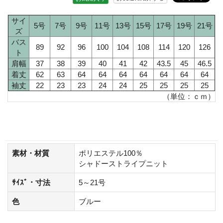
サイ
5号
7号
9号
11号
13号
15号
17号
19号
21号
ズ
バス
89
92
96
100
104
108
114
120
126
ト
肩幅
37
38
39
40
41
42
43.5
45
46.5
着丈
62
63
64
64
64
64
64
64
64
袖丈
22
23
23
24
24
25
25
25
25
（単位：ｃｍ）
素材・材質
ポリエステル100％
シャドーストライプニット
ｻｲｽﾞ・寸法
5～21号
色
ブルー