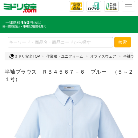
T
o
g
g
l
e
検索
n
a
ミドリ安全TOP
作業服・ユニフォーム
オフィスウェア
半袖ブラ
v
i
半袖ブラウス ＲＢ４５６７－６ ブルー （５～２
g
a
１号）
t
i
o
n