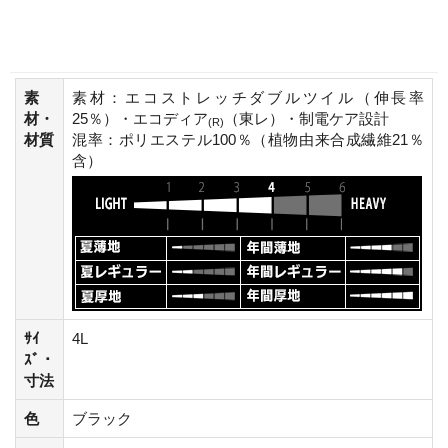
素
素材：エコストレッチダブルツイル（伸長率
材・
25％）・エコディア
（東レ）・制電ケア設計
(R)
材質
混率：ポリエステル100％（植物由来合成繊維21％
含）
ｻｲ
4L
ｽﾞ・
寸法
色
ブラック