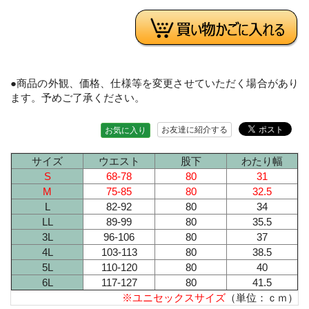
●商品の外観、価格、仕様等を変更させていただく場合があり
ます。予めご了承ください。
お友達に紹介する
お気に入り
サイズ
ウエスト
股下
わたり幅
S
68-78
80
31
M
75-85
80
32.5
L
82-92
80
34
LL
89-99
80
35.5
3L
96-106
80
37
4L
103-113
80
38.5
5L
110-120
80
40
6L
117-127
80
41.5
※ユニセックスサイズ
（単位：ｃｍ）