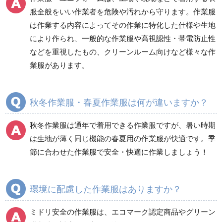
防災グッズ（防災セット）
救急医療品
服全般をいい作業者を危険や汚れから守ります。作業服
は作業する内容によってその作業に特化した仕様や生地
健康管理器具
季節商品
ウイルス対策用品
により作られ、一般的な作業服や高視認性・帯電防止性
などを重視したもの、クリーンルーム向けなど様々な作
商品カテゴリ一覧
業服があります。
ブルゾン
ジャンパー
春夏長袖
春夏長袖
秋冬作業服・春夏作業服は何が違いますか？
秋冬長袖
秋冬長袖
春夏半袖
春夏半袖
秋冬作業服は通年で着用できる作業服ですが、暑い時期
食品産業用長袖
通年
は生地が薄く同じ機能の春夏用の作業服が快適です。季
食品産業用半袖
節に合わせた作業服で安全・快適に作業しましょう！
クリーンウェア
通年
環境に配慮した作業服はありますか？
ミドリ安全の作業服は、エコマーク認定商品やグリーン
ワークパンツ
カーゴパンツ