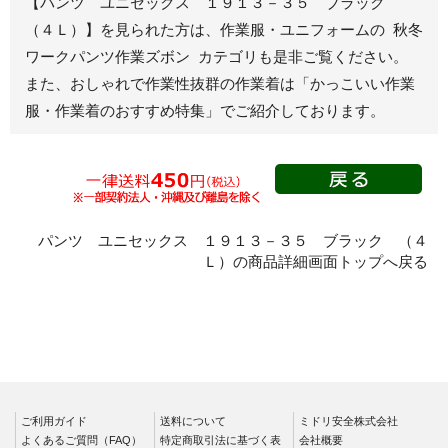
【パンツ ユニセックス １９１３－３５ ブラック
ジャンパー
（４Ｌ）】を見られた方は、作業服・ユニフォームの 秋冬
ワークパンツ作業ズボン カテゴリも是非ご覧ください。
秋冬長袖
また、おしゃれで作業性抜群の作業着は
「かっこいい作業
春夏半袖
服・作業着のおすすめ特集」
でご紹介しております。
スモック
春夏長袖
秋冬長袖
春夏半袖
クリーンウェ
パンツ ユニセックス １９１３－３５ ブラック （４
ア
Ｌ）の商品詳細画面トップへ戻る
シャツ
春夏長袖
秋冬長袖
春夏半袖
ワークパンツ
ご利用ガイド
送料について
ミドリ安全株式会社
よくあるご質問（FAQ）
特定商取引法に基づく表
会社概要