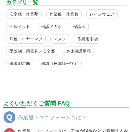
カテゴリ一覧
安全靴・作業靴
作業服・作業着
レインウェア
ヘルメット
保護メガネ
保護面
耳栓・イヤーマフ
マスク
作業用手袋
墜落制止用器具／安全帯
身体保護用品
環境測定器
標識（日本緑十字）
標識（ユニットの安全標識）
標識（ユニットの建設標識）
標識関連商品
設備用品・作業補助用品
工事作業用品
よくいただくご質問 FAQ
分煙対策機器
衛生用品
保安・保守用品
作業服・ユニフォームとは？
電気保守用品
ワイパー
クリーンルーム対策用品
作業服・ユニフォームは、工場や現場などで着用する衣