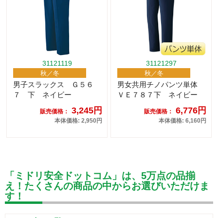
31121119
31121297
秋／冬
秋／冬
男子スラックス Ｇ５６
男女共用チノパンツ単体
７ 下 ネイビー
ＶＥ７８７下 ネイビー
3,245円
6,776円
販売価格：
販売価格：
本体価格: 2,950円
本体価格: 6,160円
「ミドリ安全ドットコム」は、5万点の品揃
え！たくさんの商品の中からお選びいただけま
す！