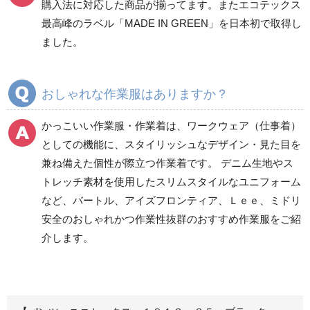
購入法に対応した商品が揃ってます。またエコテックス
春夏ワークパンツ作業
春夏カーゴパンツ作業
最高峰のラベル「MADE IN GREEN」を日本初で取得し
ズボン
ズボン
ました。
秋冬ワークパンツ作業
秋冬カーゴパンツ作業
ズボン
ズボン
通年ワークパンツ作業
通年カーゴパンツ作業
おしゃれな作業服はありますか？
ズボン
ズボン
食品産業用ワークパン
かっこいい作業服・作業着は、ワークウェア（仕事着）
ツ
としての機能に、スタイリッシュなデザイン・見た目を
クリーンウェアワーク
兼ね備えた個性が際立つ作業着です。 デニム生地やス
パンツ
トレッチ素材を使用したスリムスタイルなユニフォーム
など、バートル、アイズフロンティア、Ｌｅｅ、ミドリ
安全のおしゃれかつ作業性抜群のおすすめ作業服をご紹
レディース作業着
シャツ
介します。
ブルゾン
長袖
春夏長袖
半袖
秋冬長袖
春夏半袖