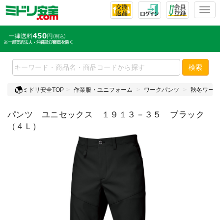
T
o
g
g
l
e
検索
n
a
ミドリ安全TOP
作業服・ユニフォーム
ワークパンツ
秋冬ワーク
v
i
パンツ ユニセックス １９１３－３５ ブラック
g
a
（４Ｌ）
t
i
o
n