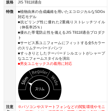
規格
JIS T8118適合
特徴
■植物由来の合成繊維を用いたエコロジカルなSDGs
対応モデル
■抗ピリング性に優れた2重織りストレッチツイル
（伸長率25％）
■優れた帯電防止性を備えるJIS T8118適合プロダク
ト
■サービス系ユニフォームにフィットする全5カラー
のスリムテーパードパンツ
■すっきりとしたテーパードシルエットがシャープ
なユニフォームスタイルを演出
■男女ユニセックスの着用に対応
注意
※パソコンやスマートフォンなどの閲覧環境やモニ