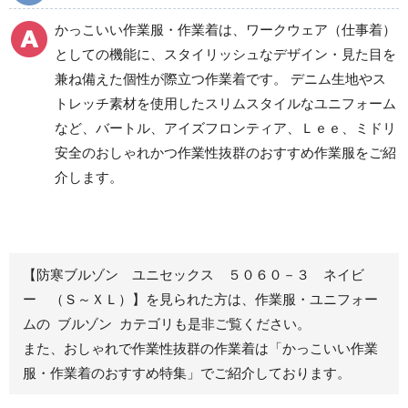
食品産業用ワークパン
かっこいい作業服・作業着は、ワークウェア（仕事着）
ツ
としての機能に、スタイリッシュなデザイン・見た目を
クリーンウェアワーク
兼ね備えた個性が際立つ作業着です。 デニム生地やス
パンツ
トレッチ素材を使用したスリムスタイルなユニフォーム
など、バートル、アイズフロンティア、Ｌｅｅ、ミドリ
安全のおしゃれかつ作業性抜群のおすすめ作業服をご紹
レディース作業着
シャツ
介します。
ブルゾン
長袖
春夏長袖
半袖
秋冬長袖
春夏半袖
【防寒ブルゾン ユニセックス ５０６０－３ ネイビ
ジャンパー
ー （Ｓ～ＸＬ）】を見られた方は、作業服・ユニフォー
ムの ブルゾン カテゴリも是非ご覧ください。
秋冬長袖
また、おしゃれで作業性抜群の作業着は
「かっこいい作業
春夏半袖
服・作業着のおすすめ特集」
でご紹介しております。
スモック