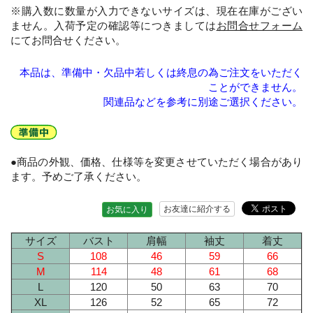
※購入数に数量が入力できないサイズは、現在在庫がござい
ません。入荷予定の確認等につきましては
お問合せフォーム
にてお問合せください。
本品は、準備中・欠品中若しくは終息の為ご注文をいただく
ことができません。
関連品などを参考に別途ご選択ください。
●商品の外観、価格、仕様等を変更させていただく場合があり
ます。予めご了承ください。
お友達に紹介する
お気に入り
サイズ
バスト
肩幅
袖丈
着丈
S
108
46
59
66
M
114
48
61
68
L
120
50
63
70
XL
126
52
65
72