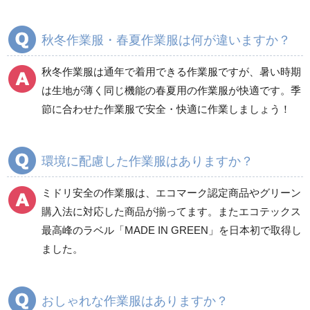
ブルゾン
ジャンパー
春夏長袖
春夏長袖
秋冬作業服・春夏作業服は何が違いますか？
秋冬長袖
秋冬長袖
春夏半袖
春夏半袖
秋冬作業服は通年で着用できる作業服ですが、暑い時期
食品産業用長袖
通年
は生地が薄く同じ機能の春夏用の作業服が快適です。季
食品産業用半袖
節に合わせた作業服で安全・快適に作業しましょう！
クリーンウェア
通年
環境に配慮した作業服はありますか？
ミドリ安全の作業服は、エコマーク認定商品やグリーン
ワークパンツ
カーゴパンツ
購入法に対応した商品が揃ってます。またエコテックス
春夏ワークパンツ作業
春夏カーゴパンツ作業
最高峰のラベル「MADE IN GREEN」を日本初で取得し
ズボン
ズボン
ました。
秋冬ワークパンツ作業
秋冬カーゴパンツ作業
ズボン
ズボン
通年ワークパンツ作業
通年カーゴパンツ作業
おしゃれな作業服はありますか？
ズボン
ズボン