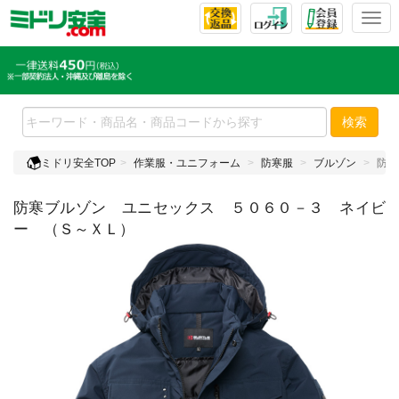
T
o
g
g
l
e
検索
n
a
ミドリ安全TOP
作業服・ユニフォーム
防寒服
ブルゾン
防寒
v
i
防寒ブルゾン ユニセックス ５０６０－３ ネイビ
g
a
ー （Ｓ～ＸＬ）
t
i
o
n