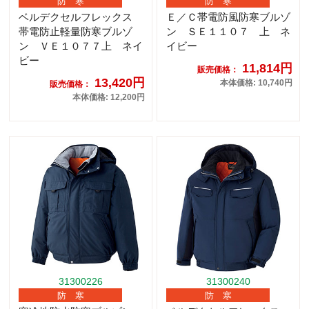
防 寒
防 寒
ベルデクセルフレックス
Ｅ／Ｃ帯電防風防寒ブルゾ
帯電防止軽量防寒ブルゾ
ン ＳＥ１１０７ 上 ネ
ン ＶＥ１０７７上 ネイ
イビー
ビー
11,814円
販売価格：
13,420円
本体価格: 10,740円
販売価格：
本体価格: 12,200円
31300226
31300240
防 寒
防 寒