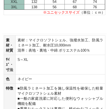
XXL
132
54
67
74
3XL
138
56
68
76
※ユニセックスサイズ
（単位：ｃｍ）
素
素材：マイクロソフトシェル、強撥水加工、防風ラ
材・
ミネート加工、耐水圧10,000mm
材質
混率：表地・裏地・中綿 ポリエステル100％
ｻｲ
S～XL
ｽﾞ・
寸法
色
ネイビー
特徴
■防風ラミネート加工を施し保温性を確保した軽量
マイクロソフトシェル素材
■一般の家庭洗濯に対応した便利なウォッシャブル
機能を配備
■重厚なルックスとは裏腹に、軽やかなフィッティ