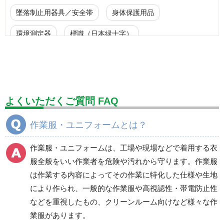
墜落制止用器具／安全帯
身体保護用品
環境測定器
標識（日本緑十字）
標識（ユニットの安全標識）
標識（ユニットの建設標識）
標識関連商品
設備用品・作業補助用品
工事作業用品
よくいただくご質問 FAQ
分煙対策機器
衛生用品
保安・保守用品
作業服・ユニフォームとは？
電気保守用品
ワイパー
クリーンルーム対策用品
作業服・ユニフォームは、工場や現場などで着用する衣
防災グッズ（防災セット）
救急医療品
服全般をいい作業者を危険や汚れから守ります。作業服
は作業する内容によってその作業に特化した仕様や生地
健康管理器具
季節商品
ウイルス対策用品
により作られ、一般的な作業服や高視認性・帯電防止性
などを重視したもの、クリーンルーム向けなど様々な作
商品カテゴリ一覧
業服があります。