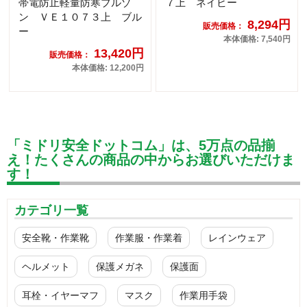
帯電防止軽量防寒ブルゾ
７上 ネイビー
ン ＶＥ１０７３上 ブル
8,294円
販売価格：
ー
本体価格: 7,540円
13,420円
販売価格：
本体価格: 12,200円
「ミドリ安全ドットコム」は、5万点の品揃
え！たくさんの商品の中からお選びいただけま
す！
カテゴリ一覧
安全靴・作業靴
作業服・作業着
レインウェア
ヘルメット
保護メガネ
保護面
耳栓・イヤーマフ
マスク
作業用手袋