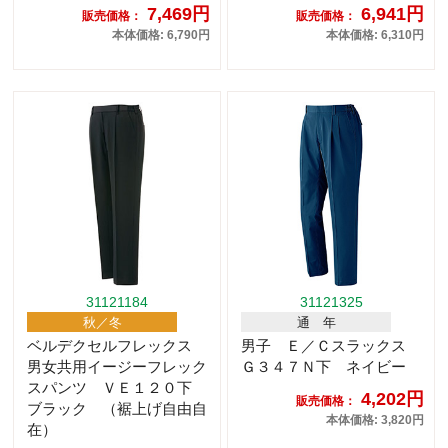
7,469円
6,941円
販売価格：
販売価格：
本体価格: 6,790円
本体価格: 6,310円
31121184
31121325
秋／冬
通 年
ベルデクセルフレックス
男子 Ｅ／Ｃスラックス
男女共用イージーフレック
Ｇ３４７Ｎ下 ネイビー
スパンツ ＶＥ１２０下
4,202円
販売価格：
ブラック （裾上げ自由自
本体価格: 3,820円
在）