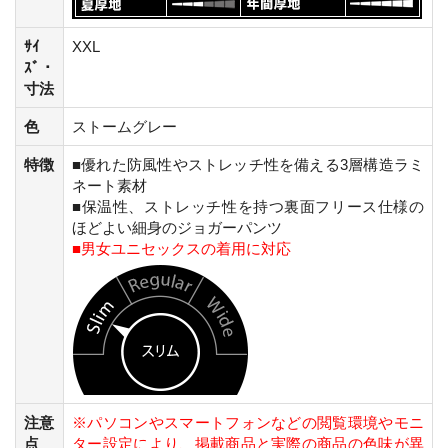
ｻｲ
XXL
ｽﾞ・
寸法
色
ストームグレー
特徴
■優れた防風性やストレッチ性を備える3層構造ラミ
ネート素材
■保温性、ストレッチ性を持つ裏面フリース仕様の
ほどよい細身のジョガーパンツ
■男女ユニセックスの着用に対応
注意
※パソコンやスマートフォンなどの閲覧環境やモニ
点
ター設定により、掲載商品と実際の商品の色味が異