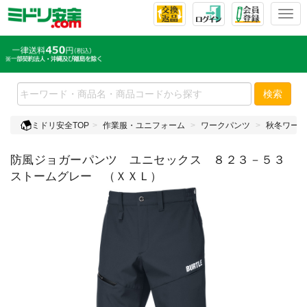
T
o
g
g
l
e
検索
n
a
ミドリ安全TOP
作業服・ユニフォーム
ワークパンツ
秋冬ワーク
v
i
防風ジョガーパンツ ユニセックス ８２３－５３
g
a
ストームグレー （ＸＸＬ）
t
i
o
n