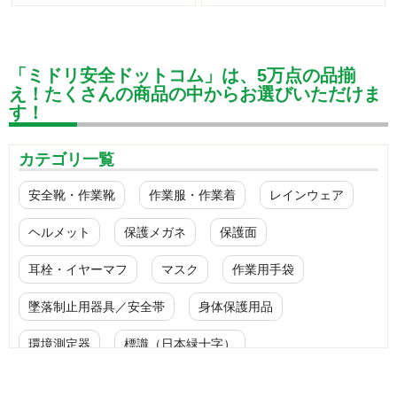
「ミドリ安全ドットコム」は、5万点の品揃
え！たくさんの商品の中からお選びいただけま
す！
カテゴリ一覧
安全靴・作業靴
作業服・作業着
レインウェア
ヘルメット
保護メガネ
保護面
耳栓・イヤーマフ
マスク
作業用手袋
墜落制止用器具／安全帯
身体保護用品
環境測定器
標識（日本緑十字）
標識（ユニットの安全標識）