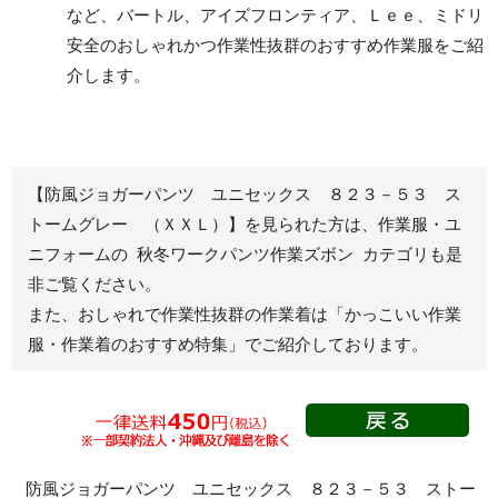
など、バートル、アイズフロンティア、Ｌｅｅ、ミドリ
安全のおしゃれかつ作業性抜群のおすすめ作業服をご紹
レディース作業着
シャツ
介します。
ブルゾン
長袖
春夏長袖
半袖
秋冬長袖
春夏半袖
【防風ジョガーパンツ ユニセックス ８２３－５３ ス
ジャンパー
トームグレー （ＸＸＬ）】を見られた方は、作業服・ユ
ニフォームの 秋冬ワークパンツ作業ズボン カテゴリも是
秋冬長袖
非ご覧ください。
春夏半袖
また、おしゃれで作業性抜群の作業着は
「かっこいい作業
スモック
服・作業着のおすすめ特集」
でご紹介しております。
春夏長袖
秋冬長袖
春夏半袖
クリーンウェ
ア
防風ジョガーパンツ ユニセックス ８２３－５３ ストー