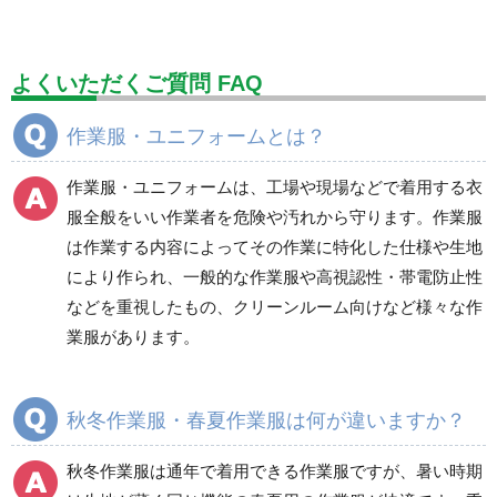
標識（ユニットの建設標識）
標識関連商品
設備用品・作業補助用品
工事作業用品
よくいただくご質問 FAQ
分煙対策機器
衛生用品
保安・保守用品
作業服・ユニフォームとは？
電気保守用品
ワイパー
クリーンルーム対策用品
作業服・ユニフォームは、工場や現場などで着用する衣
防災グッズ（防災セット）
救急医療品
服全般をいい作業者を危険や汚れから守ります。作業服
は作業する内容によってその作業に特化した仕様や生地
健康管理器具
季節商品
ウイルス対策用品
により作られ、一般的な作業服や高視認性・帯電防止性
などを重視したもの、クリーンルーム向けなど様々な作
商品カテゴリ一覧
業服があります。
ブルゾン
ジャンパー
春夏長袖
春夏長袖
秋冬作業服・春夏作業服は何が違いますか？
秋冬長袖
秋冬長袖
春夏半袖
春夏半袖
秋冬作業服は通年で着用できる作業服ですが、暑い時期
食品産業用長袖
通年