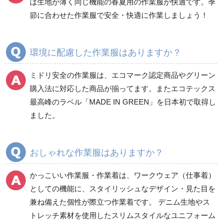
は生地が薄く同じ機能の春夏用の作業服が快適です。季
食品産業用半袖
節に合わせた作業服で安全・快適に作業しましょう！
クリーンウェア
通年
環境に配慮した作業服はありますか？
ミドリ安全の作業服は、エコマーク認定商品やグリーン
ワークパンツ
カーゴパンツ
購入法に対応した商品が揃ってます。またエコテックス
春夏ワークパンツ作業
春夏カーゴパンツ作業
最高峰のラベル「MADE IN GREEN」を日本初で取得し
ズボン
ズボン
ました。
秋冬ワークパンツ作業
秋冬カーゴパンツ作業
ズボン
ズボン
通年ワークパンツ作業
通年カーゴパンツ作業
おしゃれな作業服はありますか？
ズボン
ズボン
食品産業用ワークパン
かっこいい作業服・作業着は、ワークウェア（仕事着）
ツ
としての機能に、スタイリッシュなデザイン・見た目を
クリーンウェアワーク
兼ね備えた個性が際立つ作業着です。 デニム生地やス
パンツ
トレッチ素材を使用したスリムスタイルなユニフォーム