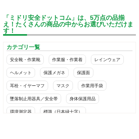
「ミドリ安全ドットコム」は、5万点の品揃
え！たくさんの商品の中からお選びいただけま
す！
カテゴリ一覧
安全靴・作業靴
作業服・作業着
レインウェア
ヘルメット
保護メガネ
保護面
耳栓・イヤーマフ
マスク
作業用手袋
墜落制止用器具／安全帯
身体保護用品
環境測定器
標識（日本緑十字）
標識（ユニットの安全標識）
標識（ユニットの建設標識）
標識関連商品