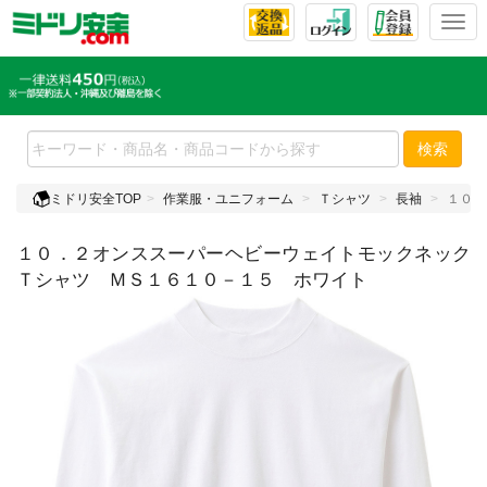
T
o
g
g
l
e
検索
n
a
ミドリ安全TOP
作業服・ユニフォーム
Ｔシャツ
長袖
１０．
v
i
１０．２オンススーパーヘビーウェイトモックネック
g
a
Ｔシャツ ＭＳ１６１０－１５ ホワイト
t
i
o
n