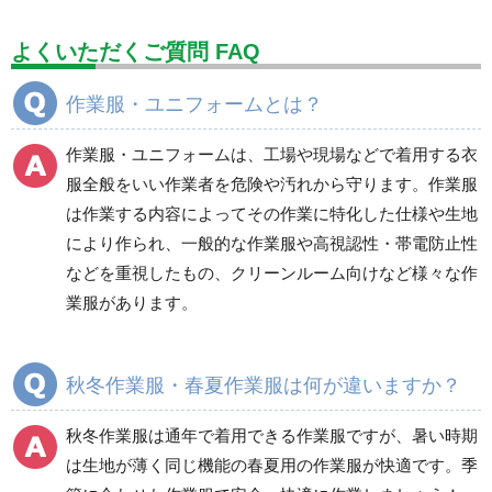
設備用品・作業補助用品
工事作業用品
よくいただくご質問 FAQ
分煙対策機器
衛生用品
保安・保守用品
作業服・ユニフォームとは？
電気保守用品
ワイパー
クリーンルーム対策用品
作業服・ユニフォームは、工場や現場などで着用する衣
防災グッズ（防災セット）
救急医療品
服全般をいい作業者を危険や汚れから守ります。作業服
は作業する内容によってその作業に特化した仕様や生地
健康管理器具
季節商品
ウイルス対策用品
により作られ、一般的な作業服や高視認性・帯電防止性
などを重視したもの、クリーンルーム向けなど様々な作
商品カテゴリ一覧
業服があります。
ブルゾン
ジャンパー
春夏長袖
春夏長袖
秋冬作業服・春夏作業服は何が違いますか？
秋冬長袖
秋冬長袖
春夏半袖
春夏半袖
秋冬作業服は通年で着用できる作業服ですが、暑い時期
食品産業用長袖
通年
は生地が薄く同じ機能の春夏用の作業服が快適です。季
食品産業用半袖