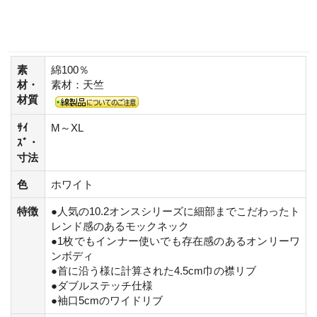
素
綿100％
材・
素材：天竺
材質
ｻｲ
M～XL
ｽﾞ・
寸法
色
ホワイト
特徴
●人気の10.2オンスシリーズに細部までこだわったト
レンド感のあるモックネック
●1枚でもインナー使いでも存在感のあるオンリーワ
ンボディ
●首に沿う様に計算された4.5cm巾の襟リブ
●ダブルステッチ仕様
●袖口5cmのワイドリブ