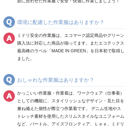
節に合わせた作業服で安全・快適に作業しましょう！
クリーンウェア
通年
環境に配慮した作業服はありますか？
ミドリ安全の作業服は、エコマーク認定商品やグリーン
ワークパンツ
カーゴパンツ
購入法に対応した商品が揃ってます。またエコテックス
春夏ワークパンツ作業
春夏カーゴパンツ作業
最高峰のラベル「MADE IN GREEN」を日本初で取得し
ズボン
ズボン
ました。
秋冬ワークパンツ作業
秋冬カーゴパンツ作業
ズボン
ズボン
通年ワークパンツ作業
通年カーゴパンツ作業
おしゃれな作業服はありますか？
ズボン
ズボン
食品産業用ワークパン
かっこいい作業服・作業着は、ワークウェア（仕事着）
ツ
としての機能に、スタイリッシュなデザイン・見た目を
クリーンウェアワーク
兼ね備えた個性が際立つ作業着です。 デニム生地やス
パンツ
トレッチ素材を使用したスリムスタイルなユニフォーム
など、バートル、アイズフロンティア、Ｌｅｅ、ミドリ