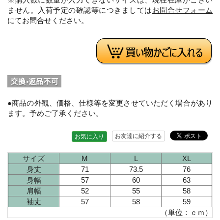
ません。入荷予定の確認等につきましては
お問合せフォーム
にてお問合せください。
●商品の外観、価格、仕様等を変更させていただく場合があり
ます。予めご了承ください。
お友達に紹介する
お気に入り
サイズ
M
L
XL
身丈
71
73.5
76
身幅
57
60
63
肩幅
52
55
58
袖丈
57
58
59
（単位：ｃｍ）