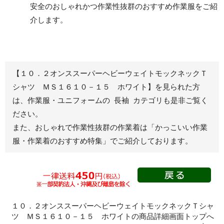
安全のおしゃれかつ作業性抜群のおすすめ作業服をご紹
レディース作業着
シャツ
介します。
ブルゾン
長袖
春夏長袖
半袖
秋冬長袖
春夏半袖
【１０．２オンススーパーヘビーウェイトモックネックＴ
ジャンパー
シャツ ＭＳ１６１０－１５ ホワイト】を見られた方
は、作業服・ユニフォームの 長袖 カテゴリも是非ご覧く
秋冬長袖
ださい。
春夏半袖
また、おしゃれで作業性抜群の作業着は
「かっこいい作業
スモック
服・作業着のおすすめ特集」
でご紹介しております。
春夏長袖
秋冬長袖
春夏半袖
クリーンウェ
ア
１０．２オンススーパーヘビーウェイトモックネックＴシャ
ツ ＭＳ１６１０－１５ ホワイトの商品詳細画面トップへ
シャツ