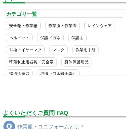
カテゴリ一覧
安全靴・作業靴
作業服・作業着
レインウェア
ヘルメット
保護メガネ
保護面
耳栓・イヤーマフ
マスク
作業用手袋
墜落制止用器具／安全帯
身体保護用品
環境測定器
標識（日本緑十字）
標識（ユニットの安全標識）
標識（ユニットの建設標識）
標識関連商品
設備用品・作業補助用品
工事作業用品
よくいただくご質問 FAQ
分煙対策機器
衛生用品
保安・保守用品
作業服・ユニフォームとは？