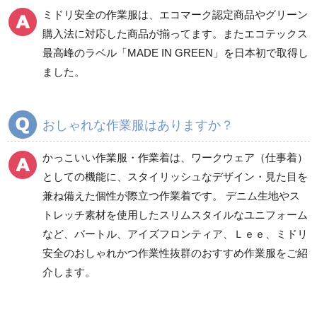
ミドリ安全の作業服は、エコマーク認定商品やグリーン
ワークパンツ
カーゴパンツ
購入法に対応した商品が揃ってます。またエコテックス
春夏ワークパンツ作業
春夏カーゴパンツ作業
最高峰のラベル「MADE IN GREEN」を日本初で取得し
ズボン
ズボン
ました。
秋冬ワークパンツ作業
秋冬カーゴパンツ作業
ズボン
ズボン
通年ワークパンツ作業
通年カーゴパンツ作業
おしゃれな作業服はありますか？
ズボン
ズボン
食品産業用ワークパン
かっこいい作業服・作業着は、ワークウェア（仕事着）
ツ
としての機能に、スタイリッシュなデザイン・見た目を
クリーンウェアワーク
兼ね備えた個性が際立つ作業着です。 デニム生地やス
パンツ
トレッチ素材を使用したスリムスタイルなユニフォーム
など、バートル、アイズフロンティア、Ｌｅｅ、ミドリ
安全のおしゃれかつ作業性抜群のおすすめ作業服をご紹
レディース作業着
シャツ
介します。
ブルゾン
長袖
春夏長袖
半袖