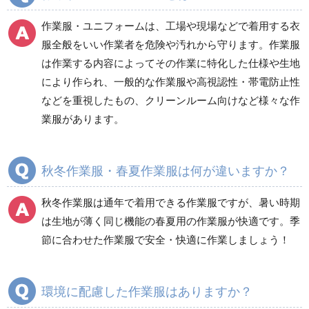
電気保守用品
ワイパー
クリーンルーム対策用品
作業服・ユニフォームは、工場や現場などで着用する衣
防災グッズ（防災セット）
救急医療品
服全般をいい作業者を危険や汚れから守ります。作業服
は作業する内容によってその作業に特化した仕様や生地
健康管理器具
季節商品
ウイルス対策用品
により作られ、一般的な作業服や高視認性・帯電防止性
などを重視したもの、クリーンルーム向けなど様々な作
商品カテゴリ一覧
業服があります。
ブルゾン
ジャンパー
春夏長袖
春夏長袖
秋冬作業服・春夏作業服は何が違いますか？
秋冬長袖
秋冬長袖
春夏半袖
春夏半袖
秋冬作業服は通年で着用できる作業服ですが、暑い時期
食品産業用長袖
通年
は生地が薄く同じ機能の春夏用の作業服が快適です。季
食品産業用半袖
節に合わせた作業服で安全・快適に作業しましょう！
クリーンウェア
通年
環境に配慮した作業服はありますか？