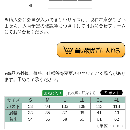
4L
※購入数に数量が入力できないサイズは、現在在庫がござい
ません。入荷予定の確認等につきましては
お問合せフォーム
にてお問合せください。
●商品の外観、価格、仕様等を変更させていただく場合があり
ます。予めご了承ください。
お友達に紹介する
お気に入り
サイズ
S
M
L
LL
3L
4L
バスト
93
98
103
108
113
118
肩幅
33
35
37
39
41
43
着丈
54
56
58
60
61
62
（単位：ｃｍ）