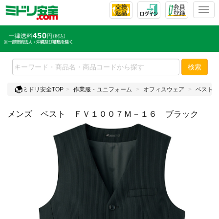
T
o
g
g
l
e
検索
n
a
ミドリ安全TOP
作業服・ユニフォーム
オフィスウェア
ベスト
v
i
メンズ ベスト ＦＶ１００７Ｍ－１６ ブラック
g
a
t
i
o
n