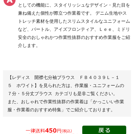
としての機能に、スタイリッシュなデザイン・見た目を
クリーンウェアワーク
兼ね備えた個性が際立つ作業着です。 デニム生地やス
パンツ
トレッチ素材を使用したスリムスタイルなユニフォーム
など、バートル、アイズフロンティア、Ｌｅｅ、ミドリ
安全のおしゃれかつ作業性抜群のおすすめ作業服をご紹
レディース作業着
シャツ
介します。
ブルゾン
長袖
春夏長袖
半袖
秋冬長袖
春夏半袖
【レディス 開襟七分袖ブラウス ＦＢ４０３９Ｌ－１
ジャンパー
５ ホワイト】を見られた方は、作業服・ユニフォームの
７分・５分丈ブラウス カテゴリも是非ご覧ください。
秋冬長袖
また、おしゃれで作業性抜群の作業着は
「かっこいい作業
春夏半袖
服・作業着のおすすめ特集」
でご紹介しております。
スモック
春夏長袖
秋冬長袖