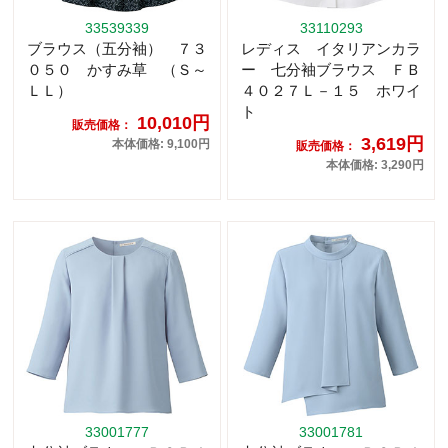
33539339
33110293
ブラウス（五分袖） ７３
レディス イタリアンカラ
０５０ かすみ草 （Ｓ～
ー 七分袖ブラウス ＦＢ
ＬＬ）
４０２７Ｌ－１５ ホワイ
ト
10,010円
販売価格：
3,619円
本体価格: 9,100円
販売価格：
本体価格: 3,290円
33001777
33001781