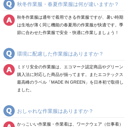
秋冬作業服・春夏作業服は何が違いますか？
秋冬長袖
秋冬長袖
春夏半袖
春夏半袖
秋冬作業服は通年で着用できる作業服ですが、暑い時期
食品産業用長袖
通年
は生地が薄く同じ機能の春夏用の作業服が快適です。季
食品産業用半袖
節に合わせた作業服で安全・快適に作業しましょう！
クリーンウェア
通年
環境に配慮した作業服はありますか？
ミドリ安全の作業服は、エコマーク認定商品やグリーン
ワークパンツ
カーゴパンツ
購入法に対応した商品が揃ってます。またエコテックス
春夏ワークパンツ作業
春夏カーゴパンツ作業
最高峰のラベル「MADE IN GREEN」を日本初で取得し
ズボン
ズボン
ました。
秋冬ワークパンツ作業
秋冬カーゴパンツ作業
ズボン
ズボン
通年ワークパンツ作業
通年カーゴパンツ作業
おしゃれな作業服はありますか？
ズボン
ズボン
食品産業用ワークパン
かっこいい作業服・作業着は、ワークウェア（仕事着）
ツ