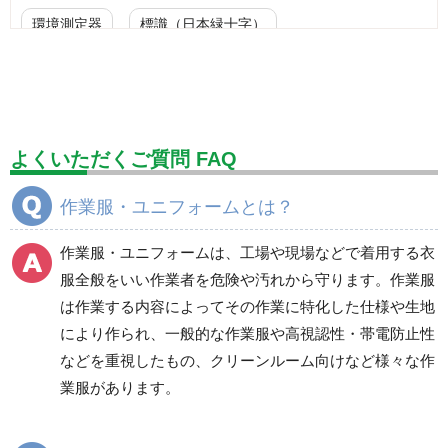
環境測定器
標識（日本緑十字）
標識（ユニットの安全標識）
標識（ユニットの建設標識）
標識関連商品
設備用品・作業補助用品
工事作業用品
よくいただくご質問 FAQ
分煙対策機器
衛生用品
保安・保守用品
作業服・ユニフォームとは？
電気保守用品
ワイパー
クリーンルーム対策用品
作業服・ユニフォームは、工場や現場などで着用する衣
防災グッズ（防災セット）
救急医療品
服全般をいい作業者を危険や汚れから守ります。作業服
は作業する内容によってその作業に特化した仕様や生地
健康管理器具
季節商品
ウイルス対策用品
により作られ、一般的な作業服や高視認性・帯電防止性
などを重視したもの、クリーンルーム向けなど様々な作
商品カテゴリ一覧
業服があります。
ブルゾン
ジャンパー
春夏長袖
春夏長袖