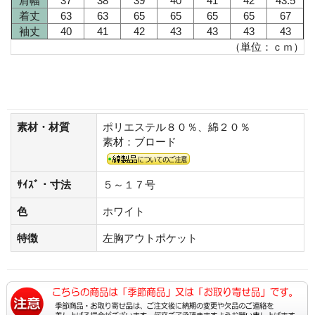
肩幅
37
38
39
40
41
42
43.5
着丈
63
63
65
65
65
65
67
袖丈
40
41
42
43
43
43
43
（単位：ｃｍ）
素材・材質
ポリエステル８０％、綿２０％
素材：ブロード
ｻｲｽﾞ・寸法
５～１７号
色
ホワイト
特徴
左胸アウトポケット