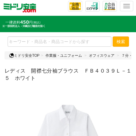
T
o
g
g
l
e
検索
n
a
ミドリ安全TOP
作業服・ユニフォーム
オフィスウェア
７分・５
v
i
レディス 開襟七分袖ブラウス ＦＢ４０３９Ｌ－１
g
a
５ ホワイト
t
i
o
n