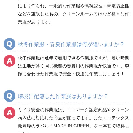
健康管理器具
季節商品
ウイルス対策用品
により作られ、一般的な作業服や高視認性・帯電防止性
などを重視したもの、クリーンルーム向けなど様々な作
商品カテゴリ一覧
業服があります。
ブルゾン
ジャンパー
春夏長袖
春夏長袖
秋冬作業服・春夏作業服は何が違いますか？
秋冬長袖
秋冬長袖
春夏半袖
春夏半袖
秋冬作業服は通年で着用できる作業服ですが、暑い時期
食品産業用長袖
通年
は生地が薄く同じ機能の春夏用の作業服が快適です。季
食品産業用半袖
節に合わせた作業服で安全・快適に作業しましょう！
クリーンウェア
通年
環境に配慮した作業服はありますか？
ミドリ安全の作業服は、エコマーク認定商品やグリーン
ワークパンツ
カーゴパンツ
購入法に対応した商品が揃ってます。またエコテックス
春夏ワークパンツ作業
春夏カーゴパンツ作業
最高峰のラベル「MADE IN GREEN」を日本初で取得し
ズボン
ズボン