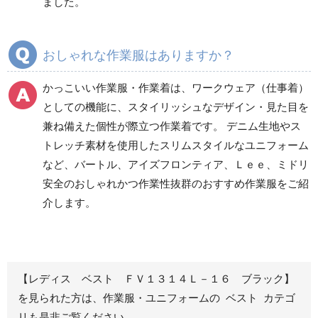
ました。
秋冬ワークパンツ作業
秋冬カーゴパンツ作業
ズボン
ズボン
通年ワークパンツ作業
通年カーゴパンツ作業
おしゃれな作業服はありますか？
ズボン
ズボン
食品産業用ワークパン
かっこいい作業服・作業着は、ワークウェア（仕事着）
ツ
としての機能に、スタイリッシュなデザイン・見た目を
クリーンウェアワーク
兼ね備えた個性が際立つ作業着です。 デニム生地やス
パンツ
トレッチ素材を使用したスリムスタイルなユニフォーム
など、バートル、アイズフロンティア、Ｌｅｅ、ミドリ
安全のおしゃれかつ作業性抜群のおすすめ作業服をご紹
レディース作業着
シャツ
介します。
ブルゾン
長袖
春夏長袖
半袖
秋冬長袖
春夏半袖
【レディス ベスト ＦＶ１３１４Ｌ－１６ ブラック】
ジャンパー
を見られた方は、作業服・ユニフォームの ベスト カテゴ
リも是非ご覧ください。
秋冬長袖