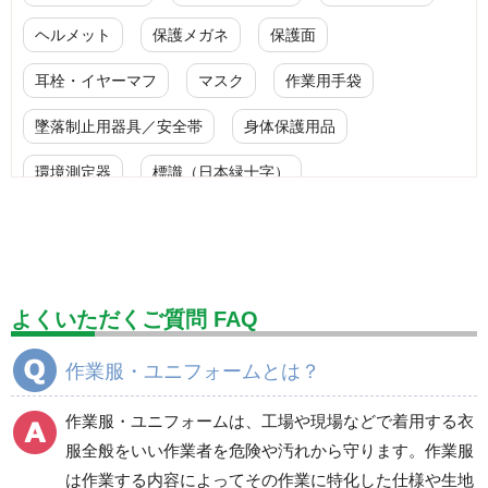
ヘルメット
保護メガネ
保護面
耳栓・イヤーマフ
マスク
作業用手袋
墜落制止用器具／安全帯
身体保護用品
環境測定器
標識（日本緑十字）
標識（ユニットの安全標識）
標識（ユニットの建設標識）
標識関連商品
設備用品・作業補助用品
工事作業用品
よくいただくご質問 FAQ
分煙対策機器
衛生用品
保安・保守用品
作業服・ユニフォームとは？
電気保守用品
ワイパー
クリーンルーム対策用品
作業服・ユニフォームは、工場や現場などで着用する衣
防災グッズ（防災セット）
救急医療品
服全般をいい作業者を危険や汚れから守ります。作業服
は作業する内容によってその作業に特化した仕様や生地