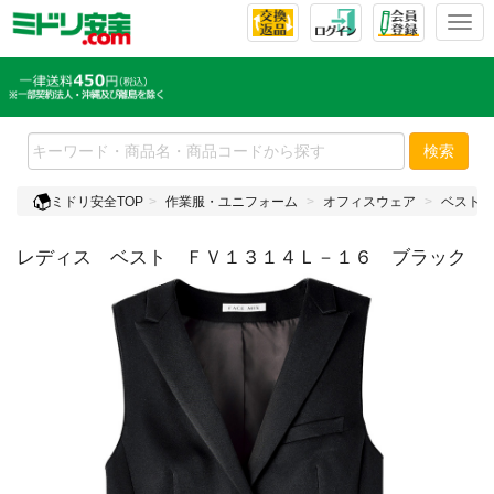
T
o
g
g
l
e
検索
n
a
ミドリ安全TOP
作業服・ユニフォーム
オフィスウェア
ベスト
v
i
レディス ベスト ＦＶ１３１４Ｌ－１６ ブラック
g
a
t
i
o
n