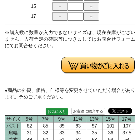
15
17
※購入数に数量が入力できないサイズは、現在在庫がござい
ません。入荷予定の確認等につきましては
お問合せフォーム
にてお問合せください。
●商品の外観、価格、仕様等を変更させていただく場合があり
ます。予めご了承ください。
お友達に紹介する
お気に入り
サイズ
5号
7号
9号
11号
13号
15号
17号
バスト
82
85
89
93
97
101
107
肩幅
31
32
33
34
35
36
37.5
着丈
49
50
51
52
53
54
54