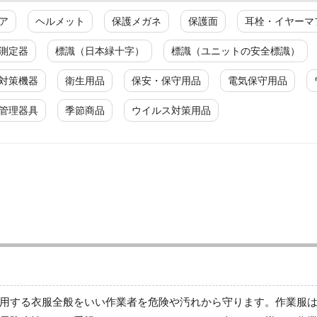
ア
ヘルメット
保護メガネ
保護面
耳栓・イヤーマ
測定器
標識（日本緑十字）
標識（ユニットの安全標識）
対策機器
衛生用品
保安・保守用品
電気保守用品
管理器具
季節商品
ウイルス対策用品
ジャンパー
春夏長袖
秋冬長袖
春夏半袖
通年
用する衣服全般をいい作業者を危険や汚れから守ります。作業服