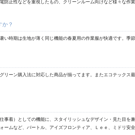
電防止性などを重視したもの、クリーンルーム向けなど様々な作
すか？
レディース作業着
ブルゾン
暑い時期は生地が薄く同じ機能の春夏用の作業服が快適です。季
春夏長袖
秋冬長袖
春夏半袖
ジャンパー
リーン購入法に対応した商品が揃ってます。またエコテックス最高峰の
秋冬長袖
春夏半袖
スモック
春夏長袖
秋冬長袖
仕事着）としての機能に、スタイリッシュなデザイン・見た目を兼
春夏半袖
ォームなど、バートル、アイズフロンティア、Ｌｅｅ、ミドリ安