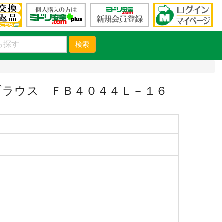
検索
ブラウス ＦＢ４０４４Ｌ－１６
）