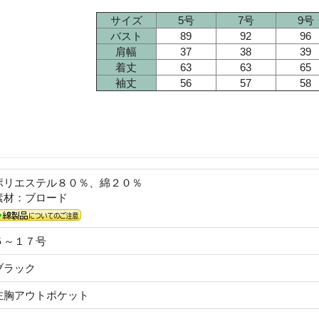
サイズ
5号
7号
9号
バスト
89
92
96
肩幅
37
38
39
着丈
63
63
65
袖丈
56
57
58
ポリエステル８０％、綿２０％
素材：ブロード
５～１７号
ブラック
左胸アウトポケット