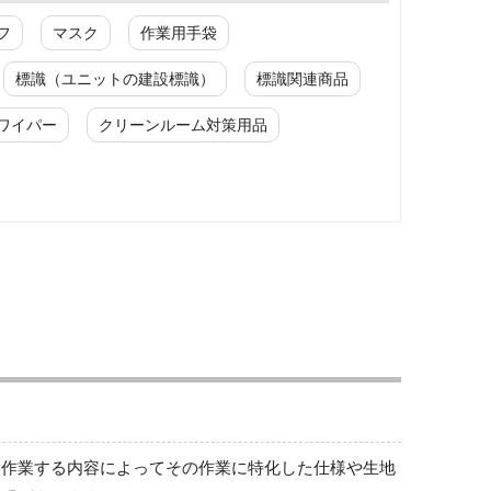
フ
マスク
作業用手袋
標識（ユニットの建設標識）
標識関連商品
ワイパー
クリーンルーム対策用品
ワークパンツ
春夏ワークパンツ作業ズボン
秋冬ワークパンツ作業ズボン
通年ワークパンツ作業ズボン
食品産業用ワークパンツ
クリーンウェアワークパンツ
は作業する内容によってその作業に特化した仕様や生地