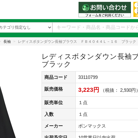
長袖
レディスボタンダウン長袖ブラウス ＦＢ４０４４Ｌ－１６ ブラック
レディスボタンダウン長袖
ブラック
商品コード
33110799
販売価格
3,223円
（税抜： 2,930円
販売単位
１点
入数
１点
メーカー
ボンマックス
出荷予定日
10営業日以内出荷