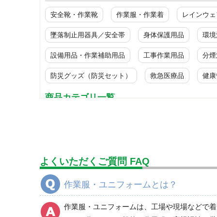
安全靴・作業靴
作業服・作業着
レインウェ
墜落制止用器具／安全帯
身体保護用品
環境
設備用品・作業補助用品
工事作業用品
分煙
防災グッズ（防災セット）
救急医療品
健康
商品カテゴリ一覧
ブルゾン
春夏長袖
秋冬長袖
よくいただくご質問 FAQ
春夏半袖
食品産業用長袖
作業服・ユニフォームとは？
食品産業用半袖
クリーンウェア
作業服・ユニフォームは、工場や現場などで着