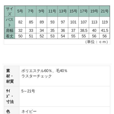
サイ
5号
7号
9号
11号
13号
15号
17号
19号
21号
ズ
バス
82
85
89
93
97
101
107
113
119
ト
肩幅
32
33
34
35
36
37
38.5
40
41.5
着丈
50
51
52
53
54
55
55
56
56
（単位：ｃｍ）
素
ポリエステル60％、毛40％
材・
ラスターチェック
材質
ｻｲ
5～21号
ｽﾞ・
寸法
色
ネイビー