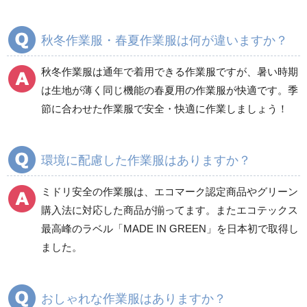
ブルゾン
ジャンパー
春夏長袖
春夏長袖
秋冬作業服・春夏作業服は何が違いますか？
秋冬長袖
秋冬長袖
春夏半袖
春夏半袖
秋冬作業服は通年で着用できる作業服ですが、暑い時期
食品産業用長袖
通年
は生地が薄く同じ機能の春夏用の作業服が快適です。季
食品産業用半袖
節に合わせた作業服で安全・快適に作業しましょう！
クリーンウェア
通年
環境に配慮した作業服はありますか？
ミドリ安全の作業服は、エコマーク認定商品やグリーン
ワークパンツ
カーゴパンツ
購入法に対応した商品が揃ってます。またエコテックス
春夏ワークパンツ作業
春夏カーゴパンツ作業
最高峰のラベル「MADE IN GREEN」を日本初で取得し
ズボン
ズボン
ました。
秋冬ワークパンツ作業
秋冬カーゴパンツ作業
ズボン
ズボン
通年ワークパンツ作業
通年カーゴパンツ作業
おしゃれな作業服はありますか？
ズボン
ズボン