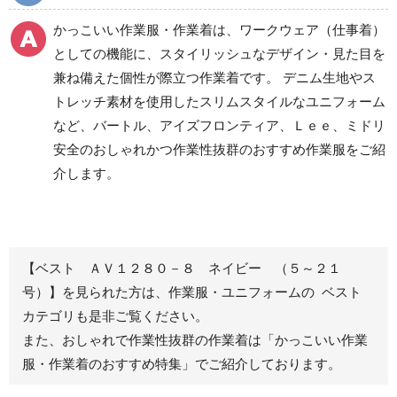
食品産業用ワークパン
かっこいい作業服・作業着は、ワークウェア（仕事着）
ツ
としての機能に、スタイリッシュなデザイン・見た目を
クリーンウェアワーク
兼ね備えた個性が際立つ作業着です。 デニム生地やス
パンツ
トレッチ素材を使用したスリムスタイルなユニフォーム
など、バートル、アイズフロンティア、Ｌｅｅ、ミドリ
安全のおしゃれかつ作業性抜群のおすすめ作業服をご紹
レディース作業着
シャツ
介します。
ブルゾン
長袖
春夏長袖
半袖
秋冬長袖
春夏半袖
【ベスト ＡＶ１２８０－８ ネイビー （５～２１
ジャンパー
号）】を見られた方は、作業服・ユニフォームの ベスト
カテゴリも是非ご覧ください。
秋冬長袖
また、おしゃれで作業性抜群の作業着は
「かっこいい作業
春夏半袖
服・作業着のおすすめ特集」
でご紹介しております。
スモック