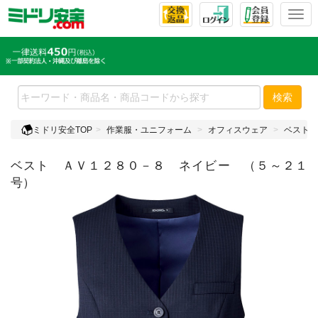
T
o
g
g
l
e
検索
n
a
ミドリ安全TOP
作業服・ユニフォーム
オフィスウェア
ベスト
v
i
ベスト ＡＶ１２８０－８ ネイビー （５～２１
g
a
号）
t
i
o
n