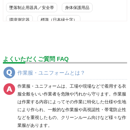
墜落制止用器具／安全帯
身体保護用品
環境測定器
標識（日本緑十字）
標識（ユニットの安全標識）
標識（ユニットの建設標識）
標識関連商品
設備用品・作業補助用品
工事作業用品
よくいただくご質問 FAQ
分煙対策機器
衛生用品
保安・保守用品
作業服・ユニフォームとは？
電気保守用品
ワイパー
クリーンルーム対策用品
作業服・ユニフォームは、工場や現場などで着用する衣
防災グッズ（防災セット）
救急医療品
服全般をいい作業者を危険や汚れから守ります。作業服
は作業する内容によってその作業に特化した仕様や生地
健康管理器具
季節商品
ウイルス対策用品
により作られ、一般的な作業服や高視認性・帯電防止性
などを重視したもの、クリーンルーム向けなど様々な作
商品カテゴリ一覧
業服があります。