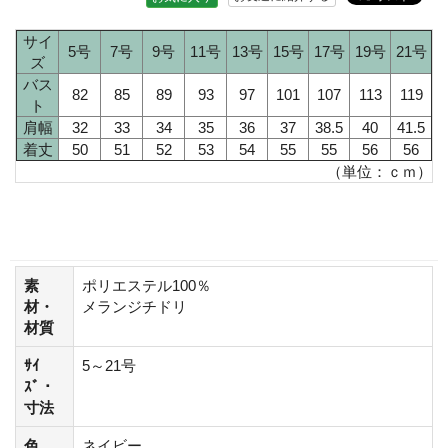
サイ
5号
7号
9号
11号
13号
15号
17号
19号
21号
ズ
バス
82
85
89
93
97
101
107
113
119
ト
肩幅
32
33
34
35
36
37
38.5
40
41.5
着丈
50
51
52
53
54
55
55
56
56
（単位：ｃｍ）
素
ポリエステル100％
材・
メランジチドリ
材質
ｻｲ
5～21号
ｽﾞ・
寸法
色
ネイビー