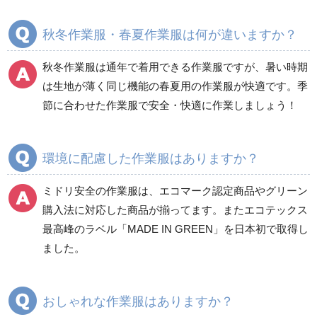
春夏長袖
春夏長袖
秋冬作業服・春夏作業服は何が違いますか？
秋冬長袖
秋冬長袖
春夏半袖
春夏半袖
秋冬作業服は通年で着用できる作業服ですが、暑い時期
食品産業用長袖
通年
は生地が薄く同じ機能の春夏用の作業服が快適です。季
食品産業用半袖
節に合わせた作業服で安全・快適に作業しましょう！
クリーンウェア
通年
環境に配慮した作業服はありますか？
ミドリ安全の作業服は、エコマーク認定商品やグリーン
ワークパンツ
カーゴパンツ
購入法に対応した商品が揃ってます。またエコテックス
春夏ワークパンツ作業
春夏カーゴパンツ作業
最高峰のラベル「MADE IN GREEN」を日本初で取得し
ズボン
ズボン
ました。
秋冬ワークパンツ作業
秋冬カーゴパンツ作業
ズボン
ズボン
通年ワークパンツ作業
通年カーゴパンツ作業
おしゃれな作業服はありますか？
ズボン
ズボン