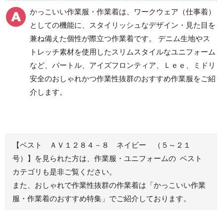
食品産業用ワークパン
かっこいい作業服・作業着は、ワークウェア（仕事着）
ツ
としての機能に、スタイリッシュなデザイン・見た目を
クリーンウェアワーク
兼ね備えた個性が際立つ作業着です。 デニム生地やス
パンツ
トレッチ素材を使用したスリムスタイルなユニフォーム
など、バートル、アイズフロンティア、Ｌｅｅ、ミドリ
安全のおしゃれかつ作業性抜群のおすすめ作業服をご紹
レディース作業着
シャツ
介します。
ブルゾン
長袖
春夏長袖
半袖
秋冬長袖
春夏半袖
【ベスト ＡＶ１２８４－８ ネイビー （５～２１
ジャンパー
号）】を見られた方は、作業服・ユニフォームの ベスト
カテゴリも是非ご覧ください。
秋冬長袖
また、おしゃれで作業性抜群の作業着は
「かっこいい作業
春夏半袖
服・作業着のおすすめ特集」
でご紹介しております。
スモック
春夏長袖