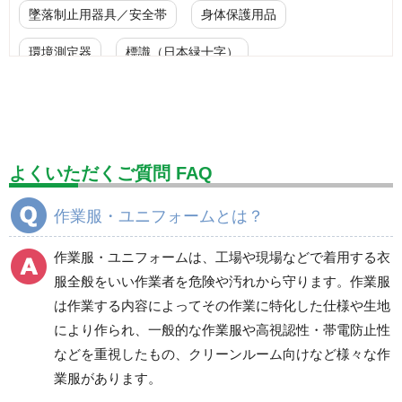
墜落制止用器具／安全帯
身体保護用品
環境測定器
標識（日本緑十字）
標識（ユニットの安全標識）
標識（ユニットの建設標識）
標識関連商品
設備用品・作業補助用品
工事作業用品
よくいただくご質問 FAQ
分煙対策機器
衛生用品
保安・保守用品
作業服・ユニフォームとは？
電気保守用品
ワイパー
クリーンルーム対策用品
作業服・ユニフォームは、工場や現場などで着用する衣
防災グッズ（防災セット）
救急医療品
服全般をいい作業者を危険や汚れから守ります。作業服
は作業する内容によってその作業に特化した仕様や生地
健康管理器具
季節商品
ウイルス対策用品
により作られ、一般的な作業服や高視認性・帯電防止性
などを重視したもの、クリーンルーム向けなど様々な作
商品カテゴリ一覧
業服があります。
ブルゾン
ジャンパー