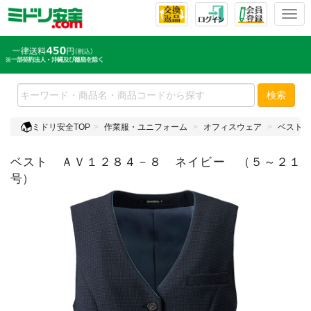
T
o
g
g
l
e
検索
n
a
ミドリ安全TOP
作業服・ユニフォーム
オフィスウェア
ベスト
v
i
ベスト ＡＶ１２８４－８ ネイビー （５～２１
g
a
号）
t
i
o
n