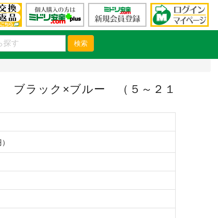
検索
 ブラック×ブルー （５～２１
円）