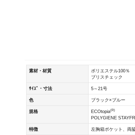
素材・材質
ポリエステル100％
ブリスチェック
ｻｲｽﾞ・寸法
5～21号
色
ブラック×ブルー
(R)
規格
ECOtopia
POLYGIENE STAYF
特徴
左胸箱ポケット、両