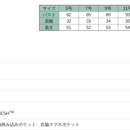
サイズ
5号
7号
9号
11
バスト
82
85
89
93
肩幅
32
33
34
35
着丈
51
52
53
54
TM
RESH
脇挟み込みポケット、右脇スマホポケット