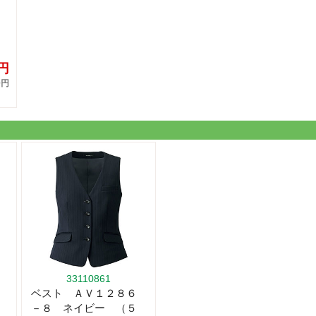
9円
0円
33110861
ベスト ＡＶ１２８６
－８ ネイビー （５