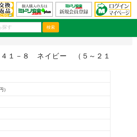
検索
４１－８ ネイビー （５～２１
0円）