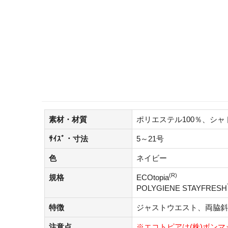
素材・材質
ポリエステル100％、シャ
ｻｲｽﾞ・寸法
5～21号
色
ネイビー
(R)
規格
ECOtopia
POLYGIENE STAYFRESH
特徴
ジャストウエスト、両脇斜
注意点
※エコトピアは(株)ボン