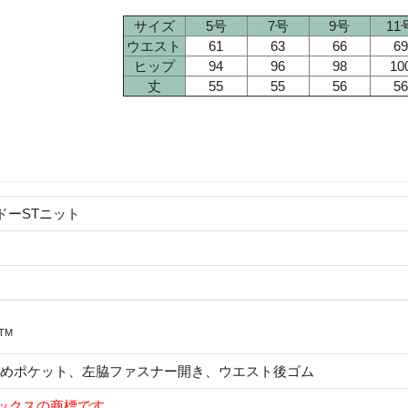
サイズ
5号
7号
9号
11
ウエスト
61
63
66
69
ヒップ
94
96
98
10
丈
55
55
56
56
ドーSTニット
TM
めポケット、左脇ファスナー開き、ウエスト後ゴム
マックスの商標です。