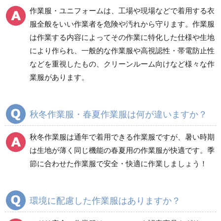
電気保守用品
ワイパー
クリーンルーム対策用品
作業服・ユニフォームは、工場や現場などで着用する衣
防災グッズ（防災セット）
救急医療品
服全般をいい作業者を危険や汚れから守ります。作業服
は作業する内容によってその作業に特化した仕様や生地
健康管理器具
季節商品
ウイルス対策用品
により作られ、一般的な作業服や高視認性・帯電防止性
などを重視したもの、クリーンルーム向けなど様々な作
商品カテゴリ一覧
業服があります。
ブルゾン
ジャンパー
春夏長袖
春夏長袖
秋冬作業服・春夏作業服は何が違いますか？
秋冬長袖
秋冬長袖
春夏半袖
春夏半袖
秋冬作業服は通年で着用できる作業服ですが、暑い時期
食品産業用長袖
通年
は生地が薄く同じ機能の春夏用の作業服が快適です。季
食品産業用半袖
節に合わせた作業服で安全・快適に作業しましょう！
クリーンウェア
通年
環境に配慮した作業服はありますか？