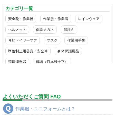
カテゴリ一覧
安全靴・作業靴
作業服・作業着
レインウェア
ヘルメット
保護メガネ
保護面
耳栓・イヤーマフ
マスク
作業用手袋
墜落制止用器具／安全帯
身体保護用品
環境測定器
標識（日本緑十字）
標識（ユニットの安全標識）
標識（ユニットの建設標識）
標識関連商品
設備用品・作業補助用品
工事作業用品
よくいただくご質問 FAQ
分煙対策機器
衛生用品
保安・保守用品
作業服・ユニフォームとは？