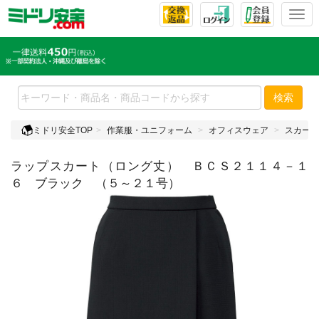
T
o
g
g
l
e
検索
n
a
ミドリ安全TOP
作業服・ユニフォーム
オフィスウェア
スカート
v
i
ラップスカート（ロング丈） ＢＣＳ２１１４－１
g
a
６ ブラック （５～２１号）
t
i
o
n