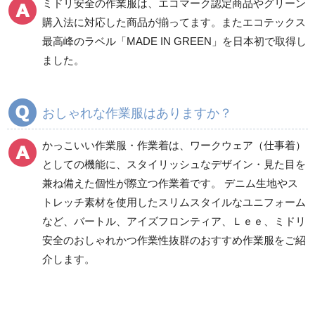
ミドリ安全の作業服は、エコマーク認定商品やグリーン
ワークパンツ
カーゴパンツ
購入法に対応した商品が揃ってます。またエコテックス
春夏ワークパンツ作業
春夏カーゴパンツ作業
最高峰のラベル「MADE IN GREEN」を日本初で取得し
ズボン
ズボン
ました。
秋冬ワークパンツ作業
秋冬カーゴパンツ作業
ズボン
ズボン
通年ワークパンツ作業
通年カーゴパンツ作業
おしゃれな作業服はありますか？
ズボン
ズボン
食品産業用ワークパン
かっこいい作業服・作業着は、ワークウェア（仕事着）
ツ
としての機能に、スタイリッシュなデザイン・見た目を
クリーンウェアワーク
兼ね備えた個性が際立つ作業着です。 デニム生地やス
パンツ
トレッチ素材を使用したスリムスタイルなユニフォーム
など、バートル、アイズフロンティア、Ｌｅｅ、ミドリ
安全のおしゃれかつ作業性抜群のおすすめ作業服をご紹
レディース作業着
シャツ
介します。
ブルゾン
長袖
春夏長袖
半袖
秋冬長袖