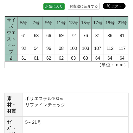
お友達に紹介する
お気に入り
サイ
5号
7号
9号
11号
13号
15号
17号
19号
21号
ズ
ウエ
61
63
66
69
72
76
81
86
91
スト
ヒッ
92
94
96
98
100
103
107
112
117
プ
丈
61
61
62
62
63
63
64
64
64
（単位：ｃｍ）
素
ポリエステル100％
材・
リファインチェック
材質
ｻｲ
5～21号
ｽﾞ・