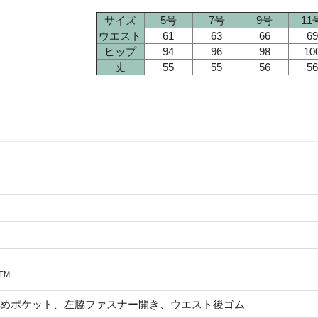
サイズ
5号
7号
9号
11
ウエスト
61
63
66
69
ヒップ
94
96
98
10
丈
55
55
56
56
％
TM
めポケット、左脇ファスナー開き、ウエスト後ゴム