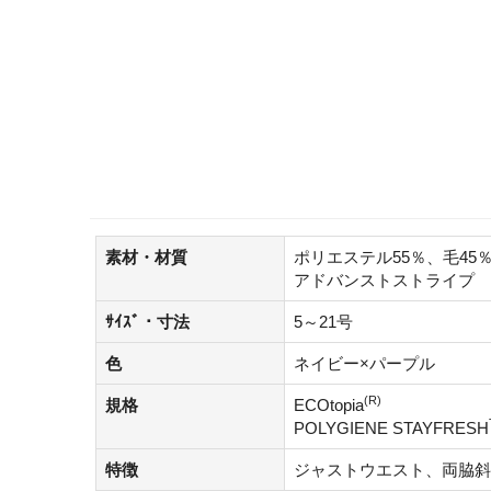
素材・材質
ポリエステル55％、毛45
アドバンストストライプ
ｻｲｽﾞ・寸法
5～21号
色
ネイビー×パープル
(R)
規格
ECOtopia
POLYGIENE STAYFRESH
特徴
ジャストウエスト、両脇斜