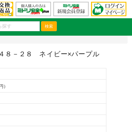
検索
）
４８－２８ ネイビー×パープル
0円）