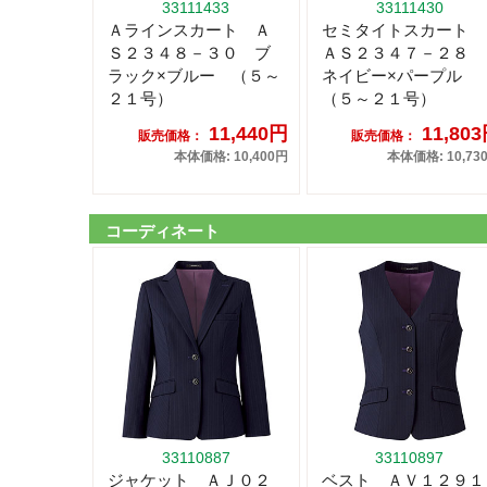
33111433
33111430
Ａラインスカート Ａ
セミタイトスカート
Ｓ２３４８－３０ ブ
ＡＳ２３４７－２８
ラック×ブルー （５～
ネイビー×パープル
２１号）
（５～２１号）
11,440円
11,80
販売価格：
販売価格：
本体価格: 10,400円
本体価格: 10,73
コーディネート
33110887
33110897
ジャケット ＡＪ０２
ベスト ＡＶ１２９１