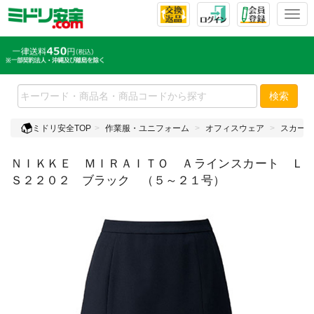
T
o
g
g
l
e
検索
n
a
ミドリ安全TOP
作業服・ユニフォーム
オフィスウェア
スカート
v
i
ＮＩＫＫＥ ＭＩＲＡＩＴＯ Ａラインスカート Ｌ
g
a
Ｓ２２０２ ブラック （５～２１号）
t
i
o
n