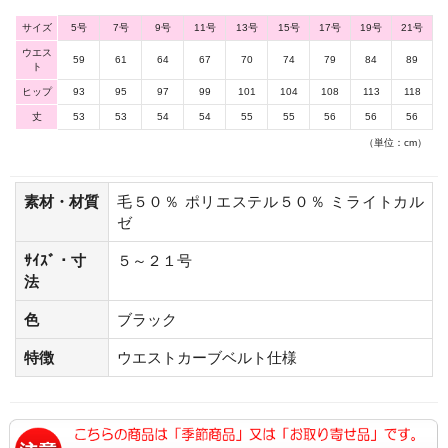
サイズ
5号
7号
9号
11号
13号
15号
17号
19号
21号
ウエス
59
61
64
67
70
74
79
84
89
ト
ヒップ
93
95
97
99
101
104
108
113
118
丈
53
53
54
54
55
55
56
56
56
（単位：cm）
素材・材質
毛５０％ ポリエステル５０％ ミライトカル
ゼ
ｻｲｽﾞ・寸
５～２１号
法
色
ブラック
特徴
ウエストカーブベルト仕様