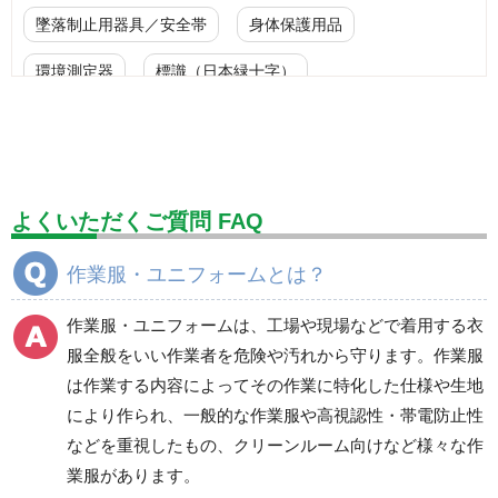
墜落制止用器具／安全帯
身体保護用品
環境測定器
標識（日本緑十字）
標識（ユニットの安全標識）
標識（ユニットの建設標識）
標識関連商品
設備用品・作業補助用品
工事作業用品
よくいただくご質問 FAQ
分煙対策機器
衛生用品
保安・保守用品
作業服・ユニフォームとは？
電気保守用品
ワイパー
クリーンルーム対策用品
作業服・ユニフォームは、工場や現場などで着用する衣
防災グッズ（防災セット）
救急医療品
服全般をいい作業者を危険や汚れから守ります。作業服
は作業する内容によってその作業に特化した仕様や生地
健康管理器具
季節商品
ウイルス対策用品
により作られ、一般的な作業服や高視認性・帯電防止性
などを重視したもの、クリーンルーム向けなど様々な作
商品カテゴリ一覧
業服があります。
ブルゾン
ジャンパー