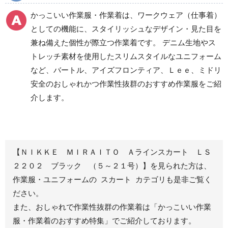
食品産業用ワークパン
かっこいい作業服・作業着は、ワークウェア（仕事着）
ツ
としての機能に、スタイリッシュなデザイン・見た目を
クリーンウェアワーク
兼ね備えた個性が際立つ作業着です。 デニム生地やス
パンツ
トレッチ素材を使用したスリムスタイルなユニフォーム
など、バートル、アイズフロンティア、Ｌｅｅ、ミドリ
安全のおしゃれかつ作業性抜群のおすすめ作業服をご紹
レディース作業着
シャツ
介します。
ブルゾン
長袖
春夏長袖
半袖
秋冬長袖
春夏半袖
【ＮＩＫＫＥ ＭＩＲＡＩＴＯ Ａラインスカート ＬＳ
ジャンパー
２２０２ ブラック （５～２１号）】を見られた方は、
作業服・ユニフォームの スカート カテゴリも是非ご覧く
秋冬長袖
ださい。
春夏半袖
また、おしゃれで作業性抜群の作業着は
「かっこいい作業
スモック
服・作業着のおすすめ特集」
でご紹介しております。