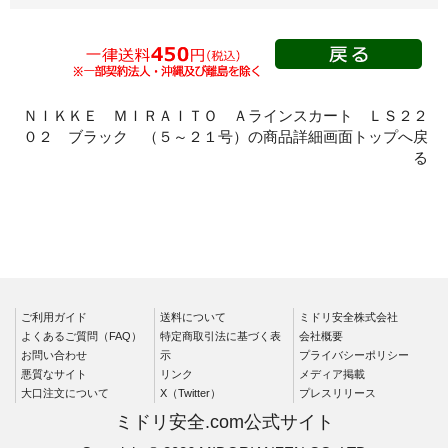
春夏長袖
秋冬長袖
春夏半袖
クリーンウェ
ア
ＮＩＫＫＥ ＭＩＲＡＩＴＯ Ａラインスカート ＬＳ２２
０２ ブラック （５～２１号）の商品詳細画面トップへ戻
シャツ
る
春夏長袖
秋冬長袖
春夏半袖
ワークパンツ
春夏
ご利用ガイド
送料について
ミドリ安全株式会社
秋冬
よくあるご質問（FAQ）
特定商取引法に基づく表
会社概要
通年
お問い合わせ
示
プライバシーポリシー
悪質なサイト
リンク
メディア掲載
食品産業用
大口注文について
X（Twitter）
プレスリリース
クリーンウェ
ミドリ安全.com公式サイト
ア