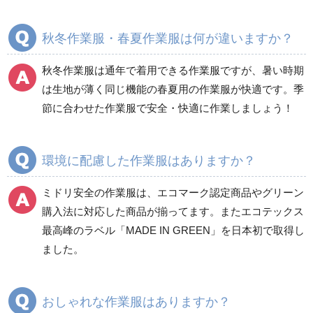
春夏長袖
春夏長袖
秋冬作業服・春夏作業服は何が違いますか？
秋冬長袖
秋冬長袖
春夏半袖
春夏半袖
秋冬作業服は通年で着用できる作業服ですが、暑い時期
食品産業用長袖
通年
は生地が薄く同じ機能の春夏用の作業服が快適です。季
食品産業用半袖
節に合わせた作業服で安全・快適に作業しましょう！
クリーンウェア
通年
環境に配慮した作業服はありますか？
ミドリ安全の作業服は、エコマーク認定商品やグリーン
ワークパンツ
カーゴパンツ
購入法に対応した商品が揃ってます。またエコテックス
春夏ワークパンツ作業
春夏カーゴパンツ作業
最高峰のラベル「MADE IN GREEN」を日本初で取得し
ズボン
ズボン
ました。
秋冬ワークパンツ作業
秋冬カーゴパンツ作業
ズボン
ズボン
通年ワークパンツ作業
通年カーゴパンツ作業
おしゃれな作業服はありますか？
ズボン
ズボン