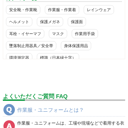
安全靴・作業靴
作業服・作業着
レインウェア
ヘルメット
保護メガネ
保護面
耳栓・イヤーマフ
マスク
作業用手袋
墜落制止用器具／安全帯
身体保護用品
環境測定器
標識（日本緑十字）
標識（ユニットの安全標識）
標識（ユニットの建設標識）
標識関連商品
設備用品・作業補助用品
工事作業用品
よくいただくご質問 FAQ
分煙対策機器
衛生用品
保安・保守用品
作業服・ユニフォームとは？
電気保守用品
ワイパー
クリーンルーム対策用品
作業服・ユニフォームは、工場や現場などで着用する衣