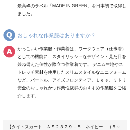
春夏ワークパンツ作業
春夏カーゴパンツ作業
最高峰のラベル「MADE IN GREEN」を日本初で取得し
ズボン
ズボン
ました。
秋冬ワークパンツ作業
秋冬カーゴパンツ作業
ズボン
ズボン
通年ワークパンツ作業
通年カーゴパンツ作業
おしゃれな作業服はありますか？
ズボン
ズボン
食品産業用ワークパン
かっこいい作業服・作業着は、ワークウェア（仕事着）
ツ
としての機能に、スタイリッシュなデザイン・見た目を
クリーンウェアワーク
兼ね備えた個性が際立つ作業着です。 デニム生地やス
パンツ
トレッチ素材を使用したスリムスタイルなユニフォーム
など、バートル、アイズフロンティア、Ｌｅｅ、ミドリ
安全のおしゃれかつ作業性抜群のおすすめ作業服をご紹
レディース作業着
シャツ
介します。
ブルゾン
長袖
春夏長袖
半袖
秋冬長袖
春夏半袖
【タイトスカート ＡＳ２３２９－８ ネイビー （５～