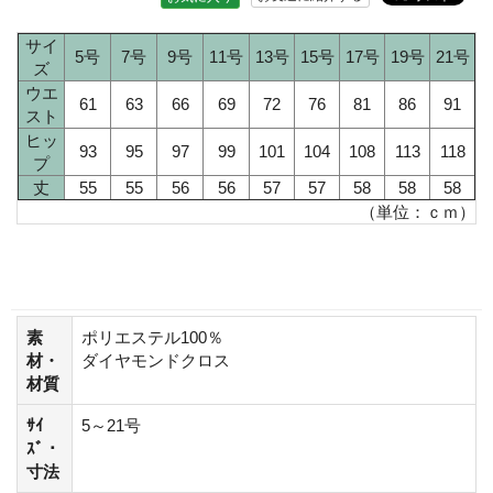
サイ
5号
7号
9号
11号
13号
15号
17号
19号
21号
ズ
ウエ
61
63
66
69
72
76
81
86
91
スト
ヒッ
93
95
97
99
101
104
108
113
118
プ
丈
55
55
56
56
57
57
58
58
58
（単位：ｃｍ）
素
ポリエステル100％
材・
ダイヤモンドクロス
材質
ｻｲ
5～21号
ｽﾞ・
寸法