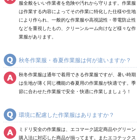
防災グッズ（防災セット）
救急医療品
服全般をいい作業者を危険や汚れから守ります。作業服
は作業する内容によってその作業に特化した仕様や生地
健康管理器具
季節商品
ウイルス対策用品
により作られ、一般的な作業服や高視認性・帯電防止性
などを重視したもの、クリーンルーム向けなど様々な作
商品カテゴリ一覧
業服があります。
ブルゾン
ジャンパー
春夏長袖
春夏長袖
秋冬作業服・春夏作業服は何が違いますか？
秋冬長袖
秋冬長袖
春夏半袖
春夏半袖
秋冬作業服は通年で着用できる作業服ですが、暑い時期
食品産業用長袖
通年
は生地が薄く同じ機能の春夏用の作業服が快適です。季
食品産業用半袖
節に合わせた作業服で安全・快適に作業しましょう！
クリーンウェア
通年
環境に配慮した作業服はありますか？
ミドリ安全の作業服は、エコマーク認定商品やグリーン
ワークパンツ
カーゴパンツ
購入法に対応した商品が揃ってます。またエコテックス