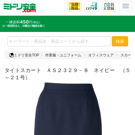
T
o
g
g
l
e
検索
n
a
ミドリ安全TOP
作業服・ユニフォーム
オフィスウェア
スカート
v
i
タイトスカート ＡＳ２３２９－８ ネイビー （５
g
a
～２１号）
t
i
o
n