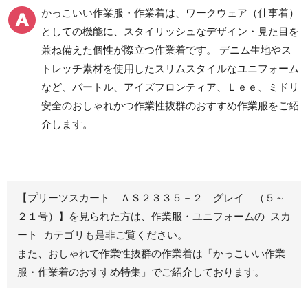
食品産業用ワークパン
かっこいい作業服・作業着は、ワークウェア（仕事着）
ツ
としての機能に、スタイリッシュなデザイン・見た目を
クリーンウェアワーク
兼ね備えた個性が際立つ作業着です。 デニム生地やス
パンツ
トレッチ素材を使用したスリムスタイルなユニフォーム
など、バートル、アイズフロンティア、Ｌｅｅ、ミドリ
安全のおしゃれかつ作業性抜群のおすすめ作業服をご紹
レディース作業着
シャツ
介します。
ブルゾン
長袖
春夏長袖
半袖
秋冬長袖
春夏半袖
【プリーツスカート ＡＳ２３３５－２ グレイ （５～
ジャンパー
２１号）】を見られた方は、作業服・ユニフォームの スカ
ート カテゴリも是非ご覧ください。
秋冬長袖
また、おしゃれで作業性抜群の作業着は
「かっこいい作業
春夏半袖
服・作業着のおすすめ特集」
でご紹介しております。
スモック
春夏長袖