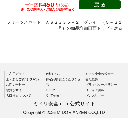
秋冬長袖
春夏半袖
クリーンウェ
プリーツスカート ＡＳ２３３５－２ グレイ （５～２１
ア
号）の商品詳細画面トップへ戻る
シャツ
春夏長袖
秋冬長袖
春夏半袖
ワークパンツ
ご利用ガイド
送料について
ミドリ安全株式会社
よくあるご質問（FAQ）
特定商取引法に基づく表
会社概要
春夏
お問い合わせ
示
プライバシーポリシー
秋冬
悪質なサイト
リンク
メディア掲載
大口注文について
X（Twitter）
プレスリリース
通年
ミドリ安全.com公式サイト
食品産業用
Copyright © 2026 MIDORIANZEN CO.,LTD
クリーンウェ
ア