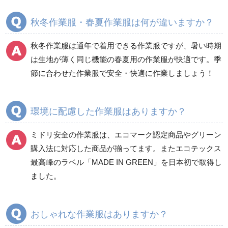
春夏長袖
春夏長袖
秋冬作業服・春夏作業服は何が違いますか？
秋冬長袖
秋冬長袖
春夏半袖
春夏半袖
秋冬作業服は通年で着用できる作業服ですが、暑い時期
食品産業用長袖
通年
は生地が薄く同じ機能の春夏用の作業服が快適です。季
食品産業用半袖
節に合わせた作業服で安全・快適に作業しましょう！
クリーンウェア
通年
環境に配慮した作業服はありますか？
ミドリ安全の作業服は、エコマーク認定商品やグリーン
ワークパンツ
カーゴパンツ
購入法に対応した商品が揃ってます。またエコテックス
春夏ワークパンツ作業
春夏カーゴパンツ作業
最高峰のラベル「MADE IN GREEN」を日本初で取得し
ズボン
ズボン
ました。
秋冬ワークパンツ作業
秋冬カーゴパンツ作業
ズボン
ズボン
通年ワークパンツ作業
通年カーゴパンツ作業
おしゃれな作業服はありますか？
ズボン
ズボン