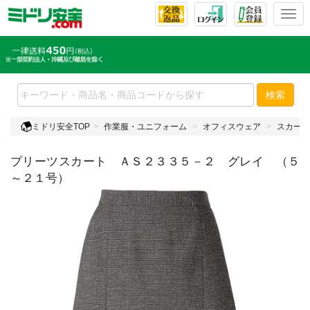
T
o
g
g
l
e
検索
n
a
ミドリ安全TOP
作業服・ユニフォーム
オフィスウェア
スカート
v
i
プリーツスカート ＡＳ２３３５－２ グレイ （５
g
a
～２１号）
t
i
o
n