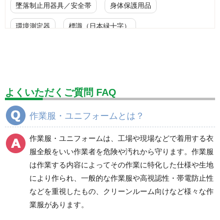
墜落制止用器具／安全帯
身体保護用品
環境測定器
標識（日本緑十字）
標識（ユニットの安全標識）
標識（ユニットの建設標識）
標識関連商品
設備用品・作業補助用品
工事作業用品
よくいただくご質問 FAQ
分煙対策機器
衛生用品
保安・保守用品
作業服・ユニフォームとは？
電気保守用品
ワイパー
クリーンルーム対策用品
作業服・ユニフォームは、工場や現場などで着用する衣
防災グッズ（防災セット）
救急医療品
服全般をいい作業者を危険や汚れから守ります。作業服
は作業する内容によってその作業に特化した仕様や生地
健康管理器具
季節商品
ウイルス対策用品
により作られ、一般的な作業服や高視認性・帯電防止性
などを重視したもの、クリーンルーム向けなど様々な作
商品カテゴリ一覧
業服があります。
ブルゾン
ジャンパー