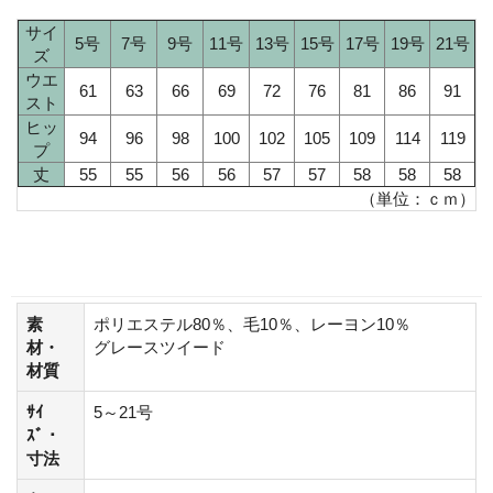
サイ
5号
7号
9号
11号
13号
15号
17号
19号
21号
ズ
ウエ
61
63
66
69
72
76
81
86
91
スト
ヒッ
94
96
98
100
102
105
109
114
119
プ
丈
55
55
56
56
57
57
58
58
58
（単位：ｃｍ）
素
ポリエステル80％、毛10％、レーヨン10％
材・
グレースツイード
材質
ｻｲ
5～21号
ｽﾞ・
寸法