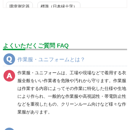
環境測定器
標識（日本緑十字）
標識（ユニットの安全標識）
標識（ユニットの建設標識）
標識関連商品
設備用品・作業補助用品
工事作業用品
よくいただくご質問 FAQ
分煙対策機器
衛生用品
保安・保守用品
作業服・ユニフォームとは？
電気保守用品
ワイパー
クリーンルーム対策用品
作業服・ユニフォームは、工場や現場などで着用する衣
防災グッズ（防災セット）
救急医療品
服全般をいい作業者を危険や汚れから守ります。作業服
は作業する内容によってその作業に特化した仕様や生地
健康管理器具
季節商品
ウイルス対策用品
により作られ、一般的な作業服や高視認性・帯電防止性
などを重視したもの、クリーンルーム向けなど様々な作
商品カテゴリ一覧
業服があります。
ブルゾン
ジャンパー
春夏長袖
春夏長袖