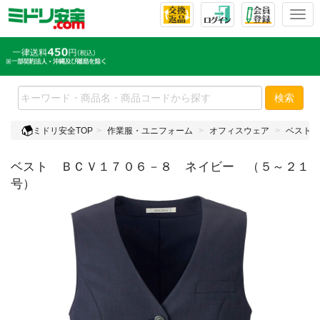
T
o
g
g
l
e
検索
n
a
ミドリ安全TOP
作業服・ユニフォーム
オフィスウェア
ベスト
v
i
ベスト ＢＣＶ１７０６－８ ネイビー （５～２１
g
a
号）
t
i
o
n