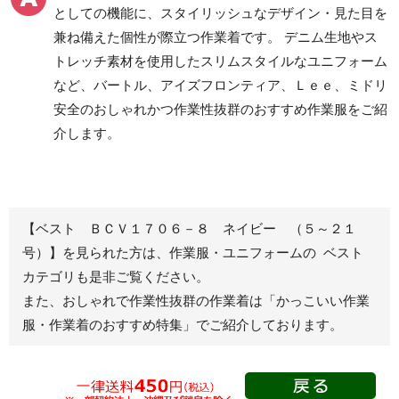
としての機能に、スタイリッシュなデザイン・見た目を
クリーンウェアワーク
兼ね備えた個性が際立つ作業着です。 デニム生地やス
パンツ
トレッチ素材を使用したスリムスタイルなユニフォーム
など、バートル、アイズフロンティア、Ｌｅｅ、ミドリ
安全のおしゃれかつ作業性抜群のおすすめ作業服をご紹
レディース作業着
シャツ
介します。
ブルゾン
長袖
春夏長袖
半袖
秋冬長袖
春夏半袖
【ベスト ＢＣＶ１７０６－８ ネイビー （５～２１
ジャンパー
号）】を見られた方は、作業服・ユニフォームの ベスト
カテゴリも是非ご覧ください。
秋冬長袖
また、おしゃれで作業性抜群の作業着は
「かっこいい作業
春夏半袖
服・作業着のおすすめ特集」
でご紹介しております。
スモック
春夏長袖
秋冬長袖