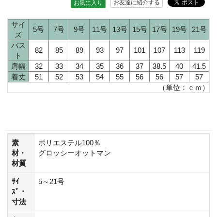
お友達に紹介する
お気に入り
サイ
5号
7号
9号
11号
13号
15号
17号
19号
21号
ズ
バス
82
85
89
93
97
101
107
113
119
ト
肩幅
32
33
34
35
36
37
38.5
40
41.5
着丈
51
52
53
54
55
56
56
57
57
（単位：ｃｍ）
素
ポリエステル100％
材・
グロッシーオットマン
材質
ｻｲ
5～21号
ｽﾞ・
寸法