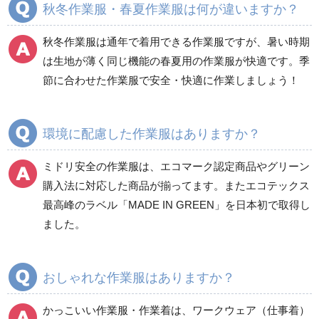
秋冬作業服・春夏作業服は何が違いますか？
秋冬長袖
秋冬長袖
春夏半袖
春夏半袖
秋冬作業服は通年で着用できる作業服ですが、暑い時期
食品産業用長袖
通年
は生地が薄く同じ機能の春夏用の作業服が快適です。季
食品産業用半袖
節に合わせた作業服で安全・快適に作業しましょう！
クリーンウェア
通年
環境に配慮した作業服はありますか？
ミドリ安全の作業服は、エコマーク認定商品やグリーン
ワークパンツ
カーゴパンツ
購入法に対応した商品が揃ってます。またエコテックス
春夏ワークパンツ作業
春夏カーゴパンツ作業
最高峰のラベル「MADE IN GREEN」を日本初で取得し
ズボン
ズボン
ました。
秋冬ワークパンツ作業
秋冬カーゴパンツ作業
ズボン
ズボン
通年ワークパンツ作業
通年カーゴパンツ作業
おしゃれな作業服はありますか？
ズボン
ズボン
食品産業用ワークパン
かっこいい作業服・作業着は、ワークウェア（仕事着）
ツ