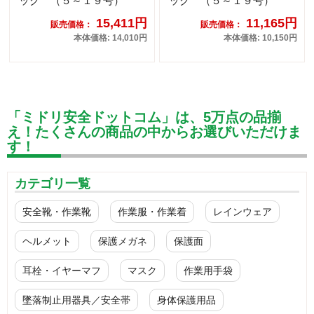
ック （５～１９号）
ック （５～１９号）
15,411円
11,165円
販売価格：
販売価格：
本体価格: 14,010円
本体価格: 10,150円
「ミドリ安全ドットコム」は、5万点の品揃
え！たくさんの商品の中からお選びいただけま
す！
カテゴリ一覧
安全靴・作業靴
作業服・作業着
レインウェア
ヘルメット
保護メガネ
保護面
耳栓・イヤーマフ
マスク
作業用手袋
墜落制止用器具／安全帯
身体保護用品