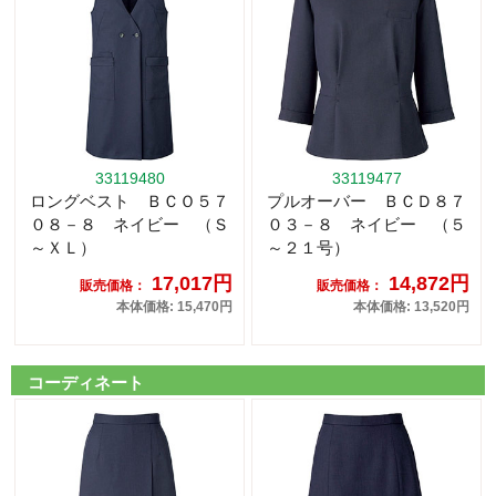
33119480
33119477
ロングベスト ＢＣＯ５７
プルオーバー ＢＣＤ８７
０８－８ ネイビー （Ｓ
０３－８ ネイビー （５
～ＸＬ）
～２１号）
17,017円
14,872円
販売価格：
販売価格：
本体価格: 15,470円
本体価格: 13,520円
コーディネート