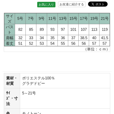
お友達に紹介する
お気に入り
サイ
5号
7号
9号
11号
13号
15号
17号
19号
21号
ズ
バス
82
85
89
93
97
101
107
113
119
ト
肩幅
32
33
34
35
36
37
38.5
40
41.5
着丈
51
52
53
54
55
56
56
57
57
（単位：ｃｍ）
素材・
ポリエステル100％
材質
グラデドビー
ｻｲ
5～21号
ｽﾞ・寸
法
色
モノトーン