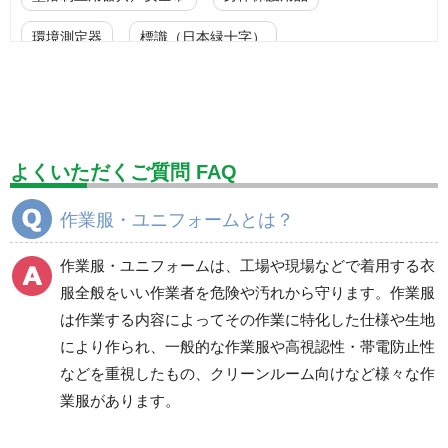
環境測定器
標識（日本緑十字）
標識（ユニットの安全標識）
標識（ユニットの建設標識）
標識関連商品
設備用品・作業補助用品
工事作業用品
よくいただくご質問 FAQ
分煙対策機器
衛生用品
保安・保守用品
作業服・ユニフォームとは？
電気保守用品
ワイパー
クリーンルーム対策用品
作業服・ユニフォームは、工場や現場などで着用する衣
防災グッズ（防災セット）
救急医療品
服全般をいい作業者を危険や汚れから守ります。作業服
は作業する内容によってその作業に特化した仕様や生地
健康管理器具
季節商品
ウイルス対策用品
により作られ、一般的な作業服や高視認性・帯電防止性
などを重視したもの、クリーンルーム向けなど様々な作
商品カテゴリ一覧
業服があります。
ブルゾン
ジャンパー