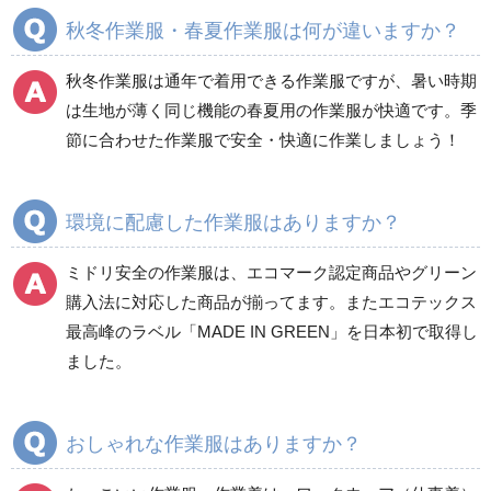
春夏長袖
春夏長袖
秋冬作業服・春夏作業服は何が違いますか？
秋冬長袖
秋冬長袖
春夏半袖
春夏半袖
秋冬作業服は通年で着用できる作業服ですが、暑い時期
食品産業用長袖
通年
は生地が薄く同じ機能の春夏用の作業服が快適です。季
食品産業用半袖
節に合わせた作業服で安全・快適に作業しましょう！
クリーンウェア
通年
環境に配慮した作業服はありますか？
ミドリ安全の作業服は、エコマーク認定商品やグリーン
ワークパンツ
カーゴパンツ
購入法に対応した商品が揃ってます。またエコテックス
春夏ワークパンツ作業
春夏カーゴパンツ作業
最高峰のラベル「MADE IN GREEN」を日本初で取得し
ズボン
ズボン
ました。
秋冬ワークパンツ作業
秋冬カーゴパンツ作業
ズボン
ズボン
通年ワークパンツ作業
通年カーゴパンツ作業
おしゃれな作業服はありますか？
ズボン
ズボン
食品産業用ワークパン