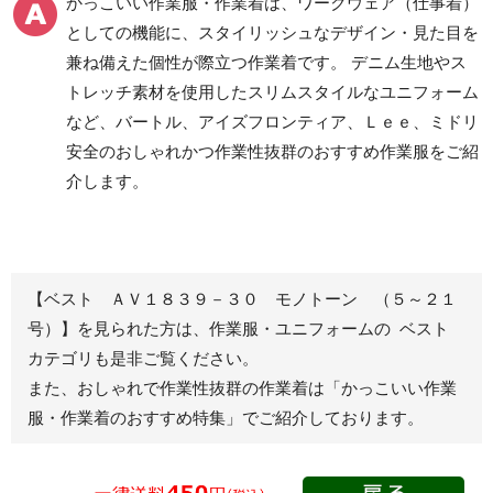
かっこいい作業服・作業着は、ワークウェア（仕事着）
ツ
としての機能に、スタイリッシュなデザイン・見た目を
クリーンウェアワーク
兼ね備えた個性が際立つ作業着です。 デニム生地やス
パンツ
トレッチ素材を使用したスリムスタイルなユニフォーム
など、バートル、アイズフロンティア、Ｌｅｅ、ミドリ
安全のおしゃれかつ作業性抜群のおすすめ作業服をご紹
レディース作業着
シャツ
介します。
ブルゾン
長袖
春夏長袖
半袖
秋冬長袖
春夏半袖
【ベスト ＡＶ１８３９－３０ モノトーン （５～２１
ジャンパー
号）】を見られた方は、作業服・ユニフォームの ベスト
カテゴリも是非ご覧ください。
秋冬長袖
また、おしゃれで作業性抜群の作業着は
「かっこいい作業
春夏半袖
服・作業着のおすすめ特集」
でご紹介しております。
スモック
春夏長袖