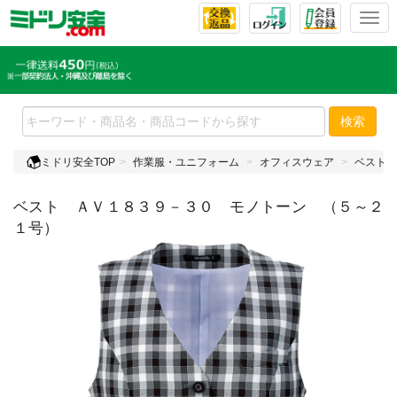
T
o
g
g
l
e
検索
n
a
ミドリ安全TOP
作業服・ユニフォーム
オフィスウェア
ベスト
v
i
ベスト ＡＶ１８３９－３０ モノトーン （５～２
g
a
１号）
t
i
o
n