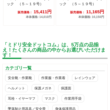
ック （５～１９号）
ック （５～１９号）
15,411円
11,165円
販売価格：
販売価格：
本体価格: 14,010円
本体価格: 10,150円
「ミドリ安全ドットコム」は、5万点の品揃
え！たくさんの商品の中からお選びいただけま
す！
カテゴリ一覧
安全靴・作業靴
作業服・作業着
レインウェア
ヘルメット
保護メガネ
保護面
耳栓・イヤーマフ
マスク
作業用手袋
墜落制止用器具／安全帯
身体保護用品