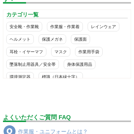
カテゴリ一覧
安全靴・作業靴
作業服・作業着
レインウェア
ヘルメット
保護メガネ
保護面
耳栓・イヤーマフ
マスク
作業用手袋
墜落制止用器具／安全帯
身体保護用品
環境測定器
標識（日本緑十字）
標識（ユニットの安全標識）
標識（ユニットの建設標識）
標識関連商品
設備用品・作業補助用品
工事作業用品
よくいただくご質問 FAQ
分煙対策機器
衛生用品
保安・保守用品
作業服・ユニフォームとは？