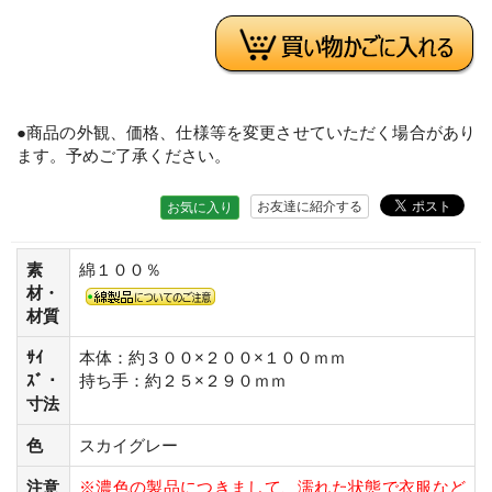
●商品の外観、価格、仕様等を変更させていただく場合があり
ます。予めご了承ください。
お友達に紹介する
お気に入り
素
綿１００％
材・
材質
ｻｲ
本体：約３００×２００×１００ｍｍ
ｽﾞ・
持ち手：約２５×２９０ｍｍ
寸法
色
スカイグレー
注意
※濃色の製品につきまして、濡れた状態で衣服など