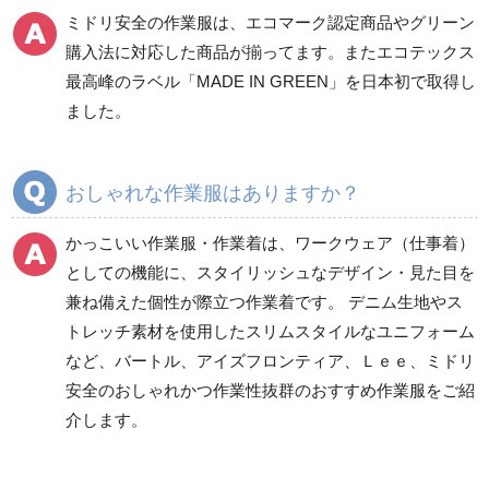
ミドリ安全の作業服は、エコマーク認定商品やグリーン
ワークパンツ
カーゴパンツ
購入法に対応した商品が揃ってます。またエコテックス
春夏ワークパンツ作業
春夏カーゴパンツ作業
最高峰のラベル「MADE IN GREEN」を日本初で取得し
ズボン
ズボン
ました。
秋冬ワークパンツ作業
秋冬カーゴパンツ作業
ズボン
ズボン
通年ワークパンツ作業
通年カーゴパンツ作業
おしゃれな作業服はありますか？
ズボン
ズボン
食品産業用ワークパン
かっこいい作業服・作業着は、ワークウェア（仕事着）
ツ
としての機能に、スタイリッシュなデザイン・見た目を
クリーンウェアワーク
兼ね備えた個性が際立つ作業着です。 デニム生地やス
パンツ
トレッチ素材を使用したスリムスタイルなユニフォーム
など、バートル、アイズフロンティア、Ｌｅｅ、ミドリ
安全のおしゃれかつ作業性抜群のおすすめ作業服をご紹
レディース作業着
シャツ
介します。
ブルゾン
長袖
春夏長袖
半袖