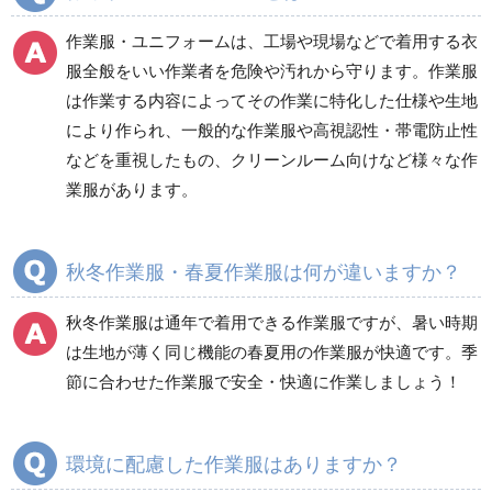
電気保守用品
ワイパー
クリーンルーム対策用品
作業服・ユニフォームは、工場や現場などで着用する衣
防災グッズ（防災セット）
救急医療品
服全般をいい作業者を危険や汚れから守ります。作業服
は作業する内容によってその作業に特化した仕様や生地
健康管理器具
季節商品
ウイルス対策用品
により作られ、一般的な作業服や高視認性・帯電防止性
などを重視したもの、クリーンルーム向けなど様々な作
商品カテゴリ一覧
業服があります。
ブルゾン
ジャンパー
春夏長袖
春夏長袖
秋冬作業服・春夏作業服は何が違いますか？
秋冬長袖
秋冬長袖
春夏半袖
春夏半袖
秋冬作業服は通年で着用できる作業服ですが、暑い時期
食品産業用長袖
通年
は生地が薄く同じ機能の春夏用の作業服が快適です。季
食品産業用半袖
節に合わせた作業服で安全・快適に作業しましょう！
クリーンウェア
通年
環境に配慮した作業服はありますか？