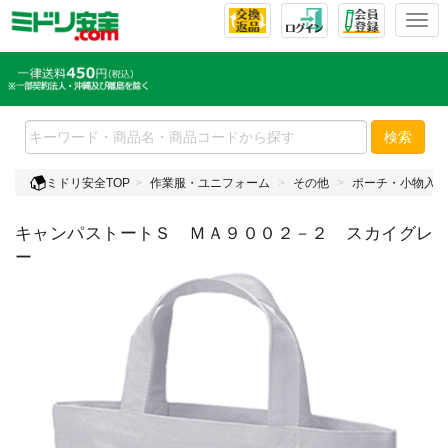
T
o
g
g
l
e
検索
n
a
ミドリ安全TOP
作業服・ユニフォーム
その他
ポーチ・小物入れ
v
i
キャンパストートＳ ＭＡ９００２－２ スカイグレ
g
a
ー
t
i
o
n