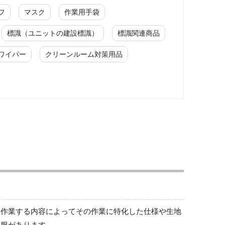
フ
マスク
作業用手袋
標識（ユニットの建設標識）
標識関連商品
ワイパー
クリーンルーム対策用品
ワークパンツ
春夏ワークパンツ作業ズボン
秋冬ワークパンツ作業ズボン
通年ワークパンツ作業ズボン
食品産業用ワークパンツ
クリーンウェアワークパンツ
は作業する内容によってその作業に特化した仕様や生地
業服があります。