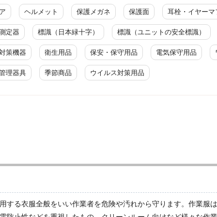
ア
ヘルメット
保護メガネ
保護面
耳栓・イヤーマ
測定器
標識（日本緑十字）
標識（ユニットの安全標識）
対策機器
衛生用品
保安・保守用品
電気保守用品
管理器具
季節商品
ウイルス対策用品
ジャンパー
春夏長袖
秋冬長袖
春夏半袖
通年
用する衣服全般をいい作業者を危険や汚れから守ります。作業服
電防止性などを重視したもの、クリーンルーム向けなど様々な作