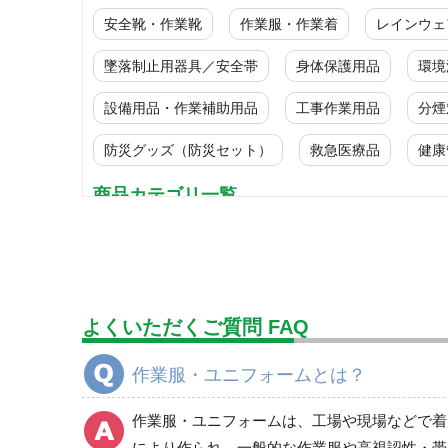
安全靴・作業靴
作業服・作業着
レインウェ
墜落制止用器具／安全帯
身体保護用品
環境
設備用品・作業補助用品
工事作業用品
分煙
防災グッズ（防災セット）
救急医療品
健康
商品カテゴリ一覧
ブルゾン
春夏長袖
秋冬長袖
よくいただくご質問 FAQ
春夏半袖
食品産業用長袖
作業服・ユニフォームとは？
食品産業用半袖
クリーンウェア
作業服・ユニフォームは、工場や現場などで着
通年
により作られ、一般的な作業服や高視認性・帯