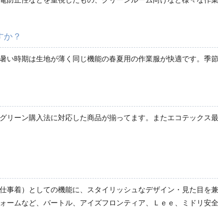
すか？
レディース作業着
ブルゾン
暑い時期は生地が薄く同じ機能の春夏用の作業服が快適です。季
春夏長袖
秋冬長袖
春夏半袖
ジャンパー
リーン購入法に対応した商品が揃ってます。またエコテックス最高峰の
秋冬長袖
春夏半袖
スモック
春夏長袖
秋冬長袖
仕事着）としての機能に、スタイリッシュなデザイン・見た目を兼
春夏半袖
ォームなど、バートル、アイズフロンティア、Ｌｅｅ、ミドリ安
クリーンウェア