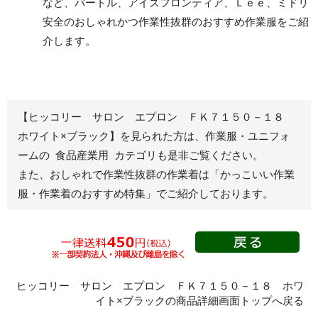
など、バートル、アイズフロンティア、Ｌｅｅ、ミドリ
安全のおしゃれかつ作業性抜群のおすすめ作業服をご紹
レディース作業着
シャツ
介します。
ブルゾン
長袖
春夏長袖
半袖
秋冬長袖
春夏半袖
【ヒッコリー サロン エプロン ＦＫ７１５０－１８
ジャンパー
ホワイト×ブラック】を見られた方は、作業服・ユニフォ
ームの 食品産業用 カテゴリも是非ご覧ください。
秋冬長袖
また、おしゃれで作業性抜群の作業着は
「かっこいい作業
春夏半袖
服・作業着のおすすめ特集」
でご紹介しております。
スモック
春夏長袖
秋冬長袖
春夏半袖
クリーンウェ
ヒッコリー サロン エプロン ＦＫ７１５０－１８ ホワ
ア
イト×ブラックの商品詳細画面トップへ戻る