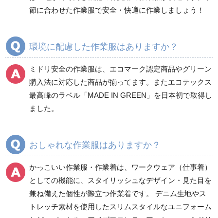
食品産業用半袖
節に合わせた作業服で安全・快適に作業しましょう！
クリーンウェア
通年
環境に配慮した作業服はありますか？
ミドリ安全の作業服は、エコマーク認定商品やグリーン
ワークパンツ
カーゴパンツ
購入法に対応した商品が揃ってます。またエコテックス
春夏ワークパンツ作業
春夏カーゴパンツ作業
最高峰のラベル「MADE IN GREEN」を日本初で取得し
ズボン
ズボン
ました。
秋冬ワークパンツ作業
秋冬カーゴパンツ作業
ズボン
ズボン
通年ワークパンツ作業
通年カーゴパンツ作業
おしゃれな作業服はありますか？
ズボン
ズボン
食品産業用ワークパン
かっこいい作業服・作業着は、ワークウェア（仕事着）
ツ
としての機能に、スタイリッシュなデザイン・見た目を
クリーンウェアワーク
兼ね備えた個性が際立つ作業着です。 デニム生地やス
パンツ
トレッチ素材を使用したスリムスタイルなユニフォーム