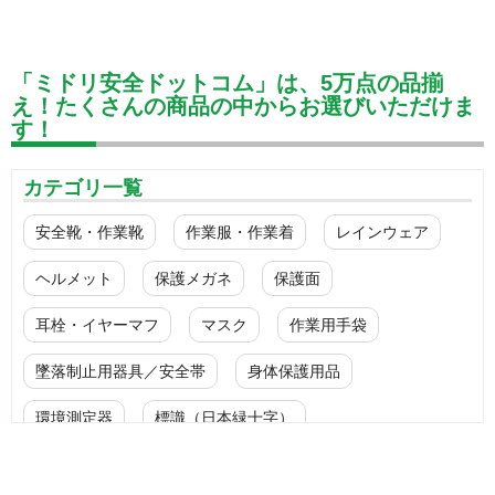
「ミドリ安全ドットコム」は、5万点の品揃
え！たくさんの商品の中からお選びいただけま
す！
カテゴリ一覧
安全靴・作業靴
作業服・作業着
レインウェア
ヘルメット
保護メガネ
保護面
耳栓・イヤーマフ
マスク
作業用手袋
墜落制止用器具／安全帯
身体保護用品
環境測定器
標識（日本緑十字）
標識（ユニットの安全標識）