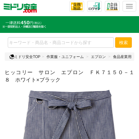
T
o
g
g
l
e
検索
n
a
ミドリ安全TOP
作業服・ユニフォーム
エプロン
食品産業用
v
i
ヒッコリー サロン エプロン ＦＫ７１５０－１
g
a
８ ホワイト×ブラック
t
i
o
n