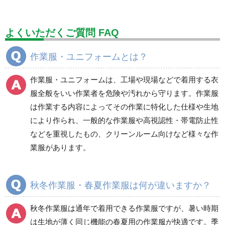
標識（ユニットの建設標識）
標識関連商品
設備用品・作業補助用品
工事作業用品
よくいただくご質問 FAQ
分煙対策機器
衛生用品
保安・保守用品
作業服・ユニフォームとは？
電気保守用品
ワイパー
クリーンルーム対策用品
作業服・ユニフォームは、工場や現場などで着用する衣
防災グッズ（防災セット）
救急医療品
服全般をいい作業者を危険や汚れから守ります。作業服
は作業する内容によってその作業に特化した仕様や生地
健康管理器具
季節商品
ウイルス対策用品
により作られ、一般的な作業服や高視認性・帯電防止性
などを重視したもの、クリーンルーム向けなど様々な作
商品カテゴリ一覧
業服があります。
ブルゾン
ジャンパー
春夏長袖
春夏長袖
秋冬作業服・春夏作業服は何が違いますか？
秋冬長袖
秋冬長袖
春夏半袖
春夏半袖
秋冬作業服は通年で着用できる作業服ですが、暑い時期
食品産業用長袖
通年
は生地が薄く同じ機能の春夏用の作業服が快適です。季