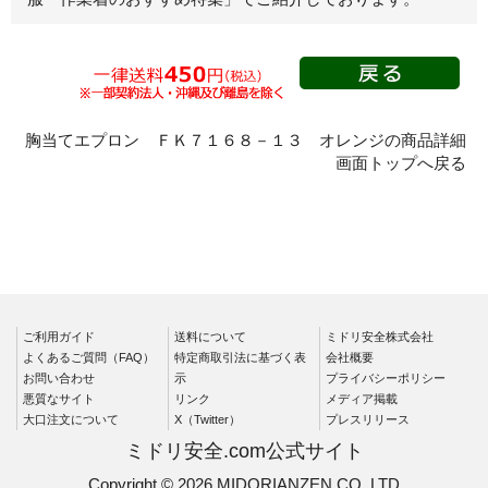
スモック
春夏長袖
秋冬長袖
春夏半袖
クリーンウェ
胸当てエプロン ＦＫ７１６８－１３ オレンジの商品詳細
ア
画面トップへ戻る
シャツ
春夏長袖
秋冬長袖
春夏半袖
ワークパンツ
ご利用ガイド
送料について
ミドリ安全株式会社
よくあるご質問（FAQ）
特定商取引法に基づく表
会社概要
春夏
お問い合わせ
示
プライバシーポリシー
秋冬
悪質なサイト
リンク
メディア掲載
大口注文について
X（Twitter）
プレスリリース
通年
ミドリ安全.com公式サイト
食品産業用
Copyright © 2026 MIDORIANZEN CO.,LTD