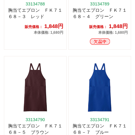
33134788
33134789
胸当てエプロン ＦＫ７１
胸当てエプロン ＦＫ７１
６８－３ レッド
６８－４ グリーン
1,848円
1,848円
販売価格：
販売価格：
本体価格: 1,680円
本体価格: 1,680円
33134790
33134791
胸当てエプロン ＦＫ７１
胸当てエプロン ＦＫ７１
６８－５ ブラウン
６８－７ ブルー