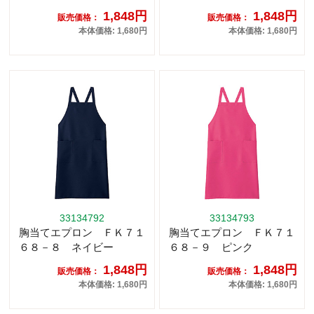
1,848円
1,848円
販売価格：
販売価格：
本体価格: 1,680円
本体価格: 1,680円
33134792
33134793
胸当てエプロン ＦＫ７１
胸当てエプロン ＦＫ７１
６８－８ ネイビー
６８－９ ピンク
1,848円
1,848円
販売価格：
販売価格：
本体価格: 1,680円
本体価格: 1,680円