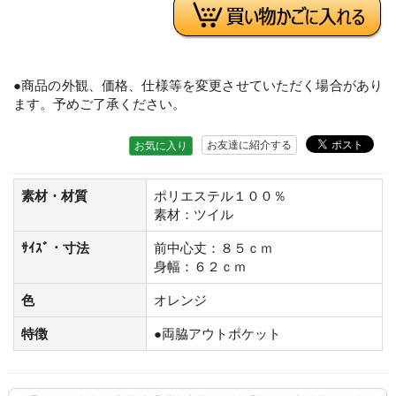
●商品の外観、価格、仕様等を変更させていただく場合があり
ます。予めご了承ください。
お友達に紹介する
お気に入り
素材・材質
ポリエステル１００％
素材：ツイル
ｻｲｽﾞ・寸法
前中心丈：８５ｃｍ
身幅：６２ｃｍ
色
オレンジ
特徴
●両脇アウトポケット