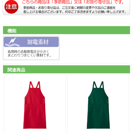
機能
関連商品