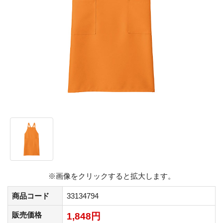
※画像をクリックすると拡大します。
商品コード
33134794
販売価格
1,848円