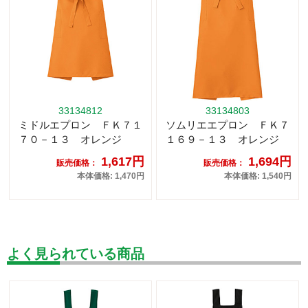
33134812
33134803
ミドルエプロン ＦＫ７１
ソムリエエプロン ＦＫ７
７０－１３ オレンジ
１６９－１３ オレンジ
1,617円
1,694円
販売価格：
販売価格：
本体価格: 1,470円
本体価格: 1,540円
よく見られている商品