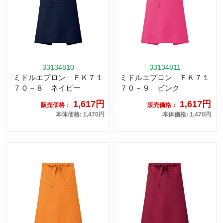
33134810
33134811
ミドルエプロン ＦＫ７１
ミドルエプロン ＦＫ７１
７０－８ ネイビー
７０－９ ピンク
1,617円
1,617円
販売価格：
販売価格：
本体価格: 1,470円
本体価格: 1,470円