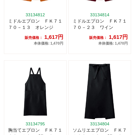
33134812
33134814
ミドルエプロン ＦＫ７１
ミドルエプロン ＦＫ７１
７０－１３ オレンジ
７０－２３ ワイン
1,617円
1,617円
販売価格：
販売価格：
本体価格: 1,470円
本体価格: 1,470円
33134795
33134804
胸当てエプロン ＦＫ７１
ソムリエエプロン ＦＫ７