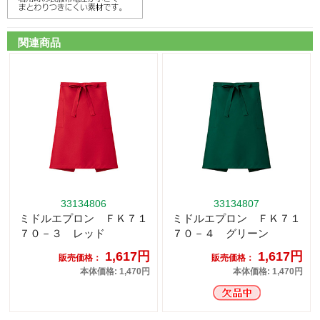
関連商品
33134806
33134807
ミドルエプロン ＦＫ７１
ミドルエプロン ＦＫ７１
７０－３ レッド
７０－４ グリーン
1,617円
1,617円
販売価格：
販売価格：
本体価格: 1,470円
本体価格: 1,470円