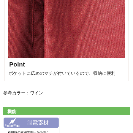
Point
ポケットに広めのマチが付いているので、収納に便利
参考カラー：ワイン
機能