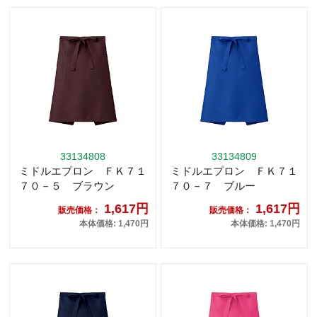
33134808
33134809
ミドルエプロン ＦＫ７１
ミドルエプロン ＦＫ７１
７０－５ ブラウン
７０－７ ブルー
1,617円
1,617円
販売価格：
販売価格：
本体価格: 1,470円
本体価格: 1,470円