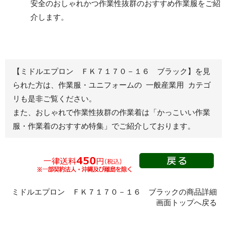
安全のおしゃれかつ作業性抜群のおすすめ作業服をご紹
レディース作業着
シャツ
介します。
ブルゾン
長袖
春夏長袖
半袖
秋冬長袖
春夏半袖
【ミドルエプロン ＦＫ７１７０－１６ ブラック】を見
ジャンパー
られた方は、作業服・ユニフォームの 一般産業用 カテゴ
リも是非ご覧ください。
秋冬長袖
また、おしゃれで作業性抜群の作業着は
「かっこいい作業
春夏半袖
服・作業着のおすすめ特集」
でご紹介しております。
スモック
春夏長袖
秋冬長袖
春夏半袖
クリーンウェ
ミドルエプロン ＦＫ７１７０－１６ ブラックの商品詳細
ア
画面トップへ戻る
シャツ