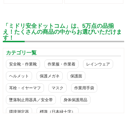
「ミドリ安全ドットコム」は、5万点の品揃
え！たくさんの商品の中からお選びいただけま
す！
カテゴリ一覧
安全靴・作業靴
作業服・作業着
レインウェア
ヘルメット
保護メガネ
保護面
耳栓・イヤーマフ
マスク
作業用手袋
墜落制止用器具／安全帯
身体保護用品
環境測定器
標識（日本緑十字）
標識（ユニットの安全標識）