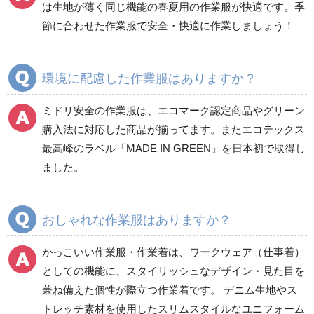
は生地が薄く同じ機能の春夏用の作業服が快適です。季
食品産業用半袖
節に合わせた作業服で安全・快適に作業しましょう！
クリーンウェア
通年
環境に配慮した作業服はありますか？
ミドリ安全の作業服は、エコマーク認定商品やグリーン
ワークパンツ
カーゴパンツ
購入法に対応した商品が揃ってます。またエコテックス
春夏ワークパンツ作業
春夏カーゴパンツ作業
最高峰のラベル「MADE IN GREEN」を日本初で取得し
ズボン
ズボン
ました。
秋冬ワークパンツ作業
秋冬カーゴパンツ作業
ズボン
ズボン
通年ワークパンツ作業
通年カーゴパンツ作業
おしゃれな作業服はありますか？
ズボン
ズボン
食品産業用ワークパン
かっこいい作業服・作業着は、ワークウェア（仕事着）
ツ
としての機能に、スタイリッシュなデザイン・見た目を
クリーンウェアワーク
兼ね備えた個性が際立つ作業着です。 デニム生地やス
パンツ
トレッチ素材を使用したスリムスタイルなユニフォーム