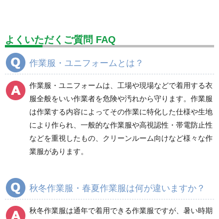
標識（ユニットの建設標識）
標識関連商品
設備用品・作業補助用品
工事作業用品
よくいただくご質問 FAQ
分煙対策機器
衛生用品
保安・保守用品
作業服・ユニフォームとは？
電気保守用品
ワイパー
クリーンルーム対策用品
作業服・ユニフォームは、工場や現場などで着用する衣
防災グッズ（防災セット）
救急医療品
服全般をいい作業者を危険や汚れから守ります。作業服
は作業する内容によってその作業に特化した仕様や生地
健康管理器具
季節商品
ウイルス対策用品
により作られ、一般的な作業服や高視認性・帯電防止性
などを重視したもの、クリーンルーム向けなど様々な作
商品カテゴリ一覧
業服があります。
ブルゾン
ジャンパー
春夏長袖
春夏長袖
秋冬作業服・春夏作業服は何が違いますか？
秋冬長袖
秋冬長袖
春夏半袖
春夏半袖
秋冬作業服は通年で着用できる作業服ですが、暑い時期
食品産業用長袖
通年