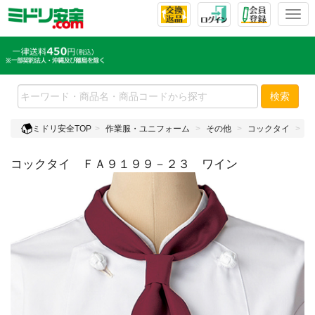
T
o
g
g
l
e
検索
n
a
ミドリ安全TOP
作業服・ユニフォーム
その他
コックタイ
コ
v
i
コックタイ ＦＡ９１９９－２３ ワイン
g
a
t
i
o
n