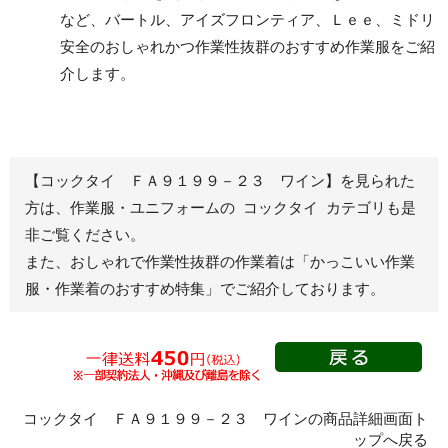
など、バートル、アイズフロンティア、Ｌｅｅ、ミドリ
安全のおしゃれかつ作業性抜群のおすすめ作業服をご紹
レディース作業着
シャツ
介します。
ブルゾン
長袖
春夏長袖
半袖
秋冬長袖
春夏半袖
【コックタイ ＦＡ９１９９－２３ ワイン】を見られた
ジャンパー
方は、作業服・ユニフォームの コックタイ カテゴリも是
非ご覧ください。
秋冬長袖
また、おしゃれで作業性抜群の作業着は
「かっこいい作業
春夏半袖
服・作業着のおすすめ特集」
でご紹介しております。
スモック
春夏長袖
秋冬長袖
春夏半袖
クリーンウェ
コックタイ ＦＡ９１９９－２３ ワインの商品詳細画面ト
ア
ップへ戻る