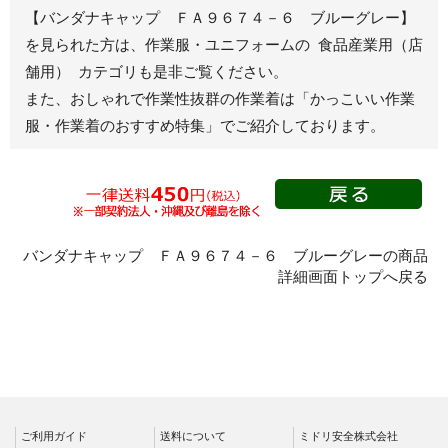
春夏半袖
【バンダナキャップ ＦＡ９６７４－６ ブルーグレー】
ジャンパー
を見られた方は、作業服・ユニフォームの 食品産業用（店
舗用） カテゴリも是非ご覧ください。
秋冬長袖
また、おしゃれで作業性抜群の作業着は
「かっこいい作業
春夏半袖
服・作業着のおすすめ特集」
でご紹介しております。
スモック
春夏長袖
秋冬長袖
春夏半袖
クリーンウェ
バンダナキャップ ＦＡ９６７４－６ ブルーグレーの商品
ア
詳細画面トップへ戻る
シャツ
春夏長袖
秋冬長袖
春夏半袖
ワークパンツ
ご利用ガイド
送料について
ミドリ安全株式会社