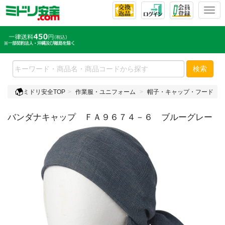
T
o
g
g
l
e
検索
n
a
ミドリ安全TOP
作業服・ユニフォーム
帽子・キャップ・フード
v
i
バンダナキャップ ＦＡ９６７４－６ ブルーグレー
g
a
t
i
o
n