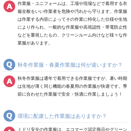
作業服・ユニフォームは、工場や現場などで着用する衣
防災グッズ（防災セット）
救急医療品
服全般をいい作業者を危険や汚れから守ります。作業服
は作業する内容によってその作業に特化した仕様や生地
健康管理器具
季節商品
ウイルス対策用品
により作られ、一般的な作業服や高視認性・帯電防止性
などを重視したもの、クリーンルーム向けなど様々な作
商品カテゴリ一覧
業服があります。
ブルゾン
ジャンパー
春夏長袖
春夏長袖
秋冬作業服・春夏作業服は何が違いますか？
秋冬長袖
秋冬長袖
春夏半袖
春夏半袖
秋冬作業服は通年で着用できる作業服ですが、暑い時期
食品産業用長袖
通年
は生地が薄く同じ機能の春夏用の作業服が快適です。季
食品産業用半袖
節に合わせた作業服で安全・快適に作業しましょう！
クリーンウェア
通年
環境に配慮した作業服はありますか？
ミドリ安全の作業服は、エコマーク認定商品やグリーン