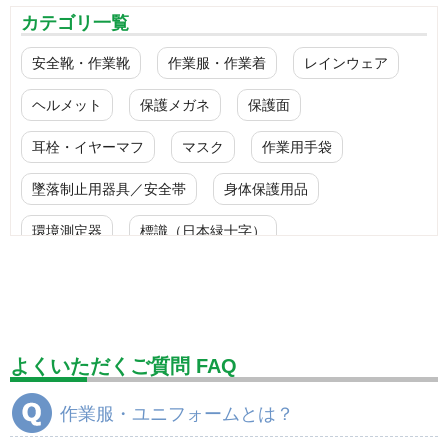
カテゴリ一覧
安全靴・作業靴
作業服・作業着
レインウェア
ヘルメット
保護メガネ
保護面
耳栓・イヤーマフ
マスク
作業用手袋
墜落制止用器具／安全帯
身体保護用品
環境測定器
標識（日本緑十字）
標識（ユニットの安全標識）
標識（ユニットの建設標識）
標識関連商品
設備用品・作業補助用品
工事作業用品
よくいただくご質問 FAQ
分煙対策機器
衛生用品
保安・保守用品
作業服・ユニフォームとは？
電気保守用品
ワイパー
クリーンルーム対策用品