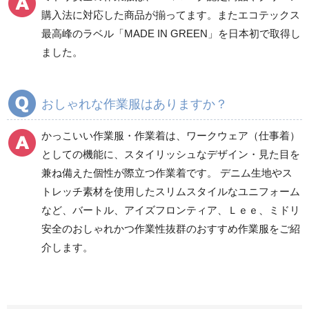
ワークパンツ
カーゴパンツ
購入法に対応した商品が揃ってます。またエコテックス
春夏ワークパンツ作業
春夏カーゴパンツ作業
最高峰のラベル「MADE IN GREEN」を日本初で取得し
ズボン
ズボン
ました。
秋冬ワークパンツ作業
秋冬カーゴパンツ作業
ズボン
ズボン
通年ワークパンツ作業
通年カーゴパンツ作業
おしゃれな作業服はありますか？
ズボン
ズボン
食品産業用ワークパン
かっこいい作業服・作業着は、ワークウェア（仕事着）
ツ
としての機能に、スタイリッシュなデザイン・見た目を
クリーンウェアワーク
兼ね備えた個性が際立つ作業着です。 デニム生地やス
パンツ
トレッチ素材を使用したスリムスタイルなユニフォーム
など、バートル、アイズフロンティア、Ｌｅｅ、ミドリ
安全のおしゃれかつ作業性抜群のおすすめ作業服をご紹
レディース作業着
シャツ
介します。
ブルゾン
長袖
春夏長袖
半袖
秋冬長袖