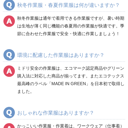
秋冬作業服・春夏作業服は何が違いますか？
秋冬長袖
秋冬長袖
春夏半袖
春夏半袖
秋冬作業服は通年で着用できる作業服ですが、暑い時期
食品産業用長袖
通年
は生地が薄く同じ機能の春夏用の作業服が快適です。季
食品産業用半袖
節に合わせた作業服で安全・快適に作業しましょう！
クリーンウェア
通年
環境に配慮した作業服はありますか？
ミドリ安全の作業服は、エコマーク認定商品やグリーン
ワークパンツ
カーゴパンツ
購入法に対応した商品が揃ってます。またエコテックス
春夏ワークパンツ作業
春夏カーゴパンツ作業
最高峰のラベル「MADE IN GREEN」を日本初で取得し
ズボン
ズボン
ました。
秋冬ワークパンツ作業
秋冬カーゴパンツ作業
ズボン
ズボン
通年ワークパンツ作業
通年カーゴパンツ作業
おしゃれな作業服はありますか？
ズボン
ズボン
食品産業用ワークパン
かっこいい作業服・作業着は、ワークウェア（仕事着）