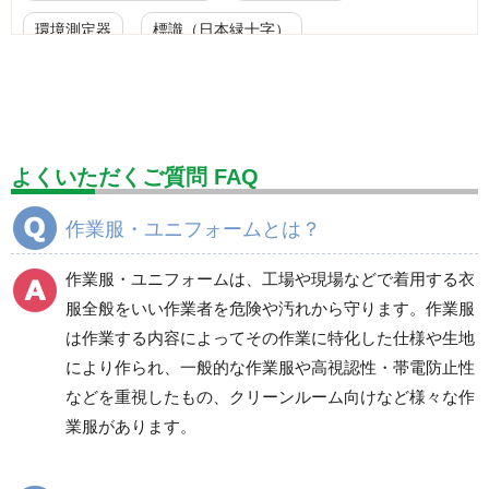
環境測定器
標識（日本緑十字）
標識（ユニットの安全標識）
標識（ユニットの建設標識）
標識関連商品
設備用品・作業補助用品
工事作業用品
よくいただくご質問 FAQ
分煙対策機器
衛生用品
保安・保守用品
作業服・ユニフォームとは？
電気保守用品
ワイパー
クリーンルーム対策用品
作業服・ユニフォームは、工場や現場などで着用する衣
防災グッズ（防災セット）
救急医療品
服全般をいい作業者を危険や汚れから守ります。作業服
は作業する内容によってその作業に特化した仕様や生地
健康管理器具
季節商品
ウイルス対策用品
により作られ、一般的な作業服や高視認性・帯電防止性
などを重視したもの、クリーンルーム向けなど様々な作
商品カテゴリ一覧
業服があります。
ブルゾン
ジャンパー
春夏長袖
春夏長袖