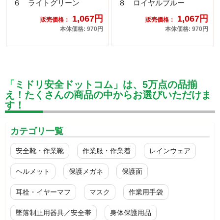
６ ライトグリーン
８ ロイヤルブルー
1,067円
1,067円
販売価格：
販売価格：
本体価格: 970円
本体価格: 970円
「ミドリ安全ドットコム」は、5万点の品揃
え！たくさんの商品の中からお選びいただけま
す！
カテゴリ一覧
安全靴・作業靴
作業服・作業着
レインウェア
ヘルメット
保護メガネ
保護面
耳栓・イヤーマフ
マスク
作業用手袋
墜落制止用器具／安全帯
身体保護用品