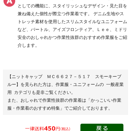
ツ
としての機能に、スタイリッシュなデザイン・見た目を
クリーンウェアワーク
兼ね備えた個性が際立つ作業着です。 デニム生地やス
パンツ
トレッチ素材を使用したスリムスタイルなユニフォーム
など、バートル、アイズフロンティア、Ｌｅｅ、ミドリ
安全のおしゃれかつ作業性抜群のおすすめ作業服をご紹
レディース作業着
シャツ
介します。
ブルゾン
長袖
春夏長袖
半袖
秋冬長袖
春夏半袖
【ニットキャップ ＭＣ６６２７－５１７ スモーキーブ
ジャンパー
ルー】を見られた方は、作業服・ユニフォームの 一般産業
用 カテゴリも是非ご覧ください。
秋冬長袖
また、おしゃれで作業性抜群の作業着は
「かっこいい作業
春夏半袖
服・作業着のおすすめ特集」
でご紹介しております。
スモック
春夏長袖
秋冬長袖